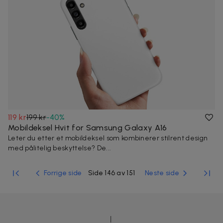
119 kr
199 kr
-
40
%
Mobildeksel Hvit for Samsung Galaxy A16
Leter du etter et mobildeksel som kombinerer stilrent design
med pålitelig beskyttelse? De...
Forrige side
Side 146 av 151
Neste side