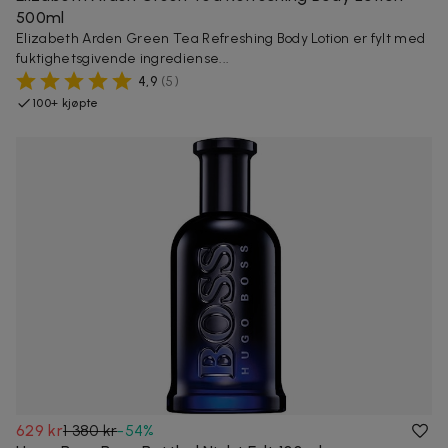
500ml
Elizabeth Arden Green Tea Refreshing Body Lotion er fylt med
fuktighetsgivende ingrediense...
4,9
(
5
)
100+ kjøpte
629 kr
1 380 kr
-
54
%