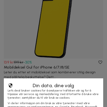
139 kr
199 kr
-
30
%
Mobildeksel Gul for iPhone 6/7/8/SE
Leter du etter et mobildeksel som kombinerer stilig design
med pålitelig beskyttelse? Dett...
Din data, dine valg
Let's deal bruker cookies for å analysere trafikken vår og for å
tilpasse vår service og markedsføring. Ved å fortsette å bruke våre
tjenester, samtykker du til vår bruk av cookies.
Vi deler informasjon om din bruk av våre tjenester med våre
annonserings- og analysepartnere, ex. Google, Facebook, Microsoft