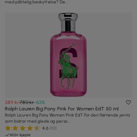
med pålitelig beskyttelse? De...
289 kr
780 kr
-
63
%
Ralph Lauren Big Pony Pink for Women EdT 50 ml
Ralph Lauren Big Pony Women Pink EdT For den flørtende jenta
som bidrar med glede og perso...
4,6
(
10
)
400+ kjøpte