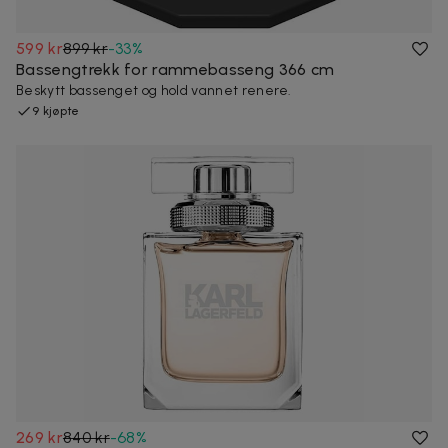
599 kr
899 kr
-
33
%
Bassengtrekk for rammebasseng 366 cm
Beskytt bassenget og hold vannet renere.
9 kjøpte
269 kr
840 kr
-
68
%