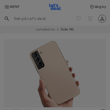
MENY
Velg by
Letsdeal.no
Side 146