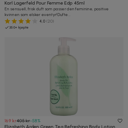
Karl Lagerfeld Pour Femme Edp 45ml
En sensuell, frisk duft som passer den feminine, positive
kvinnen som elsker eventyr!Dufte...
4,0
(
20
)
350+ kjøpte
169 kr
405 kr
-
58
%
Elizabeth Arden Green Tea Refreshing Body Lotion