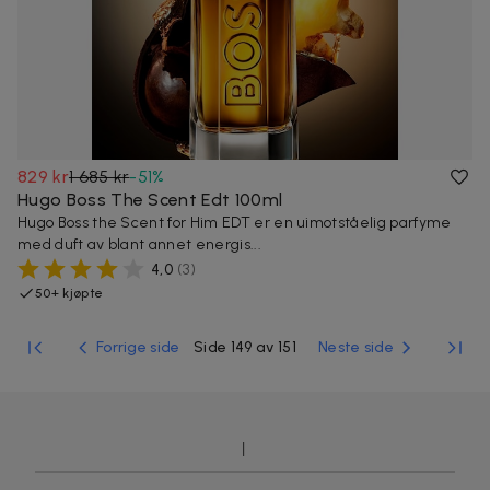
829 kr
1 685 kr
-
51
%
Hugo Boss The Scent Edt 100ml
Hugo Boss the Scent for Him EDT er en uimotståelig parfyme
med duft av blant annet energis...
4,0
(
3
)
50+ kjøpte
Forrige side
Side 149 av 151
Neste side