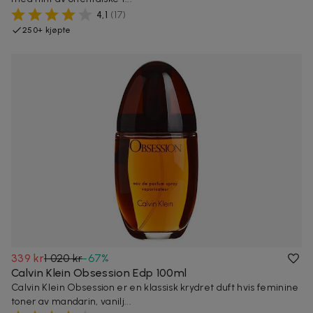
4,1
(
17
)
250+ kjøpte
339 kr
1 020 kr
-
67
%
Calvin Klein Obsession Edp 100ml
Calvin Klein Obsession er en klassisk krydret duft hvis feminine
toner av mandarin, vanilj...