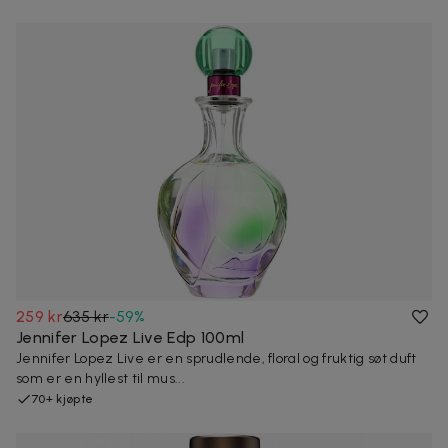
259 kr
635 kr
-
59
%
Jennifer Lopez Live Edp 100ml
Jennifer Lopez Live er en sprudlende, floral og fruktig søt duft
som er en hyllest til mus...
70+ kjøpte