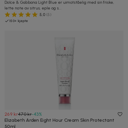
Dolce & Gabbana Light Blue er uimotståelig med sin friske,
lette note av sitrus, eple og s...
5,0
(
5
)
150+ kjøpte
269 kr
470 kr
-
43
%
Elizabeth Arden Eight Hour Cream Skin Protectant
50ml