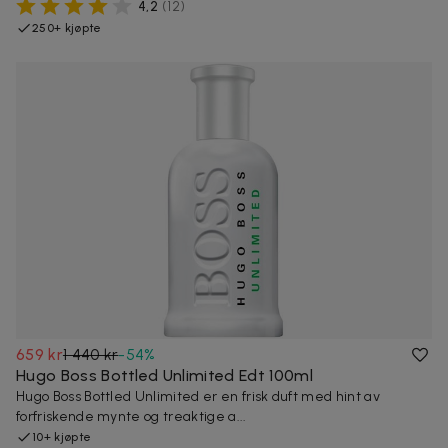
4,2
(
12
)
250+ kjøpte
659 kr
1 440 kr
-
54
%
Hugo Boss Bottled Unlimited Edt 100ml
Hugo Boss Bottled Unlimited er en frisk duft med hint av
forfriskende mynte og treaktige a...
10+ kjøpte