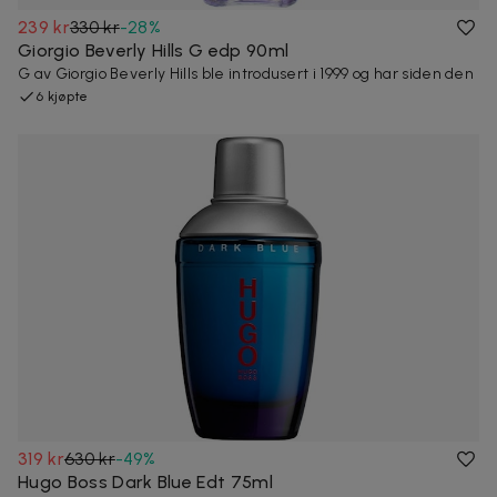
239 kr
330 kr
-
28
%
Giorgio Beverly Hills G edp 90ml
G av Giorgio Beverly Hills ble introdusert i 1999 og har siden den
6 kjøpte
319 kr
630 kr
-
49
%
Hugo Boss Dark Blue Edt 75ml