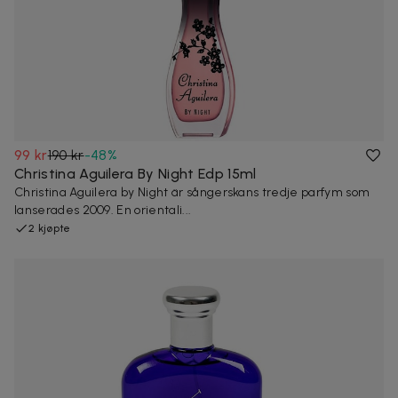
99 kr
190 kr
-
48
%
Christina Aguilera By Night Edp 15ml
Christina Aguilera by Night är sångerskans tredje parfym som
lanserades 2009. En orientali...
2 kjøpte