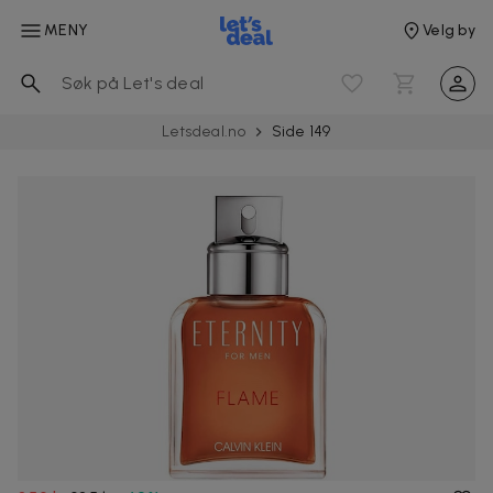
MENY
Velg by
Letsdeal.no
Side 149