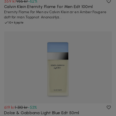
359 kr
935 kr
-
62
%
Calvin Klein Eternity Flame for Men Edt 100ml
Eternity Flame For Men av Calvin Klein är en Amber Fougere
doft för män.Toppnot: AnanasHjä...
10+ kjøpte
619 kr
1 310 kr
-
53
%
Dolce & Gabbana Light Blue Edt 50ml