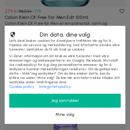
279 kr
960 kr
-
71
%
Calvin Klein CK Free for Men Edt 100ml
Calvin Klein CK Free for Men er en aromatisk, varm og
dvelende duft av oppløftende frukt o...
Din data, dine valg
4,1
(
43
)
Let's deal bruker cookies for å analysere trafikken vår og for å
900+ kjøpte
tilpasse vår service og markedsføring. Ved å fortsette å bruke våre
tjenester, samtykker du til vår bruk av cookies.
Vi deler informasjon om din bruk av våre tjenester med våre
annonserings- og analysepartnere, ex. Google, Facebook, Microsoft
(se cookiepolicy) for å gi deg personaliserte annonser og for å
analysere hvordan markedsføringen resulterer. Om du godkjenner
dette - klikk "Jeg samtykker". Om du ikke ønsker dette, kan du
klikke nei under "Mine valg". Du kan når som helst trekke tilbake ditt
samtykke under innstillingene dine.
Cookie policy
Integritetspolicy
Jeg samtykker
Mine valg