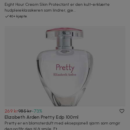
Eight Hour Cream Skin Protectant er den kult-erklærte
hudpleieklassikeren som lindrer, gje...
40+ kjøpte
269 kr
985 kr
-
73
%
Elizabeth Arden Pretty Edp 100ml
Pretty er en blomsterduft med eksepsjonell sjarm som omgir
deg og får deg til å smile. Et ...