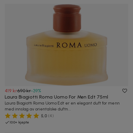
419 kr
690 kr
-
39
%
Laura Biagiotti Roma Uomo For Men Edt 75ml
Laura Biagiotti Roma Uomo Edt er en elegant duft for menn
med innslag av orientalske duftn...
5,0
(
4
)
100+ kjøpte