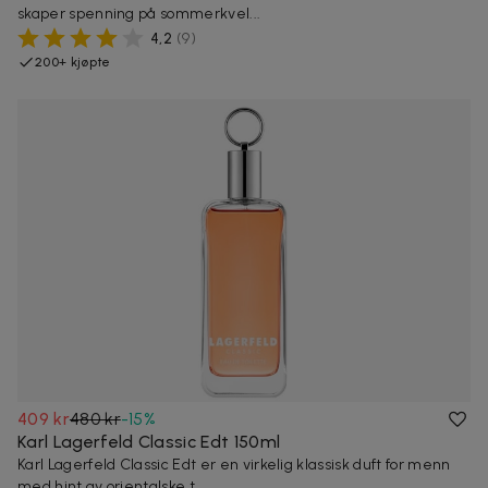
skaper spenning på sommerkvel...
4,2
(
9
)
200+ kjøpte
409 kr
480 kr
-
15
%
Karl Lagerfeld Classic Edt 150ml
Karl Lagerfeld Classic Edt er en virkelig klassisk duft for menn
med hint av orientalske t...