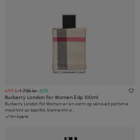
699 kr
1 735 kr
-
60
%
Burberry London For Women Edp 100ml
Burberry London For Women er en varm og sensuell parfyme
med hint av kaprifol, klementin o...
10+ kjøpte