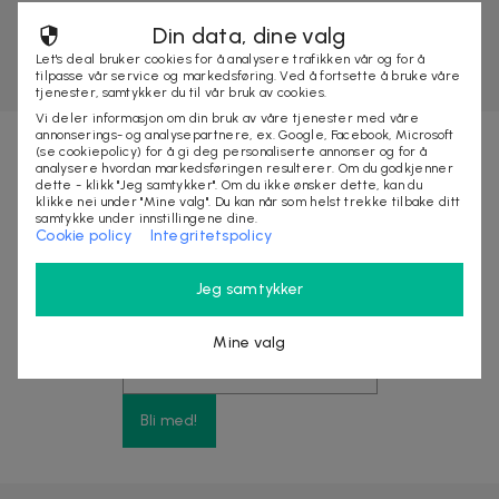
Din data, dine valg
Let's deal bruker cookies for å analysere trafikken vår og for å
tilpasse vår service og markedsføring. Ved å fortsette å bruke våre
tjenester, samtykker du til vår bruk av cookies.
Vi deler informasjon om din bruk av våre tjenester med våre
annonserings- og analysepartnere, ex. Google, Facebook, Microsoft
(se cookiepolicy) for å gi deg personaliserte annonser og for å
analysere hvordan markedsføringen resulterer. Om du godkjenner
Nyhetsbrevet fylt med fordeler
dette - klikk "Jeg samtykker". Om du ikke ønsker dette, kan du
klikke nei under "Mine valg". Du kan når som helst trekke tilbake ditt
samtykke under innstillingene dine.
Cookie policy
Integritetspolicy
Få eksklusive rabatter, tjuvstart på store
kampanjer og opptil 10% rabatt på ditt neste kjøp
Jeg samtykker
Mine valg
Bli med!