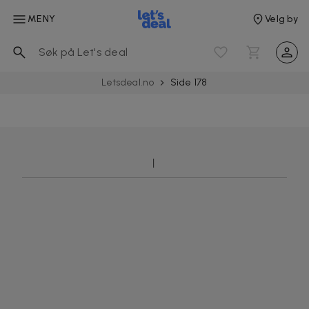
MENY
Velg by
Letsdeal.no
Side 178