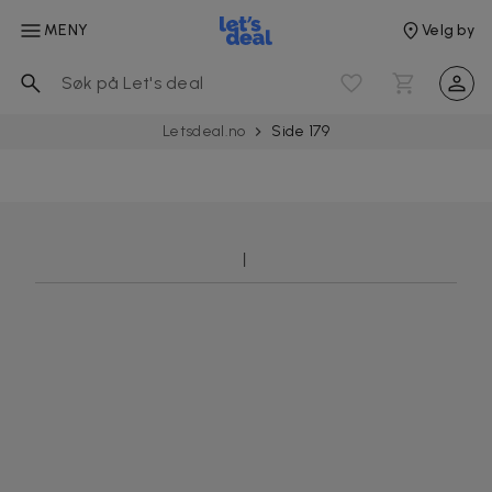
MENY
Velg by
Letsdeal.no
Side 179