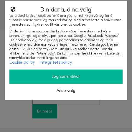
Din data, dine valg
Let's deal bruker cookies for å analysere trafikken vår og for å
tilpasse vår service og markedsføring. Ved å fortsette å bruke våre
tjenester, samtykker du til vår bruk av cookies.
Vi deler informasjon om din bruk av våre tjenester med våre
annonserings- og analysepartnere, ex. Google, Facebook, Microsoft
(se cookiepolicy) for å gi deg personaliserte annonser og for å
analysere hvordan markedsføringen resulterer. Om du godkjenner
Nyhetsbrevet fylt med fordeler
dette - klikk "Jeg samtykker". Om du ikke ønsker dette, kan du
klikke nei under "Mine valg". Du kan når som helst trekke tilbake ditt
samtykke under innstillingene dine.
Cookie policy
Integritetspolicy
Få eksklusive rabatter, tjuvstart på store
kampanjer og opptil 10% rabatt på ditt neste kjøp
Jeg samtykker
Mine valg
Bli med!