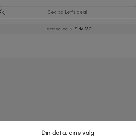
Letsdeal.no
Side 180
Din data, dine valg