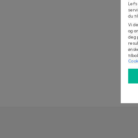
Let's
serv
du ti
Vi d
og an
deg 
resu
ønsk
tilb
Cook