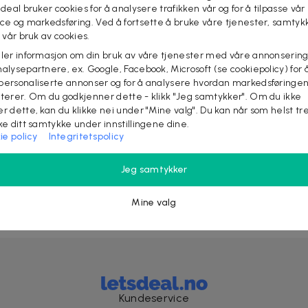
 deal bruker cookies for å analysere trafikken vår og for å tilpasse vår
ice og markedsføring. Ved å fortsette å bruke våre tjenester, samtyk
l vår bruk av cookies.
Nyhetsbrevet fylt med fordeler
eler informasjon om din bruk av våre tjenester med våre annonsering
alysepartnere, ex. Google, Facebook, Microsoft (se cookiepolicy) for å
Få eksklusive rabatter, tjuvstart på store kampanjer
personaliserte annonser og for å analysere hvordan markedsføringe
og opptil 10% rabatt på ditt neste kjøp
lterer. Om du godkjenner dette - klikk "Jeg samtykker". Om du ikke
er dette, kan du klikke nei under "Mine valg". Du kan når som helst tr
ake ditt samtykke under innstillingene dine.
ie policy
Integritetspolicy
Jeg samtykker
Bli med!
Mine valg
Kundeservice