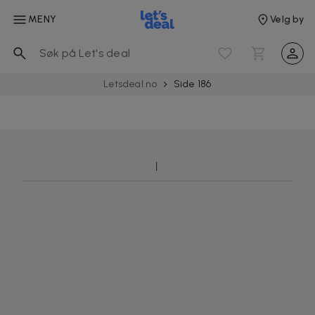
MENY
Velg by
Letsdeal.no
Side 186