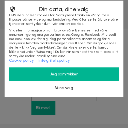
Din data, dine valg
Let's deal bruker cookies for å analysere trafikken vår og for å
tilpasse vår service og markedsføring. Ved å fortsette å bruke våre
tjenester, samtykker du til vår bruk av cookies.
Vi deler informasjon om din bruk av våre tjenester med våre
annonserings- og analysepartnere, ex. Google, Facebook, Microsoft
(se cookiepolicy) for å gi deg personaliserte annonser og for å
analysere hvordan markedsføringen resulterer. Om du godkjenner
Nyhetsbrevet fylt med fordeler
dette - klikk "Jeg samtykker". Om du ikke ønsker dette, kan du
klikke nei under "Mine valg". Du kan når som helst trekke tilbake ditt
samtykke under innstillingene dine.
Cookie policy
Integritetspolicy
Få eksklusive rabatter, tjuvstart på store
kampanjer og opptil 10% rabatt på ditt neste kjøp
Jeg samtykker
Mine valg
Bli med!