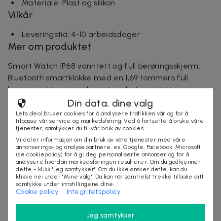
Materiale: Plast og silikon
Vilkår
Leveringstid: 4-10 arbeidsdager
Mer om produktet
Smart Watch IP68 vanntett og full berøringsskjerm:
Bluetooth smartklokke med en 1,69 tommers full
berøringsskjerm med en utmerket vanntett
ytelsesdesign, som lar deg nyte vannsport uten
Din data, dine valg
bekymringer.
Let's deal bruker cookies for å analysere trafikken vår og for å
tilpasse vår service og markedsføring. Ved å fortsette å bruke våre
Treningssporing og 14 sportsmoduser: Støtter
tjenester, samtykker du til vår bruk av cookies.
turgåing, løping, sykling osv. ... Registrer
Vi deler informasjon om din bruk av våre tjenester med våre
annonserings- og analysepartnere, ex. Google, Facebook, Microsoft
favorittsportdataene dine, kaloriforbruket ditt og
(se cookiepolicy) for å gi deg personaliserte annonser og for å
måle kaloriforbrenninger, søvnstatus og timemålinger
analysere hvordan markedsføringen resulterer. Om du godkjenner
dette - klikk "Jeg samtykker". Om du ikke ønsker dette, kan du
av pulsen din. MERK! All informasjon er kun til privat
klikke nei under "Mine valg". Du kan når som helst trekke tilbake ditt
referanse og skal ikke brukes som medisinsk grunnlag.
samtykke under innstillingene dine.
Cookie policy
Integritetspolicy
Batterilevetid med høy ytelse: Innebygd 180mAh
batteri gir denne klokken en batterilevetid på 5-7
Jeg samtykker
dager og har ventemodus i ca 10-15 dager. Vi