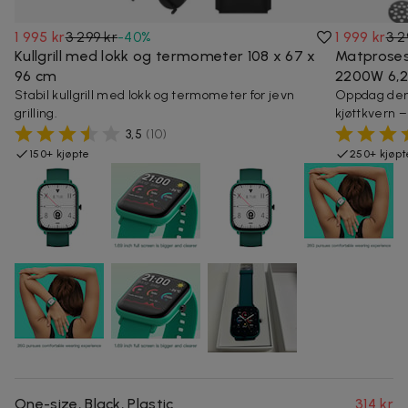
1 995 kr
3 299 kr
-
40
%
1 999 kr
3 2
Kullgrill med lokk og termometer 108 x 67 x
Matproses
96 cm
2200W 6,2
Stabil kullgrill med lokk og termometer for jevn
Oppdag denn
grilling.
kjøttkvern –
3,5
(
10
)
150+ kjøpte
250+ kjøpt
One-size, Black, Plastic
314 kr