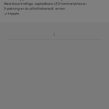
Med disse kraftige, oppladbare LED-lommelyktene i
3-pakning er du alltid forberedt, enten ...
4 kjøpte