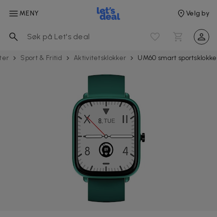
MENY
Velg by
ter
Sport & Fritid
Aktivitets­klokker
UM60 smart sportsklokke