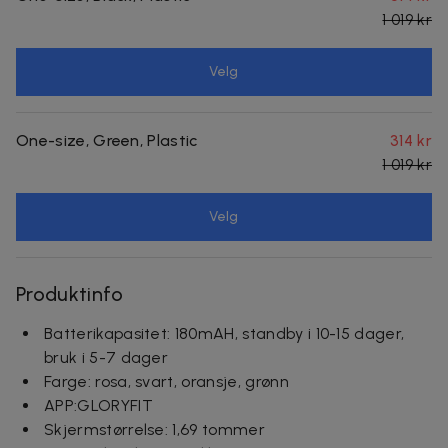
1 019 kr
Velg
One-size, Green, Plastic
314 kr
1 019 kr
Velg
Produktinfo
Batterikapasitet: 180mAH, standby i 10-15 dager,
bruk i 5-7 dager
Farge: rosa, svart, oransje, grønn
APP:GLORYFIT
Skjermstørrelse: 1,69 tommer