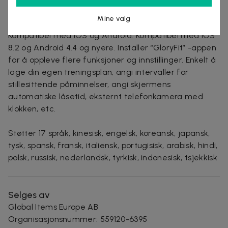
anbefaler på det sterkeste at du lader klokken
Mine valg
fullstendig før du bruker den for første gang.
Kompatibel med iOS og Android: Kompatibel med iOS
8.2 og Android 4.4 og nyere. Installer “GloryFit” -appen
for å oppleve flere funksjoner og innstillinger. Enkelt å
lage din egen treningsplan, angi intervaller for
stillesittende påminnelser, angi skjermens
automatiske låsetid, eksternt telefonkamera med
klokken, etc.
Støtter 17 språk, kinesisk, engelsk, koreansk, japansk,
tysk, spansk, fransk, italiensk, portugisisk, arabisk, hindi,
polsk, russisk, nederlandsk, tyrkisk, indonesisk, tsjekkisk
Selges av
Global Items Europe AB
Organisasjonsnummer
:
559120-6395