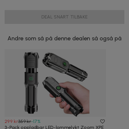
DEAL SNART TILBAKE
Andre som så på denne dealen så også på
299 kr
359 kr
-
17
%
3-Pack oppladbar LED-lommelykt Zoom XPE