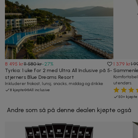
8 495 kr
11 580 kr
-
27
%
1 379 kr
1 9
Tyrkia: 1 uke for 2 med Ultra All Inclusive på 5-
Sammenleg
stjerners Blue Dreams Resort
Komfortabel
utendørs.
Inkluderer frokost, lunsj, snacks, middag og drikke
8 kjøpte
All inclusive
50+ kjøpte
Andre som så på denne dealen kjøpte også