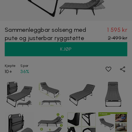
Sammenleggbar solseng med
1 595 kr
pute og justerbar ryggstøtte
2 499 kr
KJØP
Kjøpte
Spar
10+
36%