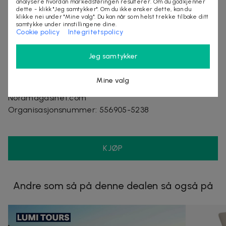
analysere hvordan markedsføringen resulterer. Om du godkjenner
dette - klikk "Jeg samtykker". Om du ikke ønsker dette, kan du
1 stk hodestøtte
klikke nei under "Mine valg". Du kan når som helst trekke tilbake ditt
samtykke under innstillingene dine.
1 stk manual
Cookie policy
Integritetspolicy
Leveringstid: 2–6 arbeidsdager
Jeg samtykker
Mine valg
Selges av
Nordmagasinet.com
Organisasjonsnummer
:
556905-5238
KJØP
Andre som så på denne dealen så også på