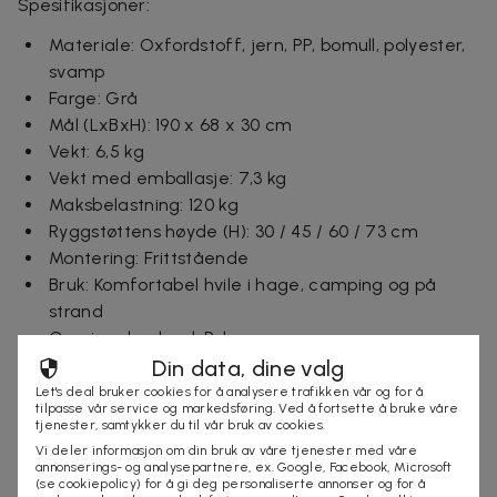
Spesifikasjoner:
Materiale: Oxfordstoff, jern, PP, bomull, polyester,
svamp
Farge: Grå
Mål (LxBxH): 190 x 68 x 30 cm
Vekt: 6,5 kg
Vekt med emballasje: 7,3 kg
Maksbelastning: 120 kg
Ryggstøttens høyde (H): 30 / 45 / 60 / 73 cm
Montering: Frittstående
Bruk: Komfortabel hvile i hage, camping og på
strand
Opprinnelsesland: Polen
Garanti: Standardgaranti for fabrikasjonsfeil
Din data, dine valg
Let's deal bruker cookies for å analysere trafikken vår og for å
Inkludert i pakken:
tilpasse vår service og markedsføring. Ved å fortsette å bruke våre
tjenester, samtykker du til vår bruk av cookies.
1 stk sammenleggbar solseng
Vi deler informasjon om din bruk av våre tjenester med våre
annonserings- og analysepartnere, ex. Google, Facebook, Microsoft
1 stk pute
(se cookiepolicy) for å gi deg personaliserte annonser og for å