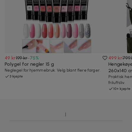
49 kr
199 kr
-
75
%
499 kr
799 
Polygel for negler 15 g
Hengekøye
Neglegel for hjemmebruk. Velg blant flere farger.
260x140 
3 kjøpte
Praktisk he
friluftsliv.
10+ kjøpte