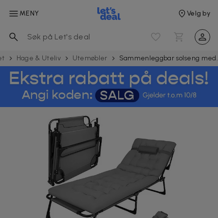
MENY
Velg by
et
Hage & Uteliv
Utemøbler
Sammenleggbar solseng med