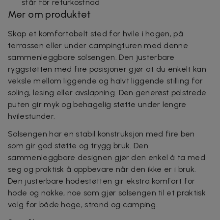
står för returkostnad
Mer om produktet
Skap et komfortabelt sted for hvile i hagen, på
terrassen eller under campingturen med denne
sammenleggbare solsengen. Den justerbare
ryggstøtten med fire posisjoner gjør at du enkelt kan
veksle mellom liggende og halvt liggende stilling for
soling, lesing eller avslapning. Den generøst polstrede
puten gir myk og behagelig støtte under lengre
hvilestunder.
Solsengen har en stabil konstruksjon med fire ben
som gir god støtte og trygg bruk. Den
sammenleggbare designen gjør den enkel å ta med
seg og praktisk å oppbevare når den ikke er i bruk.
Den justerbare hodestøtten gir ekstra komfort for
hode og nakke, noe som gjør solsengen til et praktisk
valg for både hage, strand og camping.