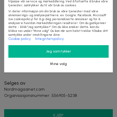
Berøringsskjerm: Ja
tilpasse vår service og markedsføring. Ved å fortsette å bruke våre
tjenester, samtykker du til vår bruk av cookies.
Hodetelefonuttak: Ja
Vi deler informasjon om din bruk av våre tjenester med våre
Bruk: Mobilholder og oppbevaring for sykkel
annonserings- og analysepartnere, ex. Google, Facebook, Microsoft
(se cookiepolicy) for å gi deg personaliserte annonser og for å
Opprinnelsesland: Polen
analysere hvordan markedsføringen resulterer. Om du godkjenner
Garanti: Standardgaranti for fabrikasjonsfeil
dette - klikk "Jeg samtykker". Om du ikke ønsker dette, kan du
klikke nei under "Mine valg". Du kan når som helst trekke tilbake ditt
samtykke under innstillingene dine.
Inkludert i pakken:
Cookie policy
Integritetspolicy
1 stk sykkelveske for mobil
Jeg samtykker
1 stk bruksanvisning på polsk
Leveringstid: 2–6 arbeidsdager
Mine valg
Selges av
Nordmagasinet.com
Organisasjonsnummer
:
556905-5238
KJØP