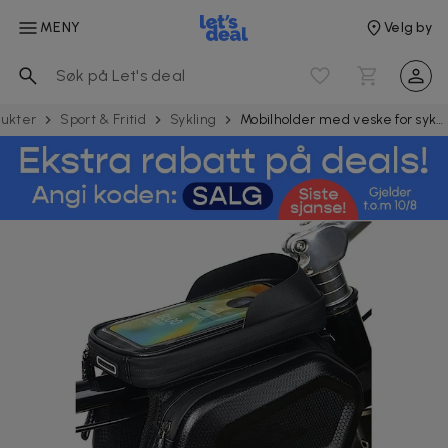
MENY
Velg by
dukter
Sport & Fritid
Sykling
Mobilholder med veske for sykkelramme