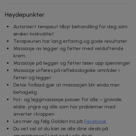
Høydepunkter
Autorisert terapeut tilbyr behandling for deg som
ønsker livskvalitet
Terapeuten har lang erfaring og gode resultater
Massasje av legger og føtter med velduftende
krem
Massasje på legger og føtter løser opp spenninger
Massasje utføres på refleksologiske områder i
føtter og legger
Detox fotbad gjør at massasjen blir enda mer
behagelig
Fot- og leggmassasje passer for alle – gravide,
eldre, yngre og alle som har problemer med
smerter i kroppen
Les mer og følg Golden Iris på
Facebook
Du vet vel at du kan se alle dine deals på
smartphonen? Last ned Let's deal