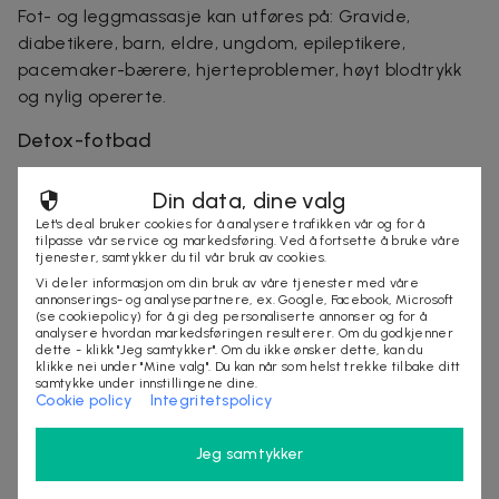
Fot- og leggmassasje kan utføres på: Gravide,
diabetikere, barn, eldre, ungdom, epileptikere,
pacemaker-bærere, hjerteproblemer, høyt blodtrykk
og nylig opererte.
Detox-fotbad
Med et detox-fotbad renser du kroppen for
Din data, dine valg
avfallstoffer. Det er bra for konsentrasjonsevne,
Let's deal bruker cookies for å analysere trafikken vår og for å
hukommelse og eventuelle allergier og eksemer.
tilpasse vår service og markedsføring. Ved å fortsette å bruke våre
Detox-fotbad renser kroppen for tungmetaller,
tjenester, samtykker du til vår bruk av cookies.
Vi deler informasjon om din bruk av våre tjenester med våre
sopper, bakterier og virus, og immunforsvaret styrkes.
annonserings- og analysepartnere, ex. Google, Facebook, Microsoft
Det reduserer fett og du føler deg yngre og mer
(se cookiepolicy) for å gi deg personaliserte annonser og for å
analysere hvordan markedsføringen resulterer. Om du godkjenner
energisk!
dette - klikk "Jeg samtykker". Om du ikke ønsker dette, kan du
klikke nei under "Mine valg". Du kan når som helst trekke tilbake ditt
Merk!
Detox-bad kan ikke utføres på gravide eller
samtykke under innstillingene dine.
Cookie policy
Integritetspolicy
ammende, personer med pacemaker, mentale
sykdommer, alkoholisme, blodsykdommer, epilepsi,
Jeg samtykker
metalimplantater eller om du nettopp har blitt operert.