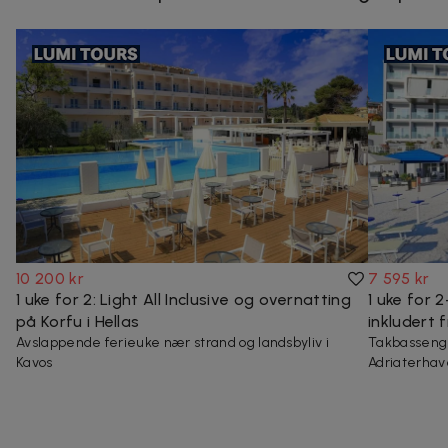
10 200 kr
7 595 kr
1 uke for 2: Light All Inclusive og overnatting
1 uke for
på Korfu i Hellas
inkludert 
Avslappende ferieuke nær strand og landsbyliv i
Takbasseng 
Kavos
Adriaterhav