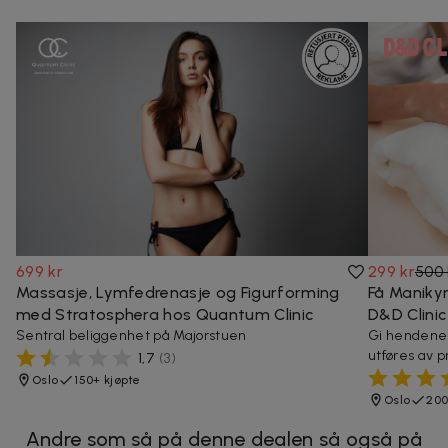
699 kr
299 kr
500 
Massasje, Lymfedrenasje og Figurforming
Få Manikyr
med Stratosphera hos Quantum Clinic
D&D Clinic
Sentral beliggenhet på Majorstuen
Gi hendene 
utføres av p
1,7
(
3
)
Oslo
150+ kjøpte
Oslo
200
Andre som så på denne dealen så også på