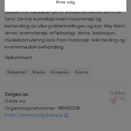
Golden Iris
Mine valg
Golden Iris fokuserer på at kundenes behov kommer
først. De har kunnskap innen naturterapi og
behandling av ulike problemstillinger, og kan tilby blant
annet aromaterapi, refleksologi, detox, kavitasjon,
muskelstimulering lock-foot massasje, reiki healing og
kvantemedisin behandling.
Velkommen!
skjønnhet
helse
massasje
detox
Selges av
Golde iris
Organisasjonsnummer
:
918450238
https://timma.fi/goldeniris