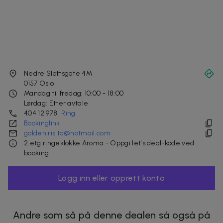
Nedre Slottsgate 4M
0157
Oslo
Mandag til fredag: 10:00 - 18:00
Lørdag: Etter avtale
404 12 978
Ring
Bookinglink
goldenirisltd@hotmail.com
2.etg ringeklokke Aroma - Oppgi let's deal-kode ved
booking
Logg inn eller opprett konto
Andre som så på denne dealen så også på