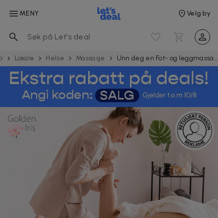
MENY
Velg by
o
Lokale
Helse
Massasje
Unn deg en Fot- og leggmassasje med eller uten Detox hos Golden Iris