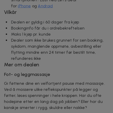
for
iPhone
og
Android
Vilkår
Dealen er gyldig i 60 dager fra kjøp
Bookinginfo får du i ordrebekreftelsen
Maks 1 kjøp pr. kunde
Dealer som ikke brukes grunnet for sen booking,
sykdom, manglende oppmøte, avbestilling eller
flytting mindre enn 24 timer før bestilt time,
refunderes ikke
Mer om dealen
Fot- og leggmassasje
Gi føttene dine en velfortjent pause med massasje.
Ved å massere ulike reflekspunkter på legger og
føtter, løses spenninger i hele kroppen. Har du ofte
hodepine etter en lang dag på jobben? Eller har du
kanskje smerter i rygg, skuldre eller nakke?