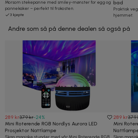
Morsom stekepanne med smiley-mønster for egg og
bad
pannekaker – perfekt til frokosten.
Praktisk veg
3 kjøpte
hjemmet.
Andre som så på denne dealen så også på
289 kr
379 kr
-
24
%
289 kr
379 
Mini Roterende RGB Nordlys Aurora LED
Mini Rote
Prosjektor Nattlampe
Nattlamp
Skap magiske stunder med vår Mini Roterende RGB
Skap magisk