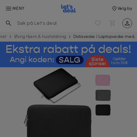
MENY
Velg by
met
Øvrig Hjem & husholdning
Dataveske / Laptopveske med glidelås