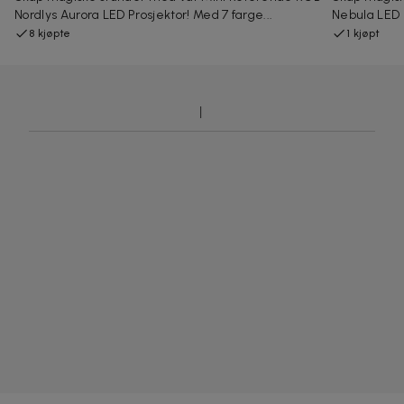
Nordlys Aurora LED Prosjektor! Med 7 farge...
Nebula LED P
8 kjøpte
1 kjøpt