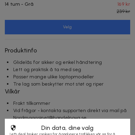
14 tum - Grå
169 kr
239 kr
Velg
Produktinfo
Glidelås for sikker og enkel håndtering
Lett og praktisk å ta med seg
Passer mange ulike laptopmodeller
Tre lag som beskytter mot støt og riper
Vilkår
Frakt tillkommer
Vid frågor - kontakta supporten direkt via mail på
Nordmagasinet@handelnova.se
Ångerrätt - 14 dagar från mottagandet - köparen
Din data, dine valg
står för returkostnad
Let's deal bruker cookies for å analysere trafikken vår og for å