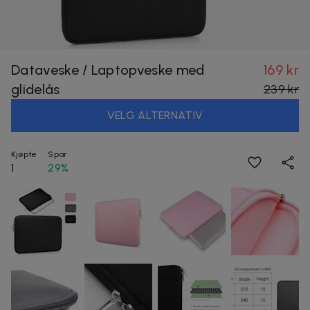
Dataveske / Laptopveske med
169 kr
glidelås
239 kr
VELG ALTERNATIV
Kjøpte
Spar
1
29%