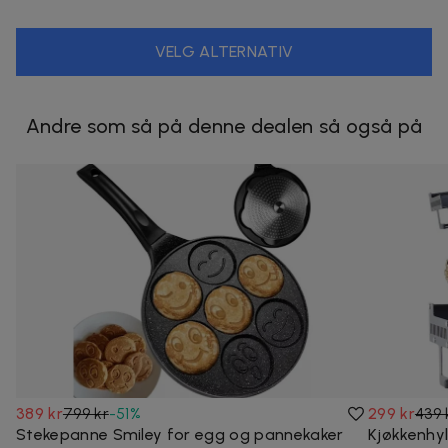
VELG ALTERNATIV
Andre som så på denne dealen så også på
389 kr
799 kr
-
51
%
299 kr
439 
Stekepanne Smiley for egg og pannekaker
Kjøkkenhyl