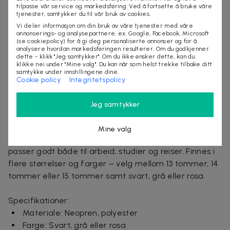
Mer om produktet
tilpasse vår service og markedsføring. Ved å fortsette å bruke våre
tjenester, samtykker du til vår bruk av cookies.
Vi deler informasjon om din bruk av våre tjenester med våre
Denne datavesken gir pålitelig beskyttelse for din
annonserings- og analysepartnere, ex. Google, Facebook, Microsoft
bærbare datamaskin i hverdagen. Vesken er laget av
(se cookiepolicy) for å gi deg personaliserte annonser og for å
analysere hvordan markedsføringen resulterer. Om du godkjenner
et mykt og slitesterkt materiale med et moderne
dette - klikk "Jeg samtykker". Om du ikke ønsker dette, kan du
design som kombinerer funksjon og stil. Glidelåsen
klikke nei under "Mine valg". Du kan når som helst trekke tilbake ditt
samtykke under innstillingene dine.
gjør det enkelt å åpne og lukke vesken, samtidig som
Cookie policy
Integritetspolicy
datamaskinen holdes trygt på plass under transport.
Jeg samtykker
Vesken er bygget opp av tre beskyttende lag som
bidrar til å beskytte datamaskinen mot støt, riper,
Mine valg
smuss og normal slitasje. Den er lett å ta med seg og
passer godt både til arbeid, studier og reiser. Finnes i
flere størrelser og farger – velg mellom 13 tommer, 14
tommer eller 15 tommer samt svart, grå eller rosa.
Specifikationer:
Materiale: Neopren, polyester
Farge: Svart, grå eller rosa