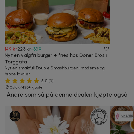
149 kr
223 kr
-
33
%
Nyt en valgfri burger + fries hos Döner Bros i
Torggata
Nyt en smakfull Double Smashburger i moderne og
hippe lokaler
5,0
(
3
)
Oslo
450+ kjøpte
Andre som så på denne dealen kjøpte også