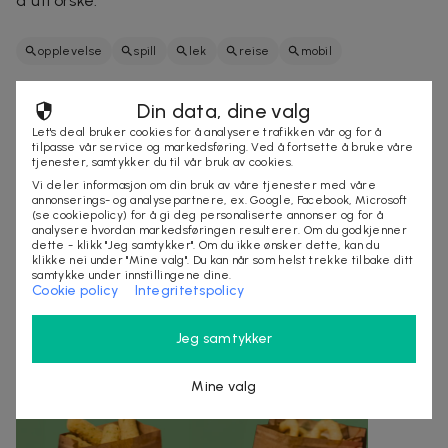
å utforske.
opplevelse
spill
lek
reise
mobil
Din data, dine valg
Selges av
Let's deal bruker cookies for å analysere trafikken vår og for å
tilpasse vår service og markedsføring. Ved å fortsette å bruke våre
City Game
tjenester, samtykker du til vår bruk av cookies.
Organisasjonsnummer
:
86667459
Vi deler informasjon om din bruk av våre tjenester med våre
annonserings- og analysepartnere, ex. Google, Facebook, Microsoft
(se cookiepolicy) for å gi deg personaliserte annonser og for å
analysere hvordan markedsføringen resulterer. Om du godkjenner
dette - klikk "Jeg samtykker". Om du ikke ønsker dette, kan du
KJØP
klikke nei under "Mine valg". Du kan når som helst trekke tilbake ditt
samtykke under innstillingene dine.
Cookie policy
Integritetspolicy
Andre kjøpte også
Jeg samtykker
Mine valg