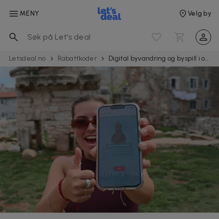
MENY
Velg by
Letsdeal.no
Rabattkoder
Digital byvandring og byspill i over 350 byer med City Game