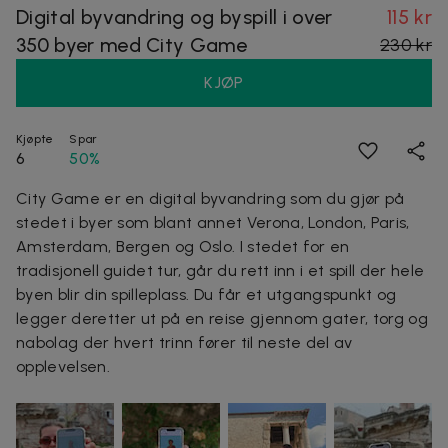
Digital byvandring og byspill i over
115 kr
350 byer med City Game
230 kr
KJØP
Kjøpte
Spar
6
50%
City Game er en digital byvandring som du gjør på
stedet i byer som blant annet Verona, London, Paris,
Amsterdam,
Bergen
og Oslo. I stedet for en
tradisjonell guidet tur, går du rett inn i et spill der hele
byen blir din spilleplass. Du får et utgangspunkt og
legger deretter ut på en reise gjennom gater, torg og
nabolag der hvert trinn fører til neste del av
opplevelsen.