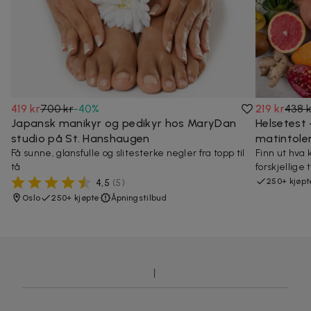
419 kr
700 kr
-
40
%
219 kr
438 
Japansk manikyr og pedikyr hos MaryDan
Helsetest 
studio på St. Hanshaugen
matintole
Få sunne, glansfulle og slitesterke negler fra topp til
Finn ut hva 
tå
forskjellige 
250+ kjøpt
4,5
(
5
)
Oslo
250+ kjøpte
Åpningstilbud