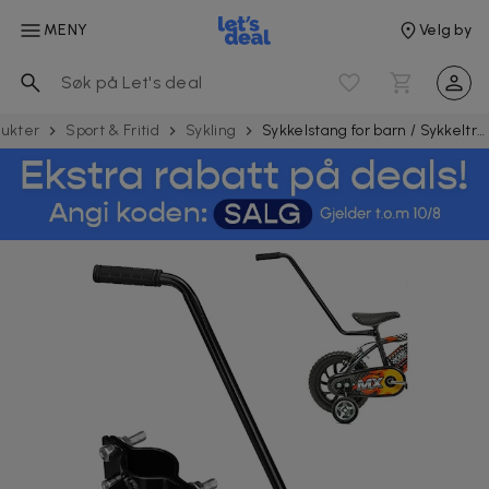
MENY
Velg by
dukter
Sport & Fritid
Sykling
Sykkelstang for barn / Sykkeltrening med sikkert grep