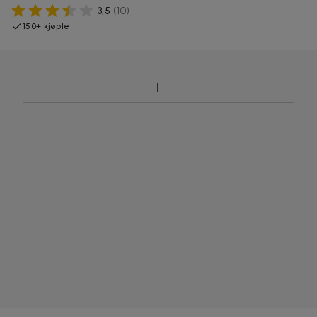
3,5
(
10
)
150+ kjøpte