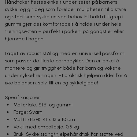
Håndtaket festes enkelt under setet på barnets
sykkel og gir deg som forelder muligheten til å styre
og stabilisere sykkelen ved behov. Et halkfritt grep i
gummi gjør det komfortabelt å holde i under hele
treningsøkten – perfekt i parken, på gangstier eller
hjemme i hagen.
Laget av robust stål og med en universell passform
som passer de fleste barnecykler. Den er enkel å
montere og gir trygghet både for barn og voksne
under sykkeltreningen. Et praktisk hjelpemiddel for å
øke balansen, selvtilliten og sykkelglede!
Spesifikasjoner:
Materiale: Stål og gummi
Farge: Svart
Mål (LxBxH): 41 x 13 x 10 cm
Vekt med emballasje: 0,5 kg
Bruk: Sykkelstang/hjelpehåndtak for støtte ved