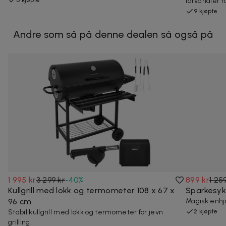
6 kjøpte
forvandler r
9 kjøpte
Andre som så på denne dealen så også på
1 995 kr
3 299 kr
-
40
%
899 kr
1 25
Kullgrill med lokk og termometer 108 x 67 x
Sparkesykk
96 cm
Magisk enhjø
Stabil kullgrill med lokk og termometer for jevn
2 kjøpte
grilling.