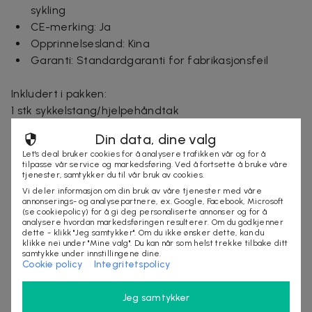
sykling
CE-merking: Ja
Opprinnelsesland: Kina
Garanti: Standardgaranti for fabrikasjonsfeil
Inkludert i pakken:
1 stk sykkelstang/hjelpehåndtak
1 stk monteringsskrue
Din data, dine valg
1 stk installasjonsguide
Let's deal bruker cookies for å analysere trafikken vår og for å
tilpasse vår service og markedsføring. Ved å fortsette å bruke våre
tjenester, samtykker du til vår bruk av cookies.
Leveringstid: 2-6 arbeidsdager
Vi deler informasjon om din bruk av våre tjenester med våre
annonserings- og analysepartnere, ex. Google, Facebook, Microsoft
(se cookiepolicy) for å gi deg personaliserte annonser og for å
analysere hvordan markedsføringen resulterer. Om du godkjenner
Selges av
dette - klikk "Jeg samtykker". Om du ikke ønsker dette, kan du
klikke nei under "Mine valg". Du kan når som helst trekke tilbake ditt
Nordmagasinet.com
samtykke under innstillingene dine.
Organisasjonsnummer
:
556905-5238
Cookie policy
Integritetspolicy
Jeg samtykker