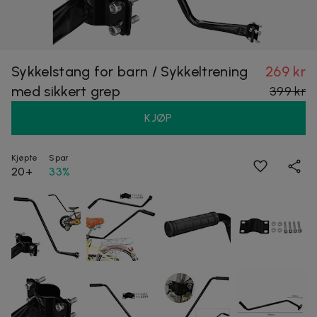
Sykkelstang for barn / Sykkeltrening
269 kr
med sikkert grep
399 kr
KJØP
Kjøpte
Spar
20+
33%