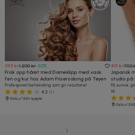
599 kr
1 200 kr
-
50
%
419 kr
700 
Frisk opp håret med Dameklipp med vask,
Japansk m
føn og kur hos Adam Frisørsalong på Tøyen
studio på
Profesjonell behandling som gir resultater
Få sunne, gla
tå
4,2
(
5
)
Oslo
150+ kjøpte
Oslo
250