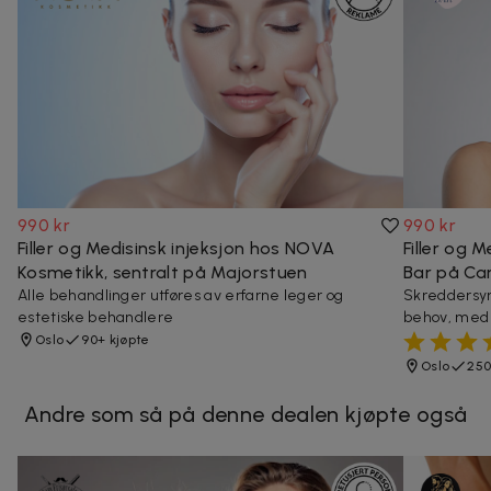
990 kr
990 kr
Filler og Medisinsk injeksjon hos NOVA
Filler og 
Kosmetikk, sentralt på Majorstuen
Bar på Car
Alle behandlinger utføres av erfarne leger og
Skreddersyr
estetiske behandlere
behov, med 
Oslo
90+ kjøpte
Oslo
250
Andre som så på denne dealen kjøpte også