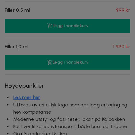
Filler 0,5 ml
999 kr
Legg i handlekurv
Filler 1,0 ml
1 990 kr
Legg i handlekurv
Høydepunkter
Les mer her
Utføres av estetisk lege som har lang erfaring og
høy kompetanse
Moderne utstyr og fasiliteter, lokalt på Kalbakken
Kort vei til kollektivtransport, både buss og T-bane
Gratis parkering 1,5 time