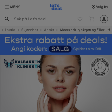
MENY
Velg by
Lokale
Skjønnhet
Ansikt
Medisinsk injeksjon og Filler utført av estetisk lege hos Kalbakkenklinikken Medisinske