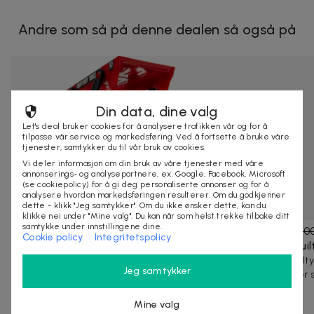
Andre som så på denne dealen så også på
Din data, dine valg
Let's deal bruker cookies for å analysere trafikken vår og for å
tilpasse vår service og markedsføring. Ved å fortsette å bruke våre
tjenester, samtykker du til vår bruk av cookies.
Vi deler informasjon om din bruk av våre tjenester med våre
annonserings- og analysepartnere, ex. Google, Facebook, Microsoft
(se cookiepolicy) for å gi deg personaliserte annonser og for å
analysere hvordan markedsføringen resulterer. Om du godkjenner
dette - klikk "Jeg samtykker". Om du ikke ønsker dette, kan du
klikke nei under "Mine valg". Du kan når som helst trekke tilbake ditt
samtykke under innstillingene dine.
299 kr
499 kr
-
40
%
859 kr
1 20
Cookie policy
Integritetspolicy
Lekebiler med transportbil / 7-delt sett for
Gucci Gui
kreativ lek
Gucci Guilt
Jeg samtykker
provoserer s
Transportsett med biler og bergingsbil – morsomt
lekesett som inspirerer til fartsfylte ev...
Mine valg
10+ kjøpte