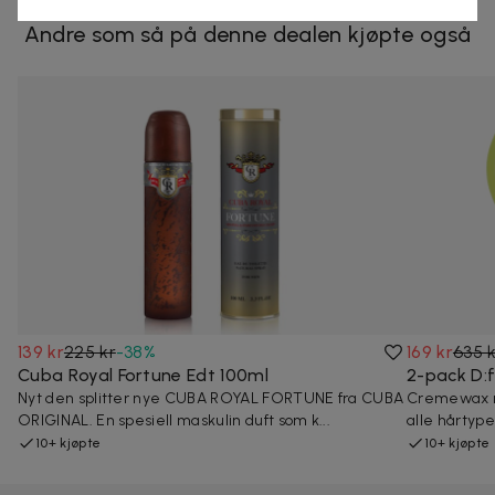
Andre som så på denne dealen kjøpte også
139 kr
225 kr
-
38
%
169 kr
635 
Cuba Royal Fortune Edt 100ml
2-pack D:
Nyt den splitter nye CUBA ROYAL FORTUNE fra CUBA
Cremewax me
ORIGINAL. En spesiell maskulin duft som k...
alle hårtype
10+ kjøpte
10+ kjøpte