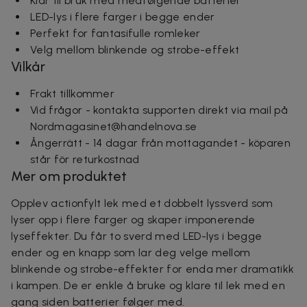
Klar til bruk med medfølgende batterier
LED-lys i flere farger i begge ender
Perfekt for fantasifulle romleker
Velg mellom blinkende og strobe-effekt
Vilkår
Frakt tillkommer
Vid frågor - kontakta supporten direkt via mail på
Nordmagasinet@handelnova.se
Ångerrätt - 14 dagar från mottagandet - köparen
står för returkostnad
Mer om produktet
Opplev actionfylt lek med et dobbelt lyssverd som
lyser opp i flere farger og skaper imponerende
lyseffekter. Du får to sverd med LED-lys i begge
ender og en knapp som lar deg velge mellom
blinkende og strobe-effekter for enda mer dramatikk
i kampen. De er enkle å bruke og klare til lek med en
gang siden batterier følger med.