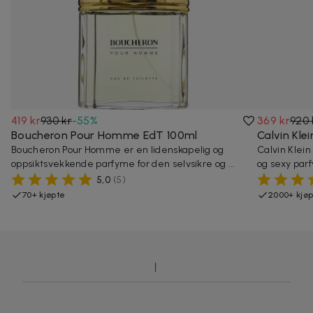
419 kr
930 kr
-
55
%
369 kr
920 
Boucheron Pour Homme EdT 100ml
Calvin Kle
Boucheron Pour Homme er en lidenskapelig og
Calvin Klei
oppsiktsvekkende parfyme for den selvsikre og ...
og sexy parfy
5,0
(
5
)
70+ kjøpte
2000+ kjø