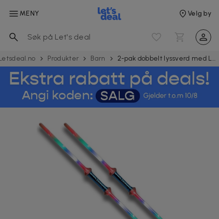
MENY
Velg by
Letsdeal.no
Produkter
Barn
2-pak dobbelt lyssverd med LED