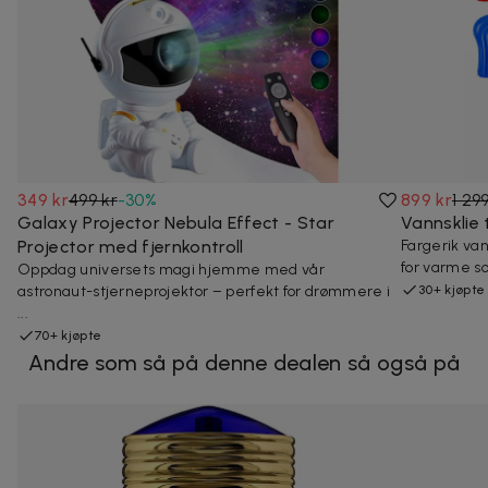
349 kr
499 kr
-
30
%
899 kr
1 29
Galaxy Projector Nebula Effect - Star
Vannsklie 
Projector med fjernkontroll
Fargerik va
for varme 
Oppdag universets magi hjemme med vår
astronaut-stjerneprojektor – perfekt for drømmere i
30+ kjøpte
...
70+ kjøpte
Andre som så på denne dealen så også på