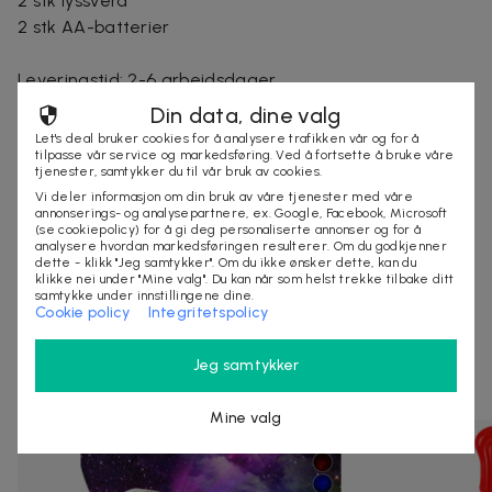
2 stk lyssverd
2 stk AA-batterier
Leveringstid: 2-6 arbeidsdager
Din data, dine valg
Let's deal bruker cookies for å analysere trafikken vår og for å
tilpasse vår service og markedsføring. Ved å fortsette å bruke våre
Selges av
tjenester, samtykker du til vår bruk av cookies.
Nordmagasinet.com
Vi deler informasjon om din bruk av våre tjenester med våre
Organisasjonsnummer
:
556905-5238
annonserings- og analysepartnere, ex. Google, Facebook, Microsoft
(se cookiepolicy) for å gi deg personaliserte annonser og for å
analysere hvordan markedsføringen resulterer. Om du godkjenner
dette - klikk "Jeg samtykker". Om du ikke ønsker dette, kan du
klikke nei under "Mine valg". Du kan når som helst trekke tilbake ditt
KJØP
samtykke under innstillingene dine.
Cookie policy
Integritetspolicy
Jeg samtykker
Andre som så på denne dealen så også på
Mine valg