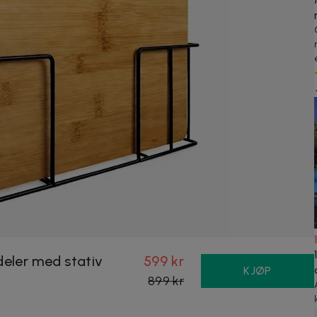
deler med stativ
599 kr
KJØP
899 kr