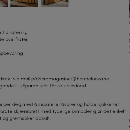
mathåndtering
de overflater
 oppbevaring
 direkt via mail på Nordmagasinet@handelnova.se
gandet - köparen står för returkostnad
jelper deg med å separere råvarer og holde kjøkkenet
parate skjærebrett med tydelige symboler gjør det enkelt
kt og grønnsaker adskilt.