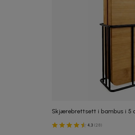
Skjærebrettsett i bambus i 5 
4,3
(
28
)