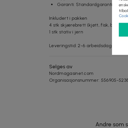
Garanti: Standardgaranti for fab
ønsk
tilb
Cook
Inkludert i pakken
4 stk skjærebrett (kjøtt, fisk, brød, 
1 stk stativ i jern
Leveringstid: 2-6 arbeidsdager
Selges av
Nordmagasinet.com
Organisasjonsnummer
:
556905-523
Andre som s