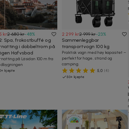
5 kr
2 680 kr
-
48
%
2 299 kr
2 999 kr
-
23
%
 2: Spa, frokostbuffé og
Sammenleggbar
rnatting i dobbeltrom på
transportvogn 100 kg
gen Hafvsbad
Praktisk vogn med høy kapasitet –
perfekt for hage, strand og
natting på Läsidan 100 m fra
camping.
edbygningen
5,0
(
4
)
0+ kjøpte
50+ kjøpte