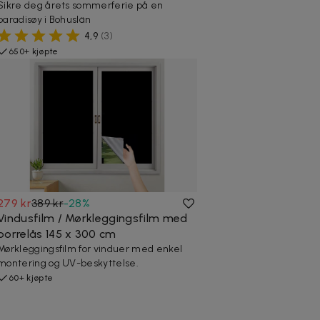
Sikre deg årets sommerferie på en
paradisøy i Bohuslän
4,9
(
3
)
650+ kjøpte
279 kr
389 kr
-
28
%
Vindusfilm / Mørkleggingsfilm med
borrelås 145 x 300 cm
Mørkleggingsfilm for vinduer med enkel
montering og UV-beskyttelse.
60+ kjøpte