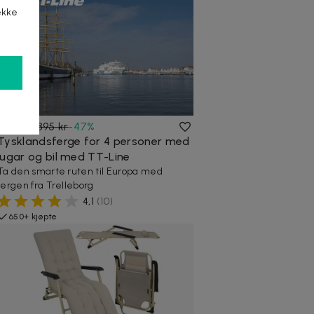
ekke
995 kr
1 895 kr
-
47
%
Tysklandsferge for 4 personer med
lugar og bil med TT-Line
Ta den smarte ruten til Europa med
fergen fra Trelleborg
4,1
(
10
)
650+ kjøpte