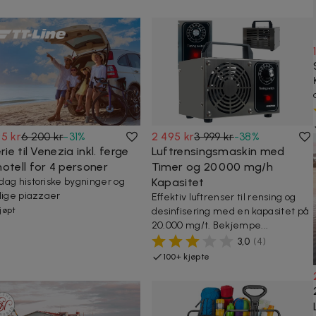
5 kr
6 200 kr
-
31
%
2 495 kr
3 999 kr
-
38
%
erie til Venezia inkl. ferge
Luftrensingsmaskin med
otell for 4 personer
Timer og 20 000 mg/h
ag historiske bygninger og
Kapasitet
lige piazzaer
Effektiv luftrenser til rensing og
kjøpt
desinfisering med en kapasitet på
20.000 mg/t. Bekjempe...
3,0
(
4
)
100+ kjøpte