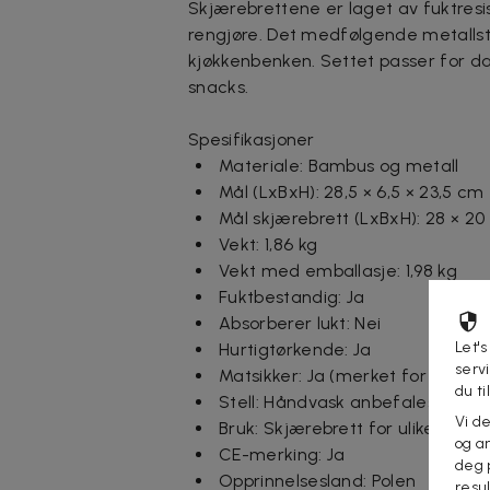
Skjærebrettene er laget av fuktresi
rengjøre. Det medfølgende metallsta
kjøkkenbenken. Settet passer for da
snacks.
Spesifikasjoner
Materiale: Bambus og metall
Mål (LxBxH): 28,5 × 6,5 × 23,5 cm
Mål skjærebrett (LxBxH): 28 × 20 
Vekt: 1,86 kg
Vekt med emballasje: 1,98 kg
Fuktbestandig: Ja
Absorberer lukt: Nei
Let's
Hurtigtørkende: Ja
serv
Matsikker: Ja (merket for konta
du ti
Stell: Håndvask anbefales
Vi d
Bruk: Skjærebrett for ulike matv
og an
CE-merking: Ja
deg 
Opprinnelsesland: Polen
resu