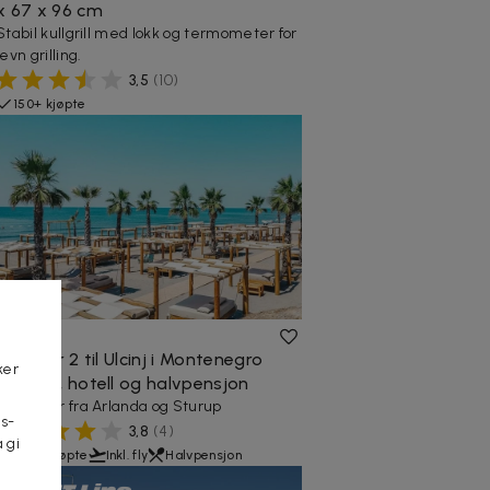
x 67 x 96 cm
Stabil kullgrill med lokk og termometer for
jevn grilling.
3,5
(
10
)
150+ kjøpte
8 995 kr
1 uke for 2 til Ulcinj i Montenegro
ker
med fly, hotell og halvpensjon
Avganger fra Arlanda og Sturup
s-
3,8
(
4
)
 gi
450+ kjøpte
Inkl. fly
Halvpensjon
n