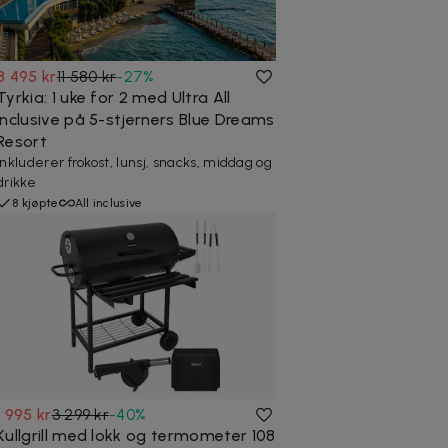
8 495 kr
11 580 kr
-
27
%
Tyrkia: 1 uke for 2 med Ultra All
Inclusive på 5-stjerners Blue Dreams
Resort
Inkluderer frokost, lunsj, snacks, middag og
drikke
8 kjøpte
All inclusive
1 995 kr
3 299 kr
-
40
%
Kullgrill med lokk og termometer 108