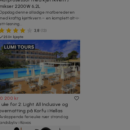
mikser 2200W 6,2L
Oppdag denne allsidige matberederen
med kraftig kjøttkvern – en komplett alt-i-
ett-løsning...
3,8
(
13
)
250+ kjøpte
10 200 kr
1 uke for 2: Light All Inclusive og
overnatting på Korfu i Hellas
Avslappende ferieuke nær strand og
landsbyliv i Kavos