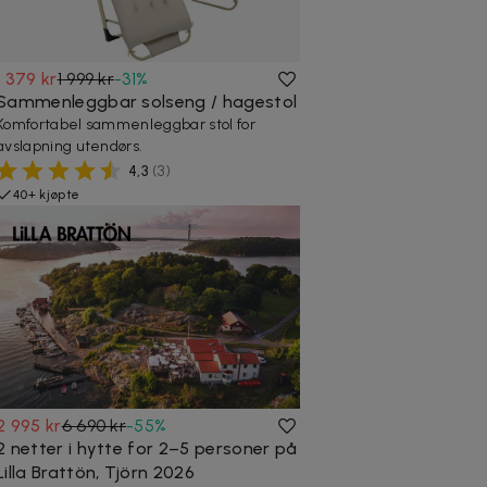
1 379 kr
1 999 kr
-
31
%
Sammenleggbar solseng / hagestol
Komfortabel sammenleggbar stol for
avslapning utendørs.
4,3
(
3
)
40+ kjøpte
2 995 kr
6 690 kr
-
55
%
2 netter i hytte for 2–5 personer på
Lilla Brattön, Tjörn 2026