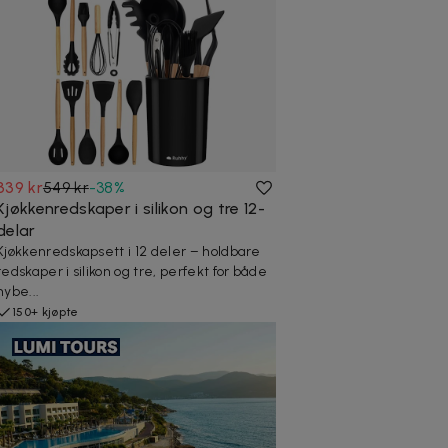
339 kr
549 kr
-
38
%
Kjøkkenredskaper i silikon og tre 12-
delar
Kjøkkenredskapsett i 12 deler – holdbare
redskaper i silikon og tre, perfekt for både
nybe...
150+ kjøpte