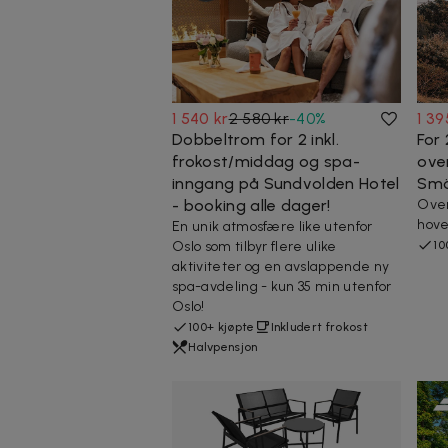
1 540 kr
2 580 kr
-
40
%
1 39
Dobbeltrom for 2 inkl.
For
frokost/middag og spa-
ove
inngang på Sundvolden Hotel
Smö
- booking alle dager!
Over
hov
En unik atmosfære like utenfor
Oslo som tilbyr flere ulike
10
aktiviteter og en avslappende ny
spa-avdeling - kun 35 min utenfor
Oslo!
100+ kjøpte
Inkludert frokost
Halvpensjon