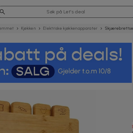
jemmet
Kjøkken
Elektriske kjøkken­apparater
Skjærebrettset