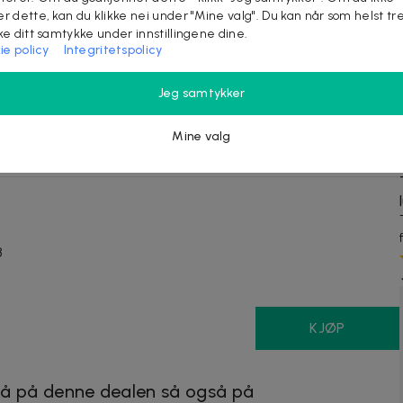
rikasjonsfeil
er dette, kan du klikke nei under "Mine valg". Du kan når som helst tr
ake ditt samtykke under innstillingene dine.
ie policy
Integritetspolicy
frukt/grønnsaker)
Jeg samtykker
Mine valg
8
KJØP
å på denne dealen så også på