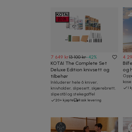
7 649 kr
13 100 kr
-
42
%
4 29
KOTAI The Complete Set
Bilf
Deluxe Edition knivsett og
og h
tilbehør
Oppd
kose
Inkluderer hele 6 kniver,
knivholder, slipesett, skjærebrett,
1 
slipestål og stekegaffel
20+ kjøpte
Rask levering