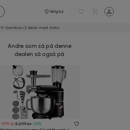
Velg by
t i bambus i 5 deler med stativ
Andre som så på denne
dealen så også på
1 999 kr
3 299 kr
-
39
%
Matprosessor med kjøttkvern /