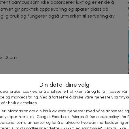
stent bambus som ikke absorberer lukt og er enkle å
tivet gir praktisk oppbevaring og sparer plass på
glig bruk og fungerer også utmerket til servering av
× 1,2 cm
Din data, dine valg
 deal bruker cookies for å analysere trafikken vår og for å tilpasse vår
ice og markedsføring. Ved å fortsette å bruke våre tjenester, samtyk
kt med mat)
l vår bruk av cookies.
eler informasjon om din bruk av våre tjenester med våre annonsering
arer med stativ til oppbevaring
alysepartnere, ex. Google, Facebook, Microsoft (se cookiepolicy) for å
personaliserte annonser og for å analysere hvordan markedsføringe
lterer. Om du godkjenner dette - klikk "Jeg samtykker". Om du ikke