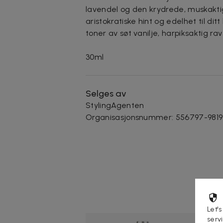
lavendel og den krydrede, muskakti
aristokratiske hint og edelhet til di
toner av søt vanilje, harpiksaktig ra
30ml
Selges av
StylingAgenten
Organisasjonsnummer
:
556797-9819
Let's
serv