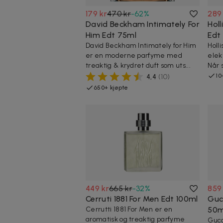
179 kr
470 kr
-
62
%
289
David Beckham Intimately For
Holl
Him Edt 75ml
Edt
David Beckham Intimately for Him
Holli
er en moderne parfyme med
elek
treaktig & krydret duft som uts...
Når 
10
4,4
(
10
)
650+ kjøpte
449 kr
665 kr
-
32
%
859
Cerruti 1881 For Men Edt 100ml
Guc
Cerrutti 1881 For Men er en
50m
aromatisk og treaktig parfyme
Gucc