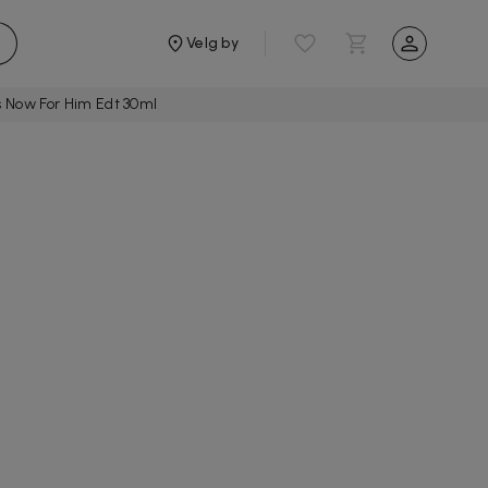
Velg by
s Now For Him Edt 30ml