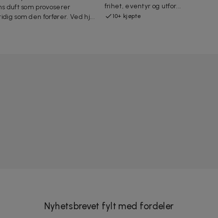
frihet, eventyr og utfor...
ns duft som provoserer
idig som den forfører. Ved hj...
10+ kjøpte
Nyhetsbrevet fylt med fordeler