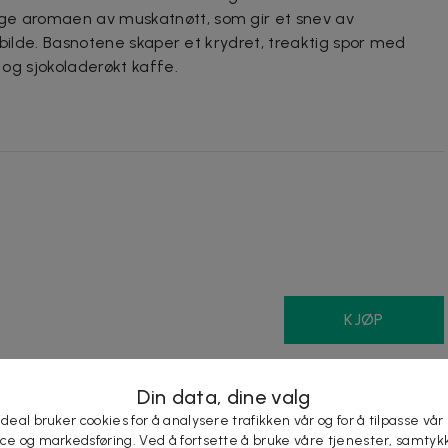
ge aromaen av muskatnøtt, som gir et snev av
tt bilde. Basnotene skaper et krydret, treaktig spor med
v og sjokoladerøkt kaffe.
KJØP
Lignende deals
Din data, dine valg
 deal bruker cookies for å analysere trafikken vår og for å tilpasse vår
ice og markedsføring. Ved å fortsette å bruke våre tjenester, samtyk