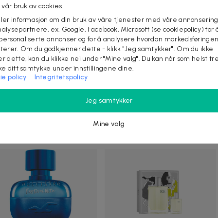
l vår bruk av cookies.
eler informasjon om din bruk av våre tjenester med våre annonsering
alysepartnere, ex. Google, Facebook, Microsoft (se cookiepolicy) for å
personaliserte annonser og for å analysere hvordan markedsføringe
lterer. Om du godkjenner dette - klikk "Jeg samtykker". Om du ikke
er dette, kan du klikke nei under "Mine valg". Du kan når som helst tr
ake ditt samtykke under innstillingene dine.
 kr
585 kr
-
49
%
279 kr
665 kr
-
58
%
ie policy
Integritetspolicy
el Fuel For Life For Him Edt
Hollister Festival Vibes for
l
Him Edt 100ml
Jeg samtykker
el Fuel For Life For Him er en
Festival Vibes for Him av Hollister
rne og aromatisk duft med
är en aromatisk fougere -doft för
r av blant annet stje...
män.Toppnoter: Havsn...
Mine valg
+ kjøpte
20+ kjøpte