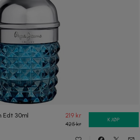
m Edt 30ml
219 kr
KJØP
425 kr