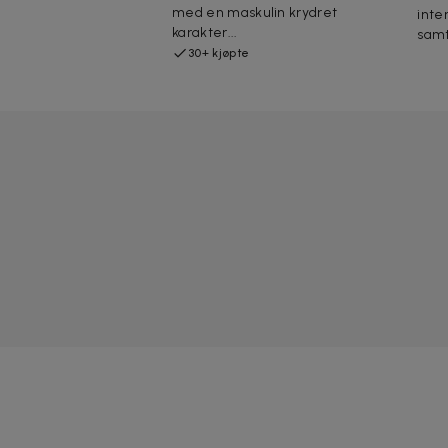
med en maskulin krydret
inte
karakter...
samt
30+ kjøpte