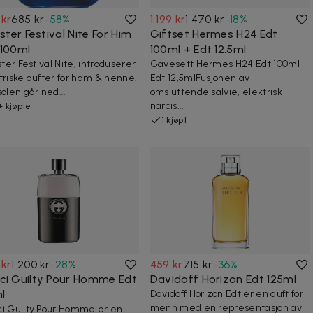
 kr
685 kr
-
58
%
1 199 kr
1 470 kr
-
18
%
ister Festival Nite For Him
Giftset Hermes H24 Edt
 100ml
100ml + Edt 12.5ml
ster Festival Nite, introduserer
Gavesett Hermes H24 Edt 100ml +
triske dufter for ham & henne.
Edt 12,5mlFusjonen av
solen går ned...
omsluttende salvie, elektrisk
narcis...
+ kjøpte
1 kjøpt
 kr
1 200 kr
-
28
%
459 kr
715 kr
-
36
%
ci Guilty Pour Homme Edt
Davidoff Horizon Edt 125ml
l
Davidoff Horizon Edt er en duft for
menn med en representasjon av
i Guilty Pour Homme er en