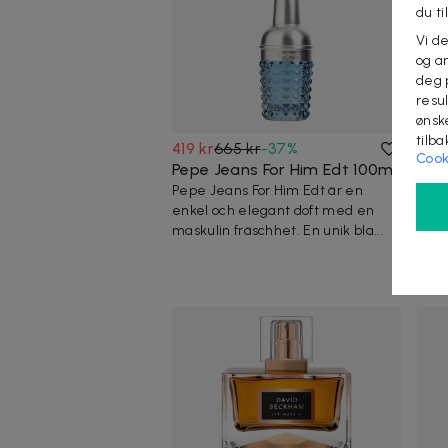
du ti
Vi d
og an
deg 
resu
ønsk
tilb
419 kr
665 kr
-
37
%
299
Cook
Pepe Jeans For Him Edt 100ml
Dies
Pepe Jeans For Him Edt är en
50m
enkel och elegant doft med en
Dies
maskulin fräschhet. En unik bla...
mode
tone
70