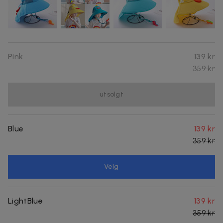
Pink
139 kr
359 kr
utsolgt
Blue
139 kr
359 kr
Velg
LightBlue
139 kr
359 kr