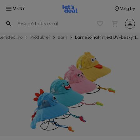
MENY
Velg by
Letsdeal.no
Produkter
Barn
Barnesolhatt med UV-beskyttelse og Fløyte – 3–10 år