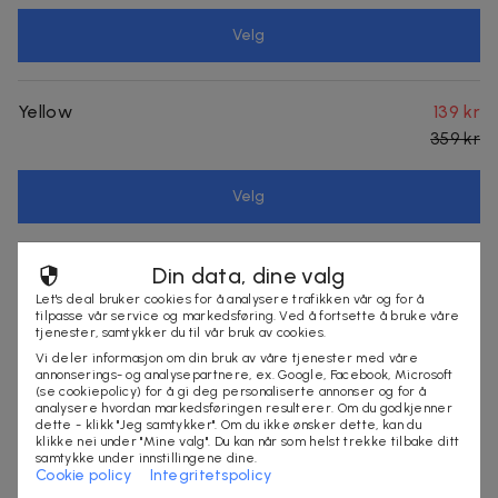
Velg
Yellow
139 kr
359 kr
Velg
Din data, dine valg
Produktinfo
Let's deal bruker cookies for å analysere trafikken vår og for å
tilpasse vår service og markedsføring. Ved å fortsette å bruke våre
Justerbar hakestropp med innebygd fløyte
tjenester, samtykker du til vår bruk av cookies.
UPF50+ beskyttelse mot UVA-/UVB-stråling
Vi deler informasjon om din bruk av våre tjenester med våre
annonserings- og analysepartnere, ex. Google, Facebook, Microsoft
Ventilerende meshpaneler på sidene
(se cookiepolicy) for å gi deg personaliserte annonser og for å
Vilkår
analysere hvordan markedsføringen resulterer. Om du godkjenner
dette - klikk "Jeg samtykker". Om du ikke ønsker dette, kan du
klikke nei under "Mine valg". Du kan når som helst trekke tilbake ditt
Leveringstid: 4-10 arbeidsdager
samtykke under innstillingene dine.
Mer om produktet
Cookie policy
Integritetspolicy