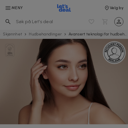
MENY
Velg by
Skjønnhet
Hudbehandlinger
Avansert teknologi for hudbehandling av ansikt – prøv Morpheus8