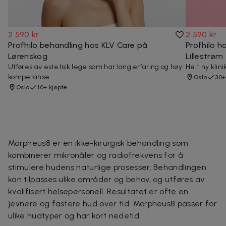
2 590 kr
2 590 kr
Profhilo behandling hos KLV Care på
Profhilo h
Lørenskog
Lillestrøm
Utføres av estetisk lege som har lang erfaring og høy
Helt ny klini
kompetanse
Oslo
30+
Oslo
10+ kjøpte
Morpheus8 er en ikke-kirurgisk behandling som
kombinerer mikronåler og radiofrekvens for å
stimulere hudens naturlige prosesser. Behandlingen
kan tilpasses ulike områder og behov, og utføres av
kvalifisert helsepersonell. Resultatet er ofte en
jevnere og fastere hud over tid. Morpheus8 passer for
ulike hudtyper og har kort nedetid.