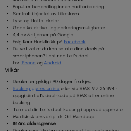
Populær behandling innen hudforbedring
Sentralt i hjertet av Lillestrøm
Lyse og flotte lokaler
Gode kollektive- og parkeringsmuligheter
4,4 av 5 stjerner på Google
Følg Kaur Hudklinikk på
Facebook
Du vet vel at du kan se alle dine deals på
smartphonen? Last ned Let's deal
for
iPhone
og
Android
Vilkår
Dealen er gyldig i 90 dager fra kjøp
Booking gjøres online
eller via SMS: 917 36 894 -
oppgi din Let’s deal-kode på SMS etter online
booking
Ta med din Let's deal-kupong i app ved oppmøte
Medisinsk ansvarlig: dr. Gill Mandeep
18 års aldersgrense
Dealer som ikke brukes grunnet for sen booking,