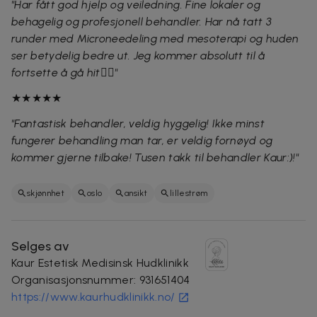
"Har fått god hjelp og veiledning. Fine lokaler og
behagelig og profesjonell behandler. Har nå tatt 3
runder med Microneedeling med mesoterapi og huden
ser betydelig bedre ut. Jeg kommer absolutt til å
fortsette å gå hit👍🏻"
★★★★★
"Fantastisk behandler, veldig hyggelig! Ikke minst
fungerer behandling man tar, er veldig fornøyd og
kommer gjerne tilbake! Tusen takk til behandler Kaur:)!"
skjønnhet
oslo
ansikt
lillestrøm
Selges av
Kaur Estetisk Medisinsk Hudklinikk
Organisasjonsnummer
:
931651404
https://www.kaurhudklinikk.no/