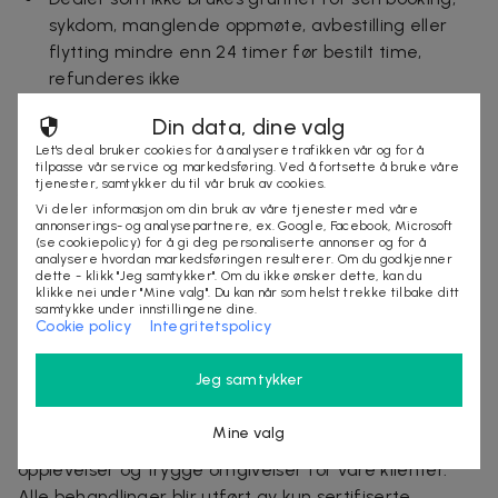
sykdom, manglende oppmøte, avbestilling eller
flytting mindre enn 24 timer før bestilt time,
refunderes ikke
Mer om dealen
Din data, dine valg
JASWINDER KAUR
Let's deal bruker cookies for å analysere trafikken vår og for å
tilpasse vår service og markedsføring. Ved å fortsette å bruke våre
tjenester, samtykker du til vår bruk av cookies.
Jaswinder Kaur er en kosmetisk, estetisk sykepleier og
Vi deler informasjon om din bruk av våre tjenester med våre
er eier og daglig leder av Kaur est. med. hudklinikk.
annonserings- og analysepartnere, ex. Google, Facebook, Microsoft
(se cookiepolicy) for å gi deg personaliserte annonser og for å
Hun har jobbet som sykepleier i 40 år og har
analysere hvordan markedsføringen resulterer. Om du godkjenner
dette - klikk "Jeg samtykker". Om du ikke ønsker dette, kan du
videreutdanning innen estetisk/kosmetisk behandling
klikke nei under "Mine valg". Du kan når som helst trekke tilbake ditt
ved Amabilis akademiet.
Hun har gjennomgått flere
samtykke under innstillingene dine.
Cookie policy
Integritetspolicy
kurser innen behandlinger hun tilbyr. Hun brenner for
det kosmetiske yrket og er spesielt opptatt av
Jeg samtykker
sikkerheten, kvaliteten, perfeksjon og profesjonalitet
rundt sine klienter.
Klinikken legger stor vekt på faglig
Mine valg
dyktighet og gode resultater og ikke minst hyggelige
opplevelser og trygge omgivelser for våre klienter.
Alle behandlinger blir utført av kun sertifiserte