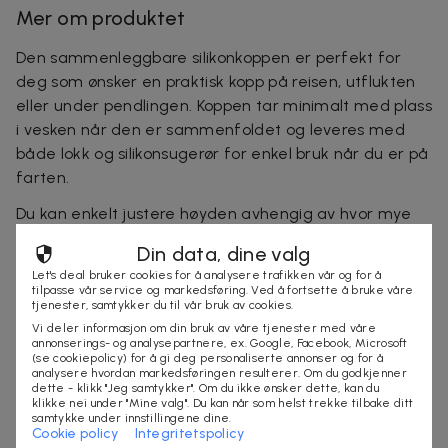
Mer om produktet
Den sammenleggbare silikonkoppen er perfekt for
deg som ønsker en praktisk kopp på reisen, utflukten
eller under pendlingen. Koppen tar minimalt med plass
i vesken når den er sammenfoldet og leveres med
både lokk og silikonsugerør for enkel bruk når du er på
farten.
Du kan enkelt justere høyden avhengig av hvor mye
drikke eller mat du vil ha i koppen. Materialet i silikon
Din data, dine valg
gjør den fleksibel og slitesterk samtidig som den tåler
Let's deal bruker cookies for å analysere trafikken vår og for å
både mikrobølgeovn og oppvaskmaskin. Koppen finnes
tilpasse vår service og markedsføring. Ved å fortsette å bruke våre
tjenester, samtykker du til vår bruk av cookies.
i fargene rosa, grå og blå, og fargen sendes tilfeldig.
Vi deler informasjon om din bruk av våre tjenester med våre
En praktisk reisekopp for camping, vandring og
annonserings- og analysepartnere, ex. Google, Facebook, Microsoft
hverdagslige eventyr.
(se cookiepolicy) for å gi deg personaliserte annonser og for å
analysere hvordan markedsføringen resulterer. Om du godkjenner
dette - klikk "Jeg samtykker". Om du ikke ønsker dette, kan du
Spesifikasjoner:
klikke nei under "Mine valg". Du kan når som helst trekke tilbake ditt
samtykke under innstillingene dine.
Materiale: Silikon
Cookie policy
Integritetspolicy