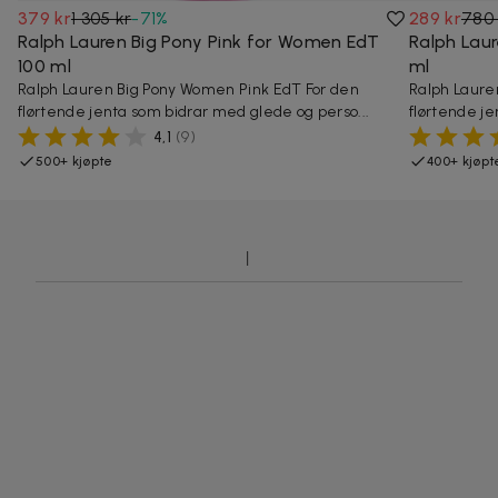
379 kr
1 305 kr
-
71
%
289 kr
780 
Ralph Lauren Big Pony Pink for Women EdT
Ralph Lau
100 ml
ml
Ralph Lauren Big Pony Women Pink EdT For den
Ralph Laure
flørtende jenta som bidrar med glede og perso...
flørtende je
4,1
(
9
)
500+ kjøpte
400+ kjøpt