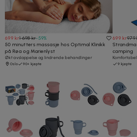
699 kr
1 698 kr
-
59
%
699 kr
979 
50 minutters massasje hos Optimal Klinikk
Strandmat
på Røa og Marienlyst
camping
Økt avslappelse og lindrende behandlinger
Komfortabel
Oslo
90+ kjøpte
9 kjøpte