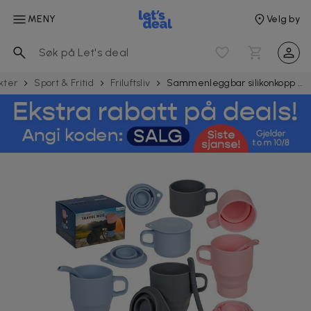
MENY
Velg by
kter
Sport & Fritid
Friluftsliv
Sammenleggbar silikonkopp med sugerør 280 ml