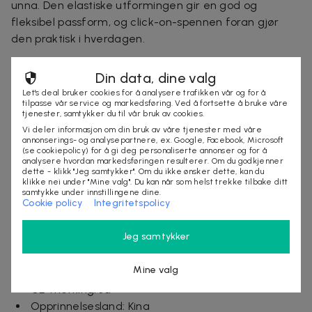
unna. Den elastiske utformingen gir en god og
fleksibel passform, og click-on-spennen foran gjør
den praktisk i hverdagen.
Selen er justerbar og passer både voksne og barn fra
Din data, dine valg
cirka tre år. Et smart valg for hele familien når du vil
Let's deal bruker cookies for å analysere trafikken vår og for å
tilpasse vår service og markedsføring. Ved å fortsette å bruke våre
øke tryggheten i trafikken. Finnes i to farger – velg
tjenester, samtykker du til vår bruk av cookies.
mellom svart eller limegrønn, alltid i 2-pak.
Vi deler informasjon om din bruk av våre tjenester med våre
annonserings- og analysepartnere, ex. Google, Facebook, Microsoft
(se cookiepolicy) for å gi deg personaliserte annonser og for å
Spesifikasjoner:
analysere hvordan markedsføringen resulterer. Om du godkjenner
Materiale: Terylene (polyesterfiber), ABS
dette - klikk "Jeg samtykker". Om du ikke ønsker dette, kan du
klikke nei under "Mine valg". Du kan når som helst trekke tilbake ditt
Farge: Svart eller limegrønn
samtykke under innstillingene dine.
Cookie policy
Integritetspolicy
Mål (LxB): 52,5 x 51 cm
Forpakningsalternativer: 2-pak (svart) / 2-pak
Jeg samtykker
(limegrønn)
Vekt med emballasje: 0,204 kg
Mine valg
Bruk: Øke synlighet ved gåturer og sykling i mørket
CE-merking: Ja
Opprinnelsesland: Kina