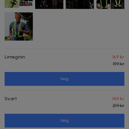
Limegrön
169 kr
199 kr
Velg
Svart
149 kr
219 kr
Velg