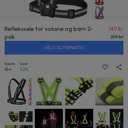
Reflekssele for voksne og barn 2-
149 kr
pak
219 kr
VELG ALTERNATIV
Kjøpte
Spar
10+
32%