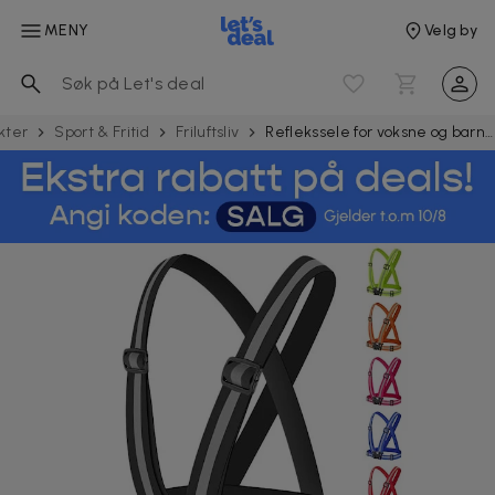
MENY
Velg by
kter
Sport & Fritid
Friluftsliv
Reflekssele for voksne og barn 2-pak