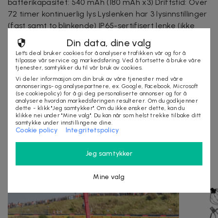
batterikapasitet: 540 mAh (180 mAh x3) Driftstid: Over
72 timer kontinuerlig lys Lyslenken har 3 lysinnstillinger
(fast samt to blinkende) IP65-sertifisert lenke (ikke
batteriboksen) Selges i 2-pakning
Din data, dine valg
Let's deal bruker cookies for å analysere trafikken vår og for å
tilpasse vår service og markedsføring. Ved å fortsette å bruke våre
tjenester, samtykker du til vår bruk av cookies.
Selges av
Vi deler informasjon om din bruk av våre tjenester med våre
Nordic Online Sales AB
annonserings- og analysepartnere, ex. Google, Facebook, Microsoft
(se cookiepolicy) for å gi deg personaliserte annonser og for å
Organisasjonsnummer
:
559098-7318
analysere hvordan markedsføringen resulterer. Om du godkjenner
dette - klikk "Jeg samtykker". Om du ikke ønsker dette, kan du
klikke nei under "Mine valg". Du kan når som helst trekke tilbake ditt
samtykke under innstillingene dine.
Cookie policy
Integritetspolicy
KJØP
Jeg samtykker
Andre som så på denne dealen så også på
Mine valg