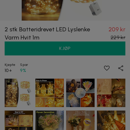
2 stk Batteridrevet LED Lyslenke
209 kr
Varm Hvit 1m
229 kr
KJØP
Kjøpte
Spar
10+
9%