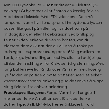
Mini LED Lyslenke 1m – Batteridrevet & Fleksibel (2-
pakning) Gi hjemmet eller festen en koselig følelse
med disse fleksible Mini LED Lyslenkene! De små
lampene i varm hvit tone sprer et innbydende lys som
passer like godt på hyllen og i vinduet som på
middagsbordet eller til dekorasjon ved bryllup og
fester. Siden lenkene drives av batteri, kan du
plassere dem akkurat der du vil uten å tenke på
ledninger – superpraktisk og enkelt! Velg mellom tre
forskjellige lysinnstillinger: fast lys eller to forskjellige
blinkende innstillinger for å skape riktig stemning. Med
lang batterilevetid får du over 72 timer med koselig
lys før det er på tide å bytte batterier. Med et enkelt
knappetrykk tennes lenken og gjør det enkelt å skape
riktig følelse for enhver anledning.
Produkspesifikasjoner:
Farge: Varm hvit Lengde: 1
meter per lenke Antall lamper: 10 stk per lenke
Batteritype: 3 stk LR44-batterier (inkludert) Total