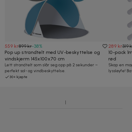
559 kr
899 kr
-
38
%
289 kr
319 
Pop up strandtelt med UV-beskyttelse og
10-pack 1m
vindskjerm 145x100x70 cm
rød
Lett strandtelt som slår seg opp på 2 sekunder –
Skap en mag
perfekt sol- og vindbeskyttelse.
lyssløyfe! B
30+ kjøpte