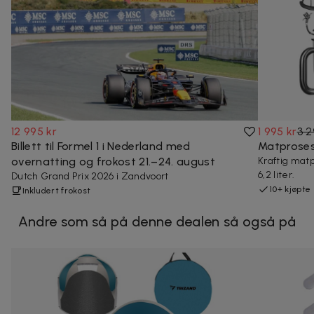
12 995 kr
1 995 kr
3 2
Billett til Formel 1 i Nederland med
Matproses
overnatting og frokost 21.–24. august
Kraftig mat
6,2 liter.
Dutch Grand Prix 2026 i Zandvoort
10+ kjøpte
Inkludert frokost
Andre som så på denne dealen så også på