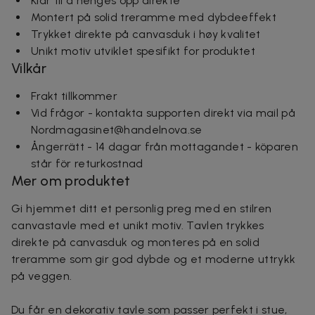
Klar til å henges opp direkte
Montert på solid treramme med dybdeeffekt
Trykket direkte på canvasduk i høy kvalitet
Unikt motiv utviklet spesifikt for produktet
Vilkår
Frakt tillkommer
Vid frågor - kontakta supporten direkt via mail på
Nordmagasinet@handelnova.se
Ångerrätt - 14 dagar från mottagandet - köparen
står för returkostnad
Mer om produktet
Gi hjemmet ditt et personlig preg med en stilren
canvastavle med et unikt motiv. Tavlen trykkes
direkte på canvasduk og monteres på en solid
treramme som gir god dybde og et moderne uttrykk
på veggen.
Du får en dekorativ tavle som passer perfekt i stue,