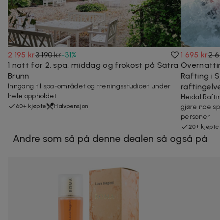
2 195 kr
3 190 kr
-
31
%
1 695 kr
2 6
1 natt for 2, spa, middag og frokost på Sätra
Overnattin
Brunn
Rafting i 
Inngang til spa-området og treningsstudioet under
raftingelv
hele oppholdet
Heidal Rafti
60+ kjøpte
Halvpensjon
gjøre noe s
personer
20+ kjøpte
Andre som så på denne dealen så også på