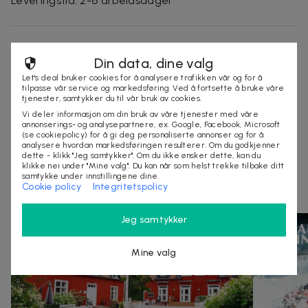
Leveringstid: 2-6 arbeidsdager
Selges av
Din data, dine valg
Nordmagasinet.com
Let's deal bruker cookies for å analysere trafikken vår og for å
Organisasjonsnummer
:
556905-5238
tilpasse vår service og markedsføring. Ved å fortsette å bruke våre
tjenester, samtykker du til vår bruk av cookies.
Vi deler informasjon om din bruk av våre tjenester med våre
annonserings- og analysepartnere, ex. Google, Facebook, Microsoft
KJØP
(se cookiepolicy) for å gi deg personaliserte annonser og for å
analysere hvordan markedsføringen resulterer. Om du godkjenner
dette - klikk "Jeg samtykker". Om du ikke ønsker dette, kan du
klikke nei under "Mine valg". Du kan når som helst trekke tilbake ditt
samtykke under innstillingene dine.
Andre som så på denne dealen så også på
Cookie policy
Integritetspolicy
Jeg samtykker
Mine valg