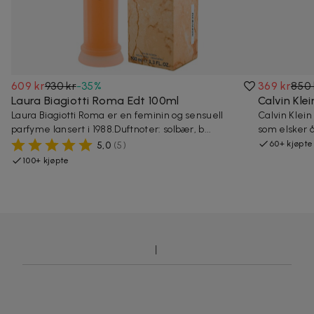
609 kr
930 kr
-
35
%
369 kr
850 
Laura Biagiotti Roma Edt 100ml
Calvin Kle
Laura Biagiotti Roma er en feminin og sensuell
Calvin Klein
parfyme lansert i 1988.Duftnoter: solbær, b...
som elsker å
60+ kjøpte
5,0
(
5
)
100+ kjøpte