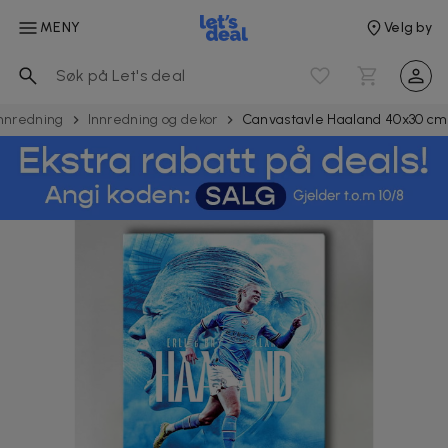
MENY
Velg by
Innredning
Innredning og dekor
Canvastavle Haaland 40x30 cm