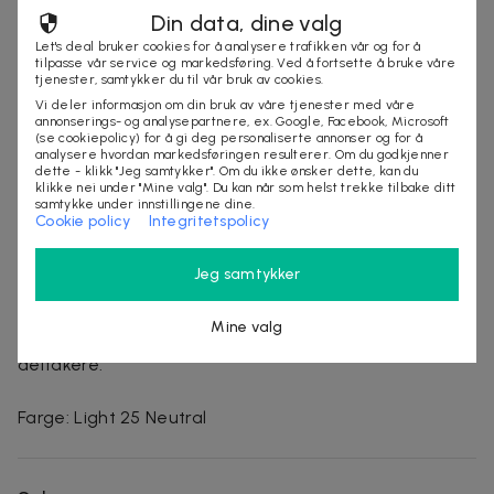
Din data, dine valg
-Inkluderer påføringssvamp – perfekt for bruk på
farten.
Let's deal bruker cookies for å analysere trafikken vår og for å
tilpasse vår service og markedsføring. Ved å fortsette å bruke våre
-Kan påføres våt eller tørr.
tjenester, samtykker du til vår bruk av cookies.
-Motstandsdyktig mot svette og høy luftfuktighet.
Vi deler informasjon om din bruk av våre tjenester med våre
annonserings- og analysepartnere, ex. Google, Facebook, Microsoft
-Overføringsresistent.
(se cookiepolicy) for å gi deg personaliserte annonser og for å
-Dermatologisk testet.
analysere hvordan markedsføringen resulterer. Om du godkjenner
dette - klikk "Jeg samtykker". Om du ikke ønsker dette, kan du
-Allergivennlig, ikke-komedogen, ikke-aknegen.
klikke nei under "Mine valg". Du kan når som helst trekke tilbake ditt
-Vegansk.
samtykke under innstillingene dine.
Cookie policy
Integritetspolicy
-Uten talkum + formulert uten parabener,
formaldehyd, syntetisk duft, gluten m.m.
Jeg samtykker
*Basert på en 4-ukers klinisk studie med 47 deltakere.
Mine valg
^Basert på en forbrukerundersøkelse med 105
deltakere.
Farge: Light 25 Neutral