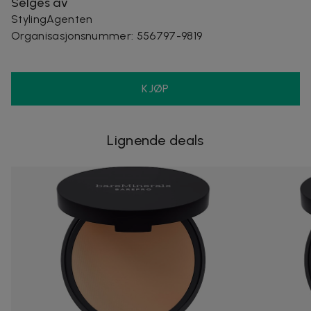
Selges av
StylingAgenten
Organisasjonsnummer
:
556797-9819
KJØP
Lignende deals