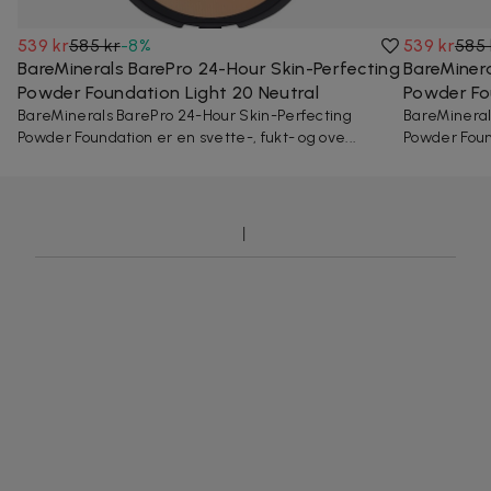
539 kr
585 kr
-
8
%
539 kr
585 
BareMinerals BarePro 24-Hour Skin-Perfecting
BareMinera
Powder Foundation Light 20 Neutral
Powder Fo
BareMinerals BarePro 24-Hour Skin-Perfecting
BareMineral
Powder Foundation er en svette-, fukt- og ove...
Powder Found