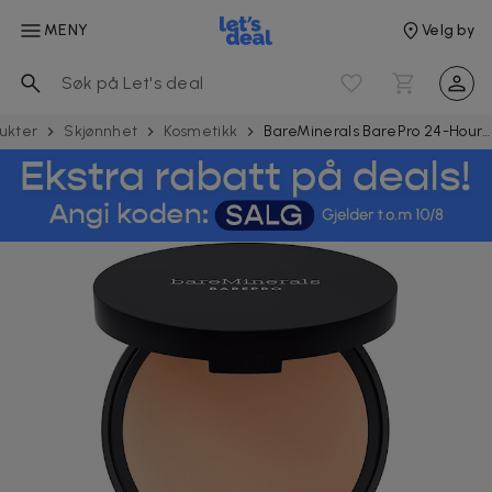
MENY
Velg by
ukter
Skjønnhet
Kosmetikk
BareMinerals BarePro 24-Hour Skin-Perfecting Powder Foundation Light 25 Neutral