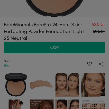
BareMinerals BarePro 24-Hour Skin-
539 kr
Perfecting Powder Foundation Light
585 kr
25 Neutral
KJØP
Spar
8%