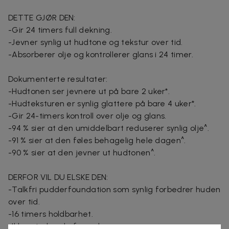
DETTE GJØR DEN:
-Gir 24 timers full dekning.
-Jevner synlig ut hudtone og tekstur over tid.
-Absorberer olje og kontrollerer glans i 24 timer.
Dokumenterte resultater:
-Hudtonen ser jevnere ut på bare 2 uker*.
-Hudteksturen er synlig glattere på bare 4 uker*.
-Gir 24-timers kontroll over olje og glans.
-94 % sier at den umiddelbart reduserer synlig olje^.
-91 % sier at den føles behagelig hele dagen^.
-90 % sier at den jevner ut hudtonen^.
DERFOR VIL DU ELSKE DEN:
-Talkfri pudderfoundation som synlig forbedrer huden
over tid.
-16 timers holdbarhet.
-Ikke-utørkende formel.