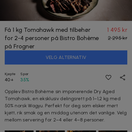
Få 1 kg Tomahawk med tilbehør
1 495 kr
for 2-4 personer på Bistro Bohème
2 295 kr
på Frogner
VELG ALTERNATIV
Kjøpte
Spar
40+
35%
Opplev Bistro Bohème sin imponerende Dry Aged
Tomahawk, en eksklusiv delingsrett på 1–1,2 kg med
50% norsk Wagyu. Perfekt for deg som elsker mørt
kjøtt, rik smak og en middag utenom det vanlige. Velg
mellom servering for 2–4 eller 4–8 personer.