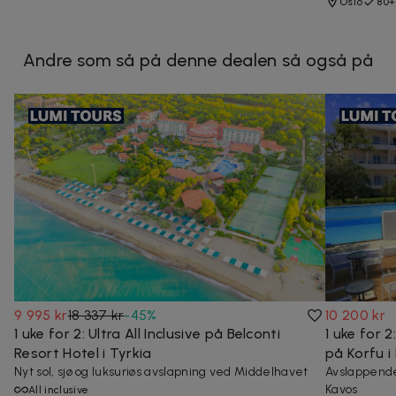
Oslo
80+
Andre som så på denne dealen så også på
9 995 kr
18 337 kr
-
45
%
10 200 kr
1 uke for 2: Ultra All Inclusive på Belconti
1 uke for 2
Resort Hotel i Tyrkia
på Korfu i 
Nyt sol, sjø og luksuriøs avslapning ved Middelhavet
Avslappende 
Kavos
All inclusive