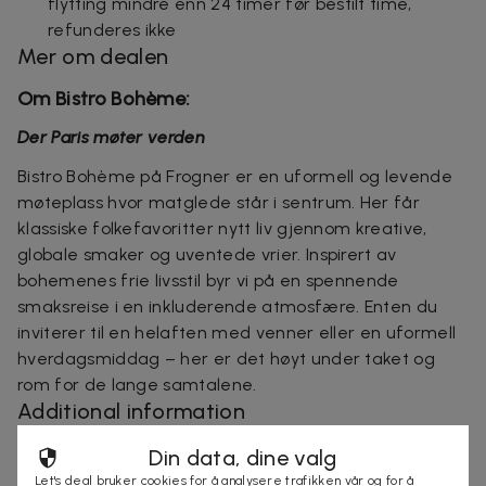
flytting mindre enn 24 timer før bestilt time,
refunderes ikke
Mer om dealen
Om Bistro Bohème:
Der Paris møter verden
Bistro Bohème på Frogner er en uformell og levende
møteplass hvor matglede står i sentrum. Her får
klassiske folkefavoritter nytt liv gjennom kreative,
globale smaker og uventede vrier. Inspirert av
bohemenes frie livsstil byr vi på en spennende
smaksreise i en inkluderende atmosfære. Enten du
inviterer til en helaften med venner eller en uformell
hverdagsmiddag – her er det høyt under taket og
rom for de lange samtalene.
Additional information
★★★★★
Din data, dine valg
Let's deal bruker cookies for å analysere trafikken vår og for å