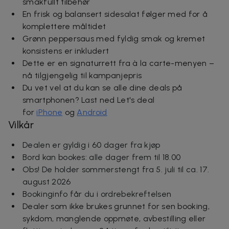
smakfullt tilbehør
En frisk og balansert sidesalat følger med for å
komplettere måltidet
Grønn peppersaus med fyldig smak og kremet
konsistens er inkludert
Dette er en signaturrett fra à la carte-menyen –
nå tilgjengelig til kampanjepris
Du vet vel at du kan se alle dine deals på
smartphonen? Last ned Let's deal
for
iPhone
og
Android
Vilkår
Dealen er gyldig i 60 dager fra kjøp
Bord kan bookes: alle dager frem til 18.00
Obs! De holder sommerstengt fra 5. juli til ca. 17.
august 2026
Bookinginfo får du i ordrebekreftelsen
Dealer som ikke brukes grunnet for sen booking,
sykdom, manglende oppmøte, avbestilling eller