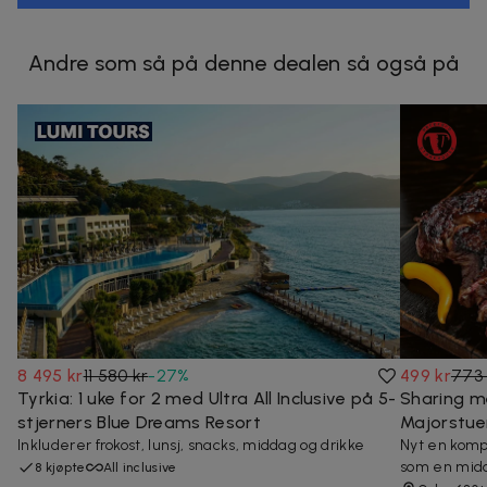
Andre som så på denne dealen så også på
8 495 kr
11 580 kr
-
27
%
499 kr
773 
Tyrkia: 1 uke for 2 med Ultra All Inclusive på 5-
Sharing m
stjerners Blue Dreams Resort
Majorstue
Inkluderer frokost, lunsj, snacks, middag og drikke
Nyt en komp
som en midd
8 kjøpte
All inclusive