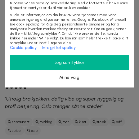
"Magisk vibes med pulserende musikk! Top service av
tilpasse vår service og markedsføring. Ved å fortsette å bruke våre
tjenester, samtykker du til vår bruk av cookies.
hyggelige folk med høy kompetanse på både mat, vin
Vi deler informasjon om din bruk av våre tjenester med våre
og cocktails! Anbefales"
annonserings- og analysepartnere, ex. Google, Facebook, Microsoft
(se cookiepolicy) for å gi deg personaliserte annonser og for å
★★★★★
analysere hvordan markedsføringen resulterer. Om du godkjenner
dette - klikk "Jeg samtykker". Om du ikke ønsker dette, kan du
klikke nei under "Mine valg". Du kan når som helst trekke tilbake ditt
"Råeste service, mat og drikke 10/10! Stemning var også
samtykke under innstillingene dine.
helt kanon. Anbefales på det sterkeste"
Cookie policy
Integritetspolicy
★★★★★
Jeg samtykker
"Jeg har savnet et sted der du får god stemning, god
musikk , drinker og en vibe . Wow. Endelig !!! Kom hit!"
Mine valg
★★★★★
"Utrolig bra kjøkken, deilig vibe og super hyggelig og
proff betjening. Oslo trenger sånne steder"
restaurant
middag
mat
kjøtt
steak
biff
spise
oslo