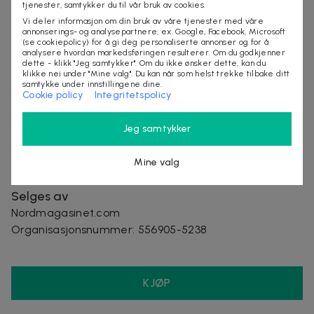
tjenester, samtykker du til vår bruk av cookies.
Opprinnelsesland: Kina
Vi deler informasjon om din bruk av våre tjenester med våre
Garanti: Standardgaranti for fabrikasjonsfeil
annonserings- og analysepartnere, ex. Google, Facebook, Microsoft
(se cookiepolicy) for å gi deg personaliserte annonser og for å
analysere hvordan markedsføringen resulterer. Om du godkjenner
Inkludert i pakken:
dette - klikk "Jeg samtykker". Om du ikke ønsker dette, kan du
klikke nei under "Mine valg". Du kan når som helst trekke tilbake ditt
1 par ørepropper i størrelse Small
samtykke under innstillingene dine.
1 par ørepropper i størrelse Medium
Cookie policy
Integritetspolicy
1 par ørepropper i størrelse Large
Jeg samtykker
Leveringstid: 2-6 arbeidsdager
Mine valg
Selges av
Nordmagasinet.com
Organisasjonsnummer
:
556905-5238
KJØP