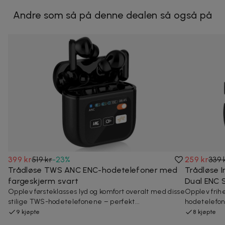
Andre som så på denne dealen så også på
399 kr
519 kr
-
23
%
259 kr
339 
Trådløse TWS ANC ENC-hodetelefoner med
Trådløse 
fargeskjerm svart
Dual ENC 
Opplev førsteklasses lyd og komfort overalt med disse
Opplev frih
stilige TWS-hodetelefonene – perfekt...
hodetelefone
9 kjøpte
8 kjøpte