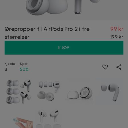
Ørepropper til AirPods Pro 2 i tre
99 kr
størrelser
199 kr
KJØP
Kjøpte
Spar
8
50%