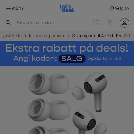
MENY
Velg by
Lyd & Bilde
In-ear ørepropper
Ørepropper til AirPods Pro 2 i tre størrelser