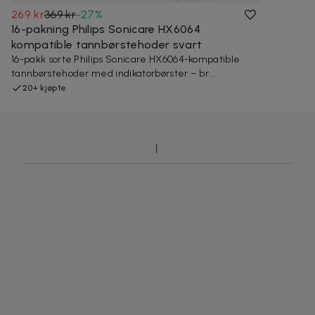
269 kr
369 kr
-
27
%
16-pakning Philips Sonicare HX6064
kompatible tannbørstehoder svart
16-pakk sorte Philips Sonicare HX6064-kompatible
tannbørstehoder med indikatorbørster – br...
20+ kjøpte