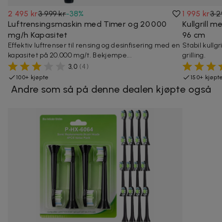
2 495 kr
3 999 kr
-
38
%
1 995 kr
3 2
Luftrensingsmaskin med Timer og 20 000
Kullgrill 
mg/h Kapasitet
96 cm
Effektiv luftrenser til rensing og desinfisering med en
Stabil kullg
kapasitet på 20.000 mg/t. Bekjempe...
grilling.
3,0
(
4
)
100+ kjøpte
150+ kjøpt
Andre som så på denne dealen kjøpte også