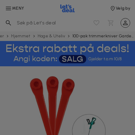
MENY
Velg by
er
Hjemmet
Hage & Uteliv
100-pak trimmerkniver Gardena 70 mm