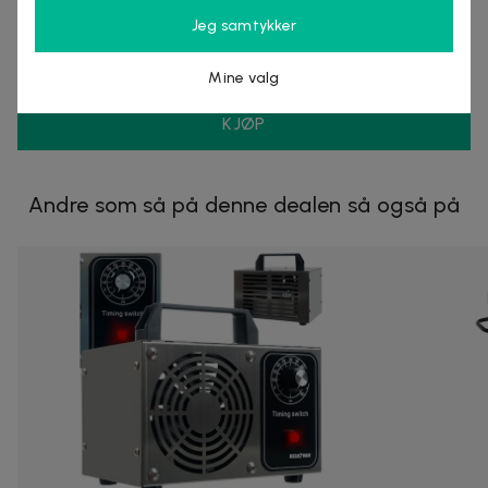
Nordmagasinet.com
Jeg samtykker
Organisasjonsnummer
:
556905-5238
Mine valg
KJØP
Andre som så på denne dealen så også på