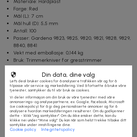
Materiale: Hardplast
Farge: Rød
Mål (L): 7 cm
Mål hull (D): 5,5 mm
Antall: 100
Passer: Gardena 9823, 9825, 9820, 9821, 9828, 9829,
8840, 8841
Vekt med emballasje: 0,144 kg
Bruk: Trimmerkniver for gresstrimmer
Opprinnelsesland: Kina
Din data, dine valg
Garanti: Standardgaranti for fabrikasjonsfeil
Let's deal bruker cookies for å analysere trafikken vår og for å
tilpasse vår service og markedsføring. Ved å fortsette å bruke våre
Inkludert i pakken:
tjenester, samtykker du til vår bruk av cookies.
100 stk trimmerkniver
Vi deler informasjon om din bruk av våre tjenester med våre
annonserings- og analysepartnere, ex. Google, Facebook, Microsoft
(se cookiepolicy) for å gi deg personaliserte annonser og for å
Leveringstid: 2-6 arbeidsdager
analysere hvordan markedsføringen resulterer. Om du godkjenner
dette - klikk "Jeg samtykker". Om du ikke ønsker dette, kan du
klikke nei under "Mine valg". Du kan når som helst trekke tilbake ditt
samtykke under innstillingene dine.
Cookie policy
Integritetspolicy
Selges av