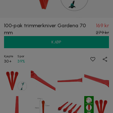
100-pak trimmerkniver Gardena 70
169 kr
mm
279 kr
KJØP
Kjøpte
Spar
30+
39%