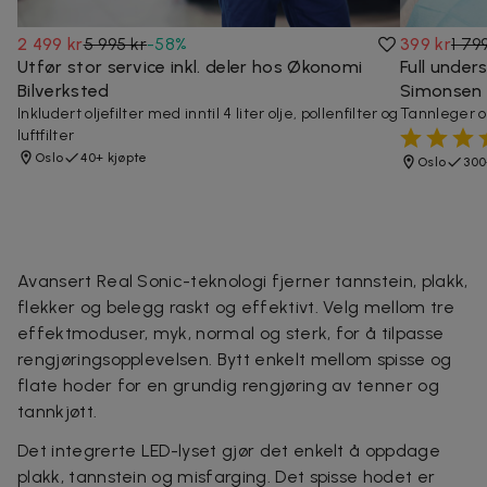
2 499 kr
5 995 kr
-
58
%
399 kr
1 79
Utfør stor service inkl. deler hos Økonomi
Full under
Bilverksted
Simonsen 
Inkludert oljefilter med inntil 4 liter olje, pollenfilter og
Tannleger o
luftfilter
Oslo
40+ kjøpte
Oslo
300
Avansert Real Sonic-teknologi fjerner tannstein, plakk,
flekker og belegg raskt og effektivt. Velg mellom tre
effektmoduser, myk, normal og sterk, for å tilpasse
rengjøringsopplevelsen. Bytt enkelt mellom spisse og
flate hoder for en grundig rengjøring av tenner og
tannkjøtt.
Det integrerte LED-lyset gjør det enkelt å oppdage
plakk, tannstein og misfarging. Det spisse hodet er