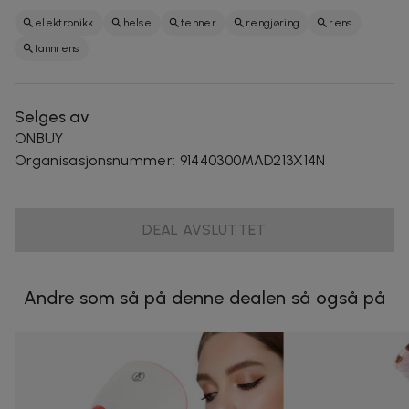
elektronikk
helse
tenner
rengjøring
rens
tannrens
Selges av
ONBUY
Organisasjonsnummer
:
91440300MAD213X14N
DEAL AVSLUTTET
Andre som så på denne dealen så også på