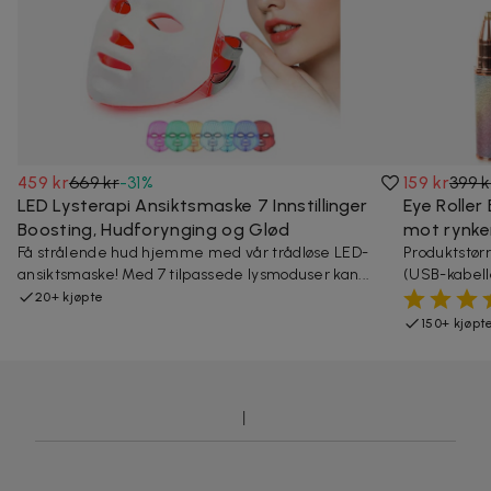
459 kr
669 kr
-
31
%
159 kr
399 k
LED Lysterapi Ansiktsmaske 7 Innstillinger
Eye Roller
Boosting, Hudforynging og Glød
mot rynke
Få strålende hud hjemme med vår trådløse LED-
Produktstørr
ansiktsmaske! Med 7 tilpassede lysmoduser kan...
(USB-kabella
20+ kjøpte
150+ kjøpt