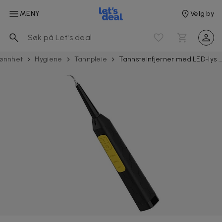
MENY
Velg by
jønnhet
Hygiene
Tannpleie
Tannsteinfjerner med LED-lys og justerbare hoder