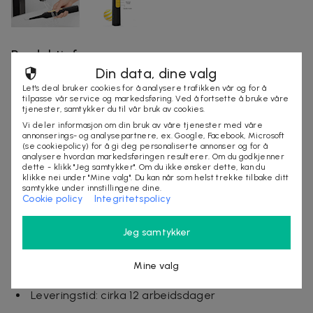
Produktinfo
Din data, dine valg
Vannmotstand: IPX6
Let's deal bruker cookies for å analysere trafikken vår og for å
Vibrasjonsfrekvens: 20 000 ganger/minutt
tilpasse vår service og markedsføring. Ved å fortsette å bruke våre
tjenester, samtykker du til vår bruk av cookies.
Driftstid: 2 timer, standby i 30 dager
Vi deler informasjon om din bruk av våre tjenester med våre
Batterikapasitet: 300 mAh
annonserings- og analysepartnere, ex. Google, Facebook, Microsoft
(se cookiepolicy) for å gi deg personaliserte annonser og for å
Driftsspenning: 3,7–4,2 V
analysere hvordan markedsføringen resulterer. Om du godkjenner
Lading: USB DC
dette - klikk "Jeg samtykker". Om du ikke ønsker dette, kan du
klikke nei under "Mine valg". Du kan når som helst trekke tilbake ditt
Mål: 22 × 2,5 × 2,5 cm
samtykke under innstillingene dine.
Cookie policy
Integritetspolicy
Pakken inneholder: 1 × tannsteinfjerner, 1 × spiss
hode, 1 × flatt hode, 1 × munnspeil, 1 × USB-kabel, 1 ×
Jeg samtykker
bruksanvisning
Vilkår
Mine valg
Frakt kommer i tillegg
Leveringstid: cirka 12 arbeidsdager