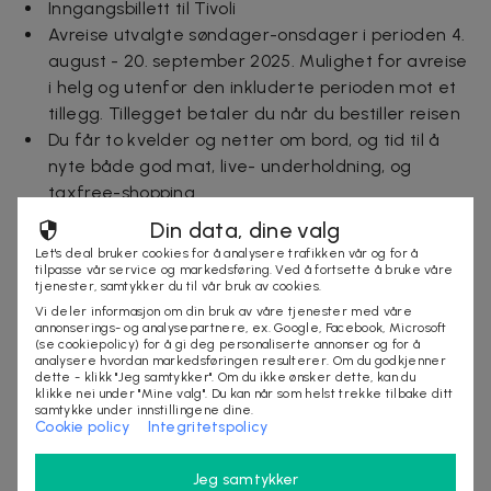
Inngangsbillett til Tivoli
Avreise utvalgte søndager-onsdager i perioden 4.
august - 20. september 2025. Mulighet for avreise
i helg og utenfor den inkluderte perioden mot et
tillegg. Tillegget betaler du når du bestiller reisen
Du får to kvelder og netter om bord, og tid til å
nyte både god mat, live- underholdning, og
taxfree-shopping
6, 5 timer i København
Din data, dine valg
Vilkår
Let's deal bruker cookies for å analysere trafikken vår og for å
tilpasse vår service og markedsføring. Ved å fortsette å bruke våre
tjenester, samtykker du til vår bruk av cookies.
Dealen må innløses senest 31. august 2025
Vi deler informasjon om din bruk av våre tjenester med våre
Dealen gjelder ved avreise utvalgte søndager-
annonserings- og analysepartnere, ex. Google, Facebook, Microsoft
onsdager i perioden 4. august - 20. september
(se cookiepolicy) for å gi deg personaliserte annonser og for å
analysere hvordan markedsføringen resulterer. Om du godkjenner
2025. Forbehold for utsolgte datoer
dette - klikk "Jeg samtykker". Om du ikke ønsker dette, kan du
Mulighet for avreise helg (torsdag, fredag og
klikke nei under "Mine valg". Du kan når som helst trekke tilbake ditt
samtykke under innstillingene dine.
lørdag) og utenfor den inkluderte perioden, samt
Cookie policy
Integritetspolicy
oppgradering av lugartype mot et tillegg. Se
tilgjengelige datoer og oppgraderingsprisen når
Jeg samtykker