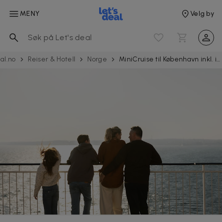
MENY
Velg by
al.no
Reiser & Hotell
Norge
MiniCruise til København inkl. inngangsbilletter til Tivoli