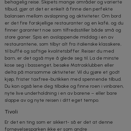
behagelig reise. Skipets mange områder og varierte
tilbud, gjør at det er enkelt å finne den perfekte
balansen mellom avslapning og aktiviteter. Om bord
er det fire forskjellige restauranter og en kafé, og du
finner garantert noe som tilfredsstiller både små og
store ganer. Spis en avslappende middag i en av
restaurantene, som tilbyr alt fra italienske klassikere,
til buffé og saftige kvalitetsbiffer. Reiser du med
barn, er det også mye å glede seg til. La de minste
kose seg i bassenget, besøke Matrosklubben eller
delta på morsomme aktiviteter. Vil du gjøre et godt
kjøp, frister taxfree-butikken med spennende tilbud.
Du kan også lene deg tilbake og finne roen i vinbaren,
nyte live underholdning i en av barene – eller bare
slappe av og nyte reisen i ditt eget tempo.
Tivoli
Er det en ting som er sikkert- så er det at denne
fornøyelsesparken ikke er som andre