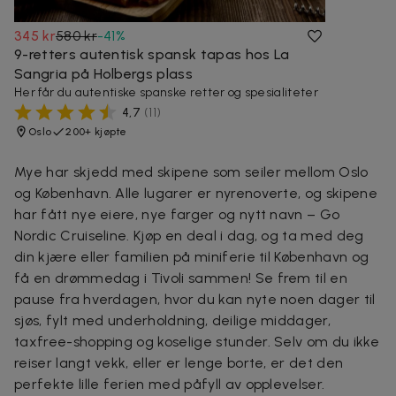
345 kr
580 kr
-
41
%
9-retters autentisk spansk tapas hos La
Sangria på Holbergs plass
Her får du autentiske spanske retter og spesialiteter
4,7
(
11
)
Oslo
200+ kjøpte
Mye har skjedd med skipene som seiler mellom Oslo
og København. Alle lugarer er nyrenoverte, og skipene
har fått nye eiere, nye farger og nytt navn – Go
Nordic Cruiseline. Kjøp en deal i dag, og ta med deg
din kjære eller familien på miniferie til København og
få en drømmedag i Tivoli sammen! Se frem til en
pause fra hverdagen, hvor du kan nyte noen dager til
sjøs, fylt med underholdning, deilige middager,
taxfree-shopping og koselige stunder. Selv om du ikke
reiser langt vekk, eller er lenge borte, er det den
perfekte lille ferien med påfyll av opplevelser.