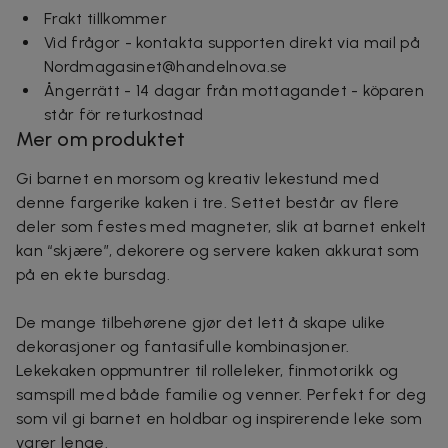
Frakt tillkommer
Vid frågor - kontakta supporten direkt via mail på
Nordmagasinet@handelnova.se
Ångerrätt - 14 dagar från mottagandet - köparen
står för returkostnad
Mer om produktet
Gi barnet en morsom og kreativ lekestund med
denne fargerike kaken i tre. Settet består av flere
deler som festes med magneter, slik at barnet enkelt
kan “skjære”, dekorere og servere kaken akkurat som
på en ekte bursdag.
De mange tilbehørene gjør det lett å skape ulike
dekorasjoner og fantasifulle kombinasjoner.
Lekekaken oppmuntrer til rolleleker, finmotorikk og
samspill med både familie og venner. Perfekt for deg
som vil gi barnet en holdbar og inspirerende leke som
varer lenge.