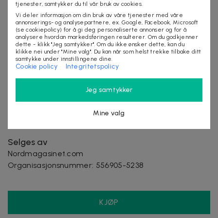
4 stk godteribiter
tjenester, samtykker du til vår bruk av cookies.
6 stk dekorasjoner
Vi deler informasjon om din bruk av våre tjenester med våre
annonserings- og analysepartnere, ex. Google, Facebook, Microsoft
1 stk brett
(se cookiepolicy) for å gi deg personaliserte annonser og for å
2 stk tallerkener
analysere hvordan markedsføringen resulterer. Om du godkjenner
dette - klikk "Jeg samtykker". Om du ikke ønsker dette, kan du
1 stk skje
klikke nei under "Mine valg". Du kan når som helst trekke tilbake ditt
1 stk kniv
samtykke under innstillingene dine.
Cookie policy
Integritetspolicy
1 stk stekespade
1 stk fat
Jeg samtykker
Leveringstid: 2-6 arbeidsdager
Mine valg
Selges av
Nordmagasinet.com
Organisasjonsnummer
:
556905-5238
KJØP