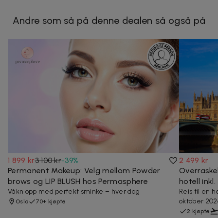
Andre som så på denne dealen så også på
1 899 kr
3 100 kr
-
39
%
2 499 kr
Permanent Makeup: Velg mellom Powder
Overraske
brows og LIP BLUSH hos Permasphere
hotell inkl.
Våkn opp med perfekt sminke – hver dag
Reis til en 
oktober 202
Oslo
70+ kjøpte
2 kjøpte