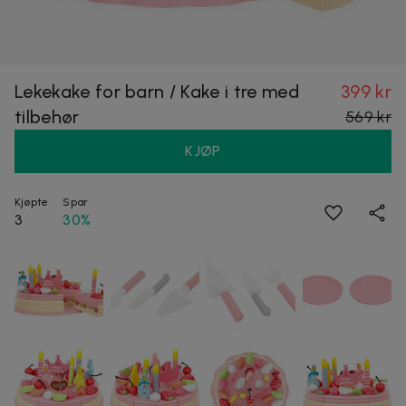
Lekekake for barn / Kake i tre med
399 kr
tilbehør
569 kr
KJØP
Kjøpte
Spar
3
30%