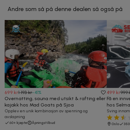
Andre som så på denne dealen så også på
699 kr
1 193 kr
-
41
%
499 kr
999 
Overnatting, sauna med utsikt & rafting eller
Få en innv
kajakk hos Mad Goats på Sjoa
hos Selma 
Opplev en unik kombinasjon av spenning og
Sving innom 
avslapning
60+ kjøpte
Åpningstilbud
Oslo
350