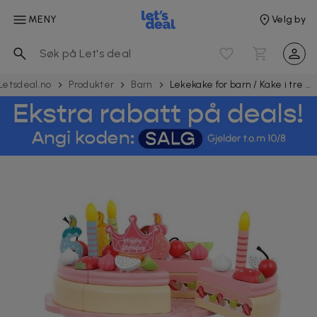
MENY
Velg by
Letsdeal.no
Produkter
Barn
Lekekake for barn / Kake i tre med tilbehør