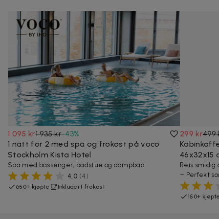
1 095 kr
1 935 kr
-
43
%
299 kr
499 
1 natt for 2 med spa og frokost på voco
Kabinkoff
Stockholm Kista Hotel
46x32x15 
Spa med bassenger, badstue og dampbad
Reis smidig
– Perfekt so
4,0
(
4
)
650+ kjøpte
Inkludert frokost
150+ kjøpt