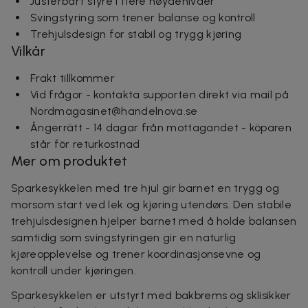
Justerbart styre i flere høydenivåer
Svingstyring som trener balanse og kontroll
Trehjulsdesign for stabil og trygg kjøring
Vilkår
Frakt tillkommer
Vid frågor - kontakta supporten direkt via mail på
Nordmagasinet@handelnova.se
Ångerrätt - 14 dagar från mottagandet - köparen
står för returkostnad
Mer om produktet
Sparkesykkelen med tre hjul gir barnet en trygg og
morsom start ved lek og kjøring utendørs. Den stabile
trehjulsdesignen hjelper barnet med å holde balansen
samtidig som svingstyringen gir en naturlig
kjøreopplevelse og trener koordinasjonsevne og
kontroll under kjøringen.
Sparkesykkelen er utstyrt med bakbrems og sklisikker