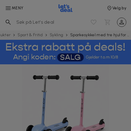
MENY
Velg by
dukter
Sport & Fritid
Sykling
Sparkesykkel med tre hjul for barn