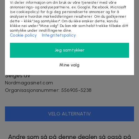
Vi deler informasjon om din bruk av våre tjenester med våre
CE-merking: Ja
annonserings- og analysepartnere, ex. Google, Facebook, Microsoft
Opprinnelsesland: Kina
(se cookiepolicy) for å gi deg personaliserte annonser og for å
analysere hvordan markedsføringen resulterer. Om du godkjenner
Garanti: Standardgaranti for fabrikasjonsfeil
dette - klikk "Jeg samtykker". Om du ikke ønsker dette, kan du
klikke nei under "Mine valg". Du kan når som helst trekke tilbake ditt
Inkludert i pakken:
samtykke under innstillingene dine.
Cookie policy
Integritetspolicy
1 stk sparkesykkel
Jeg samtykker
Leveringstid: 2–6 arbeidsdager
Mine valg
Selges av
Nordmagasinet.com
Organisasjonsnummer
:
556905-5238
VELG ALTERNATIV
Andre som så på denne dealen så også på