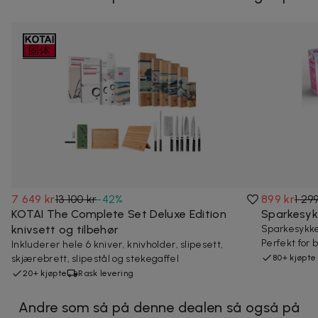
7 649 kr
13 100 kr
-
42
%
899 kr
1 29
KOTAI The Complete Set Deluxe Edition
Sparkesyk
knivsett og tilbehør
Sparkesykke
Perfekt for b
Inkluderer hele 6 kniver, knivholder, slipesett,
skjærebrett, slipestål og stekegaffel
80+ kjøpte
20+ kjøpte
Rask levering
Andre som så på denne dealen så også på