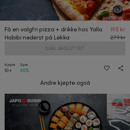
Få en valgfri pizza + drikke hos Yalla
195 kr
Habibi nederst på Løkka
279 kr
DEAL AVSLUTTET
Kjøpte
Spar
10+
30%
Andre kjøpte også