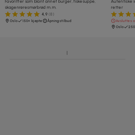
Favoritter som blant annet burger, fiskesuppe,
Autentiske 
skagenrøresmørbrød m.m.
retter
4,9
(
8
)
Oslo
150+ kjøpte
Åpningstilbud
Avsluttes 
Oslo
250