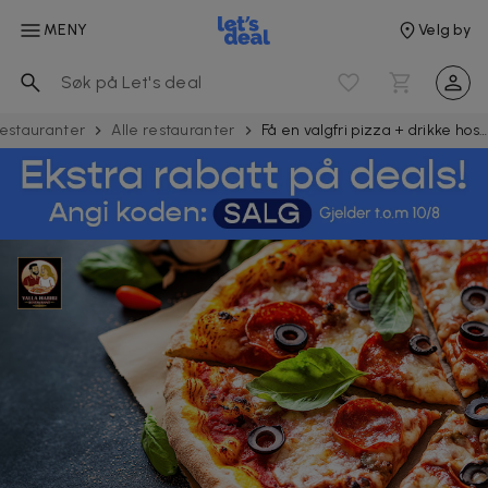
MENY
Velg by
estauranter
Alle restauranter
Få en valgfri pizza + drikke hos Yalla Habibi nederst på Løkka