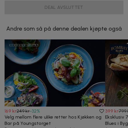
DEAL AVSLUTTET
Andre som så på denne dealen kjøpte også
169 kr
249 kr
-
32
%
399 kr
799 
Velg mellom flere ulike retter hos Kjøkken og
Eksklusiv
Bar på Youngstorget
Blues i By