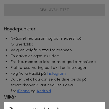
DEAL AVSLUTTET
Høydepunkter
Nyåpnet restaurant og bar nederst på
Grünerløkka
Velg en valgfri pizza fra menyen
En drikke er også inkludert
Freshe, moderne lokaler med god atmosfære
Flott uteservering perfekt for fine dager
Følg Yalla Habibi på
Instagram
Du vet vel at du kan se alle dine deals på
smartphonen? Last ned Let's deal
for
iPhone
og
Android
Vilkår
Dealen er gyldig i 30 dager fra kjøp