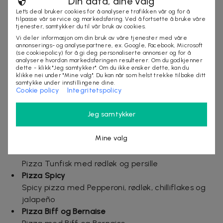
Din data, dine valg
Bookinginfo får du i ordrebekreftelsen
Let's deal bruker cookies for å analysere trafikken vår og for å
Dealer som ikke brukes grunnet for sen booking,
tilpasse vår service og markedsføring. Ved å fortsette å bruke våre
tjenester, samtykker du til vår bruk av cookies.
sykdom, manglende oppmøte, avbestilling eller
Vi deler informasjon om din bruk av våre tjenester med våre
flytting mindre enn 24 timer før bestilt time,
annonserings- og analysepartnere, ex. Google, Facebook, Microsoft
(se cookiepolicy) for å gi deg personaliserte annonser og for å
refunderes ikke
analysere hvordan markedsføringen resulterer. Om du godkjenner
Mer om dealen
dette - klikk "Jeg samtykker". Om du ikke ønsker dette, kan du
klikke nei under "Mine valg". Du kan når som helst trekke tilbake ditt
samtykke under innstillingene dine.
PIZZAMENY
Cookie policy
Integritetspolicy
Pizza Kylling
Jeg samtykker
Kyllingpizza med tomat
Pizza Grønnsaker
Mine valg
Grønnsakspizza
Pizza Tunfisk
Pizza Tunfisk med rødløk og persille
Pizza Spicy
Spicy pizza med Pepperoni, rødløk, chilliflakes og
jalapeño
Pizza Biff og Bernaise