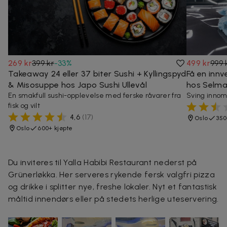
269 kr
399 kr
-
33
%
499 kr
999 
Takeaway 24 eller 37 biter Sushi + Kyllingspyd
Få en innv
& Misosuppe hos Japo Sushi Ullevål
hos Selma 
En smakfull sushi-opplevelse med ferske råvarer fra
Sving innom 
fisk og vilt
4,6
(
17
)
Oslo
350
Oslo
600+ kjøpte
Du inviteres til Yalla Habibi Restaurant nederst på
Grünerløkka. Her serveres rykende fersk valgfri pizza
og drikke i splitter nye, freshe lokaler. Nyt et fantastisk
måltid innendørs eller på stedets herlige uteservering.