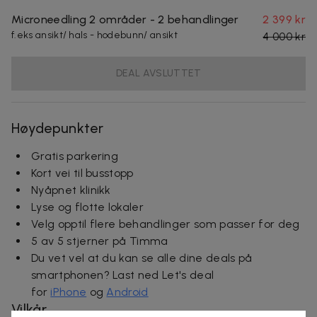
Microneedling 2 områder - 2 behandlinger
2 399 kr
f.eks ansikt/ hals - hodebunn/ ansikt
4 000 kr
DEAL AVSLUTTET
Høydepunkter
Gratis parkering
Kort vei til busstopp
Nyåpnet klinikk
Lyse og flotte lokaler
Velg opptil flere behandlinger som passer for deg
5 av 5 stjerner på Timma
Du vet vel at du kan se alle dine deals på
smartphonen? Last ned Let's deal
for
iPhone
og
Android
Vilkår