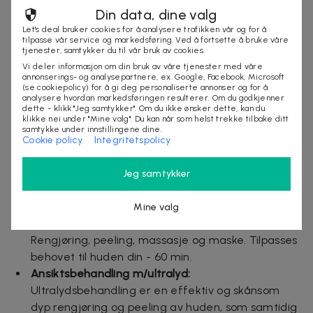
Din data, dine valg
Dealen er gyldig i 90 dager fra kjøp
Let's deal bruker cookies for å analysere trafikken vår og for å
Bookinginfo får du i ordrebekreftelsen
tilpasse vår service og markedsføring. Ved å fortsette å bruke våre
tjenester, samtykker du til vår bruk av cookies.
Dealer som ikke brukes grunnet for sen booking,
Vi deler informasjon om din bruk av våre tjenester med våre
sykdom, manglende oppmøte, avbestilling eller
annonserings- og analysepartnere, ex. Google, Facebook, Microsoft
flytting mindre enn 24 timer før bestilt time,
(se cookiepolicy) for å gi deg personaliserte annonser og for å
analysere hvordan markedsføringen resulterer. Om du godkjenner
refunderes ikke
dette - klikk "Jeg samtykker". Om du ikke ønsker dette, kan du
Mer om dealen
klikke nei under "Mine valg". Du kan når som helst trekke tilbake ditt
samtykke under innstillingene dine.
Cookie policy
Integritetspolicy
Behandlinger
Dyprens:
Jeg samtykker
Dypt rengjørende ansiktsbehandling av huden,
som gjøres for hånd for å få huden ren.
Mine valg
Ansiktsbehandling:
Rengjøring, peeling, massasje og maske. Tilpasses
behovet til huden din - 60 min.
Ansiktsbehandling m/ultralyd:
Ultralydsbehandling er en effektiv og skånsom
dyp rengjøring og peeling av huden, som samtidig