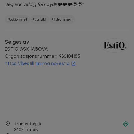
"Jeg var veldig fornøyd!!❤️❤️❤️😍😍"
skjønnhet
ansikt
drammen
Selges av
ESTIQ ASKHABOVA
Organisasjonsnummer
:
936104185
https://bestill.timma.no/estiq
Tranby Torg 6
3408
Tranby