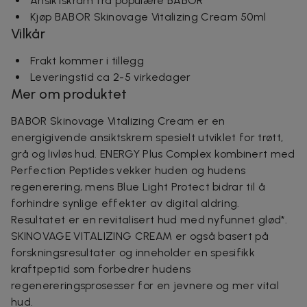
Ansiktskräm fra populære BABOR
Kjøp BABOR Skinovage Vitalizing Cream 50ml
Vilkår
Frakt kommer i tillegg
Leveringstid ca 2-5 virkedager
Mer om produktet
BABOR Skinovage Vitalizing Cream er en
energigivende ansiktskrem spesielt utviklet for trøtt,
grå og livløs hud. ENERGY Plus Complex kombinert med
Perfection Peptides vekker huden og hudens
regenerering, mens Blue Light Protect bidrar til å
forhindre synlige effekter av digital aldring.
Resultatet er en revitalisert hud med nyfunnet glød*.
SKINOVAGE VITALIZING CREAM er også basert på
forskningsresultater og inneholder en spesifikk
kraftpeptid som forbedrer hudens
regenereringsprosesser for en jevnere og mer vital
hud.