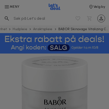
MENY
Velg by
nhet
Hudpleie
Ansiktspleie
BABOR Skinovage Vitalizing Cream 50ml