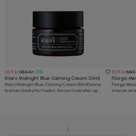
309 kr
355 kr
-
13
%
509 kr
660 
Klairs Midnight Blue Calming Cream 30ml
Filorga M
Klairs Midnight Blue Calming Cream 30mlDenne
Filorga Mes
kremen beskytter huden, fornyer hudceller og ...
intensiv ans