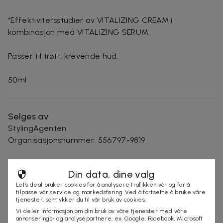
*Effektivitetsstudier av VITALIZING CREAM i
kombinasjon med VITALIZING SERUM.
Passer til trøtt, krevende hud.
50ml
Selges av
StylingAgenten
Organisasjonsnummer
:
556797-9819
Din data, dine valg
KJØP
Let's deal bruker cookies for å analysere trafikken vår og for å
tilpasse vår service og markedsføring. Ved å fortsette å bruke våre
tjenester, samtykker du til vår bruk av cookies.
Vi deler informasjon om din bruk av våre tjenester med våre
Andre som så på denne dealen så også på
annonserings- og analysepartnere, ex. Google, Facebook, Microsoft