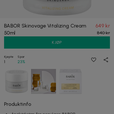
BABOR Skinovage Vitalizing Cream
649 kr
50ml
840 kr
KJØP
Kjøpte
Spar
1
23%
Produktinfo