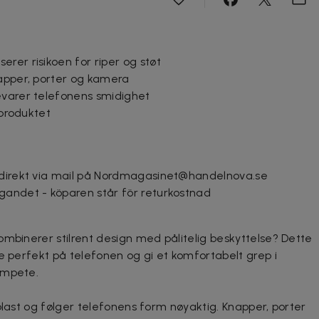
rer risikoen for riper og støt
napper, porter og kamera
evarer telefonens smidighet
 produktet
 direkt via mail på Nordmagasinet@handelnova.se
gandet - köparen står för returkostnad
ombinerer stilrent design med pålitelig beskyttelse? Dette
e perfekt på telefonen og gi et komfortabelt grep i
umpete.
plast og følger telefonens form nøyaktig. Knapper, porter