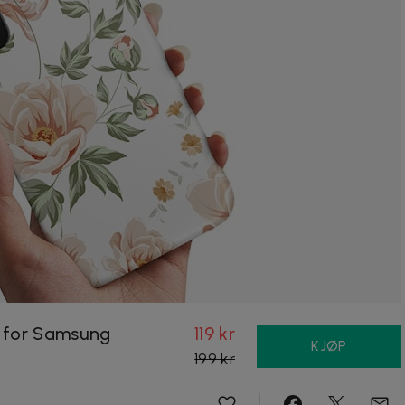
 for Samsung
119 kr
KJØP
199 kr