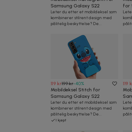
Samsung Galaxy S22
for
Leter du etter et mobildeksel som
Lete
kombinerer stilrent design med
komb
pålitelig beskyttelse? De...
påli
119 kr
199 kr
-
40
%
119 
Mobildeksel Stitch for
Mob
Samsung Galaxy S22
Sam
Leter du etter et mobildeksel som
Lete
kombinerer stilrent design med
komb
pålitelig beskyttelse? De...
påli
1 kjøpt