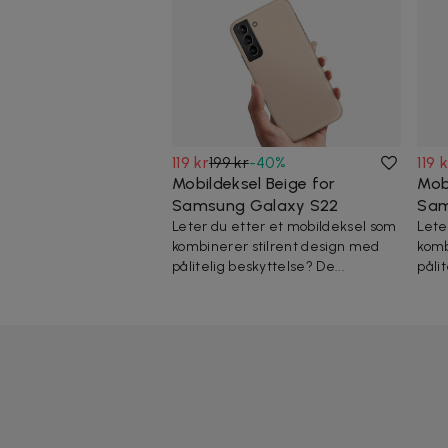
119 kr
199 kr
-
40
%
119 
Mobildeksel Beige for
Mob
Samsung Galaxy S22
Sam
Leter du etter et mobildeksel som
Lete
kombinerer stilrent design med
komb
pålitelig beskyttelse? De...
påli