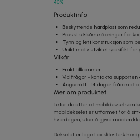
40%
Produktinfo
Beskyttende hardplast som reduse
Presist utskårne åpninger for k
Tynn og lett konstruksjon som b
Unikt motiv utviklet spesifikt for
Vilkår
Frakt tillkommer
Vid frågor - kontakta supporten
Ångerrätt - 14 dagar från motta
Mer om produktet
Leter du etter et mobildeksel som k
mobildekselet er utformet for å sitt
hverdagen, uten å gjøre mobilen kl
Dekselet er laget av slitesterk hard