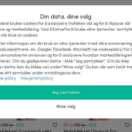
Din data, dine valg
8
 deal bruker cookies for å analysere trafikken vår og for å tilpasse vår
ice og markedsføring. Ved å fortsette å bruke våre tjenester, samtyk
l vår bruk av cookies.
KJØP
eler informasjon om din bruk av våre tjenester med våre annonsering
alysepartnere, ex. Google, Facebook, Microsoft (se cookiepolicy) for å
personaliserte annonser og for å analysere hvordan markedsføringe
lterer. Om du godkjenner dette - klikk "Jeg samtykker". Om du ikke
Lignende deals
er dette, kan du klikke nei under "Mine valg". Du kan når som helst tr
ake ditt samtykke under innstillingene dine.
ie policy
Integritetspolicy
Jeg samtykker
Mine valg
kr
199 kr
-
40
%
119 kr
199 kr
-
40
%
ildeksel Sommerfugler
Mobildeksel Oransje for