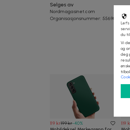
Selges av
Nordmagasinet.com
Organisasjonsnummer
:
556905-523
Let's
serv
du ti
Vi d
og an
deg 
resu
ønsk
tilb
Cook
119 kr
199 kr
-
40
%
119 
Mobildeksel Mørkegrønn for
Mob