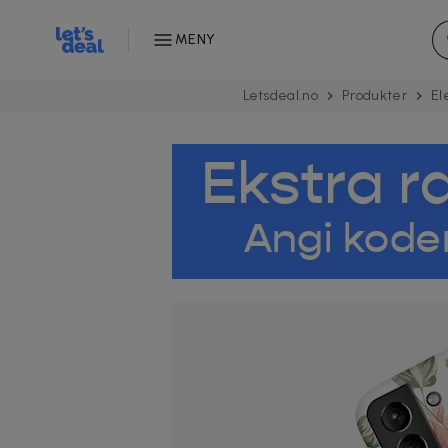
MENY
Letsdeal.no
Produkter
El