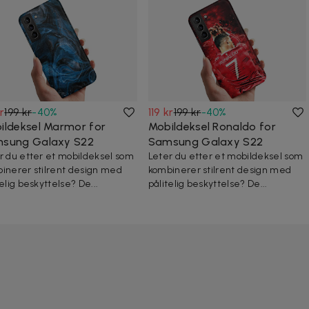
kr
199 kr
-
40
%
119 kr
199 kr
-
40
%
ildeksel Marmor for
Mobildeksel Ronaldo for
sung Galaxy S22
Samsung Galaxy S22
r du etter et mobildeksel som
Leter du etter et mobildeksel som
inerer stilrent design med
kombinerer stilrent design med
telig beskyttelse? De...
pålitelig beskyttelse? De...