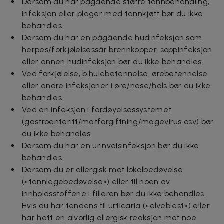
Dersom du har pågående større tannbehandling,
infeksjon eller plager med tannkjøtt bør du ikke
behandles.
Dersom du har en pågående hudinfeksjon som
herpes/forkjølelsessår brennkopper, soppinfeksjon
eller annen hudinfeksjon bør du ikke behandles.
Ved forkjølelse, bihulebetennelse, ørebetennelse
eller andre infeksjoner i øre/nese/hals bør du ikke
behandles.
Ved en infeksjon i fordøyelsessystemet
(gastroenteritt/matforgiftning/magevirus osv) bør
du ikke behandles.
Dersom du har en urinveisinfeksjon bør du ikke
behandles.
Dersom du er allergisk mot lokalbedøvelse
(«tannlegebedøvelse») eller til noen av
innholdsstoffene i filleren bør du ikke behandles.
Hvis du har tendens til urticaria («elveblest») eller
har hatt en alvorlig allergisk reaksjon mot noe