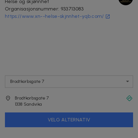
Helse og skjønnhet
Organisasjonsnummer
:
933713083
https://www.xn--helse-skjnnhet-yqb.com/
Brodtkorbsgate 7
Brodtkorbsgate 7
1338
Sandvika
VELG ALTERNATIV