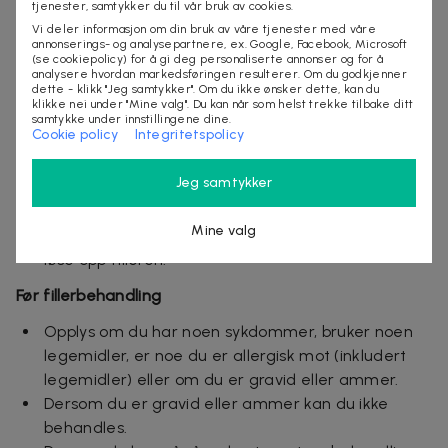
tjenester, samtykker du til vår bruk av cookies.
annen måte reagerer på produktet. Det kan være
Vi deler informasjon om din bruk av våre tjenester med våre
en slags allergisk reaksjon, en innkapsling av
annonserings- og analysepartnere, ex. Google, Facebook, Microsoft
(se cookiepolicy) for å gi deg personaliserte annonser og for å
produktet og/eller en type infeksjon som kalles
analysere hvordan markedsføringen resulterer. Om du godkjenner
biofilm. Dersom du opplever at du får
dette - klikk "Jeg samtykker". Om du ikke ønsker dette, kan du
klikke nei under "Mine valg". Du kan når som helst trekke tilbake ditt
kuler/hevelse eller andre plager uker eller
samtykke under innstillingene dine.
Cookie policy
Integritetspolicy
måneder etter behandlingen bør du kontakte din
behandler.
Jeg samtykker
I enkelte tilfeller kan filleren migrere (vandre).
Altså at den uker eller måneder etter behandling
Mine valg
flytter på seg. Da kan det også være aktuelt å
løse opp filleren.
Før fillerbehandling
Opplys om du har noen sykdommer, bruker noen
legemidler, er noe du er allergisk mot (inkludert
legemidler) eller om du er gravid eller ammer.
Dersom du er gravid eller ammer kan du ikke
behandles.