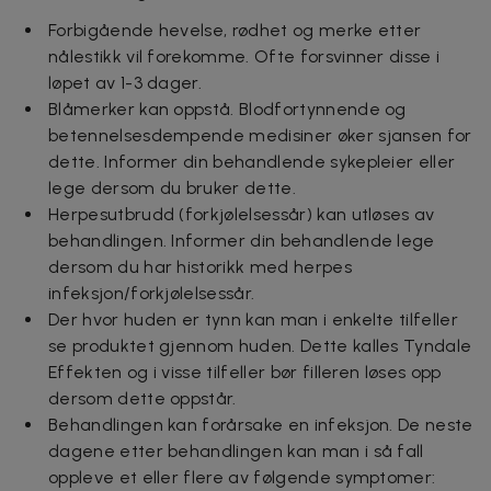
Forbigående hevelse, rødhet og merke etter
nålestikk vil forekomme. Ofte forsvinner disse i
løpet av 1-3 dager.
Blåmerker kan oppstå. Blodfortynnende og
betennelsesdempende medisiner øker sjansen for
dette. Informer din behandlende sykepleier eller
lege dersom du bruker dette.
Herpesutbrudd (forkjølelsessår) kan utløses av
behandlingen. Informer din behandlende lege
dersom du har historikk med herpes
infeksjon/forkjølelsessår.
Der hvor huden er tynn kan man i enkelte tilfeller
se produktet gjennom huden. Dette kalles Tyndale
Effekten og i visse tilfeller bør filleren løses opp
dersom dette oppstår.
Behandlingen kan forårsake en infeksjon. De neste
dagene etter behandlingen kan man i så fall
oppleve et eller flere av følgende symptomer: