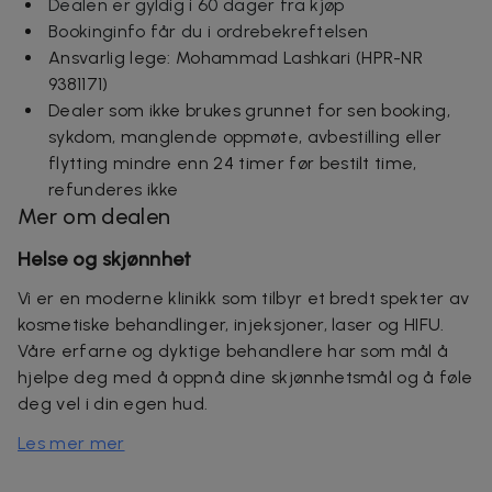
Dealen er gyldig i 60 dager fra kjøp
Bookinginfo får du i ordrebekreftelsen
Ansvarlig lege: Mohammad Lashkari (HPR-NR
9381171)
Dealer som ikke brukes grunnet for sen booking,
sykdom, manglende oppmøte, avbestilling eller
flytting mindre enn 24 timer før bestilt time,
refunderes ikke
Mer om dealen
Helse og skjønnhet
Vi er en moderne klinikk som tilbyr et bredt spekter av
kosmetiske behandlinger, injeksjoner, laser og HIFU.
Våre erfarne og dyktige behandlere har som mål å
hjelpe deg med å oppnå dine skjønnhetsmål og å føle
deg vel i din egen hud.
Les mer mer