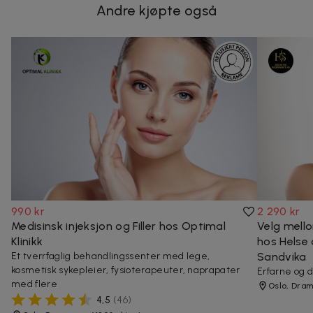
Andre kjøpte også
990 kr
2 290 kr
Medisinsk injeksjon og Filler hos Optimal
Velg mello
Klinikk
hos Helse
Et tverrfaglig behandlingssenter med lege,
Sandvika
kosmetisk sykepleier, fysioterapeuter, naprapater
Erfarne og 
med flere
Oslo, Dra
4,5
(
46
)