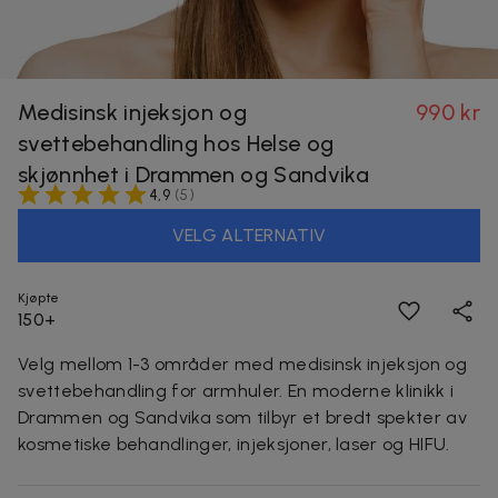
Medisinsk injeksjon og
990 kr
svettebehandling hos Helse og
skjønnhet i Drammen og Sandvika
4,9
(
5
)
VELG ALTERNATIV
Kjøpte
150+
Velg mellom 1-3 områder med medisinsk injeksjon
og
svettebehandling for armhuler
. En moderne klinikk i
Drammen og Sandvika som tilbyr et bredt spekter av
kosmetiske behandlinger, injeksjoner, laser og HIFU.