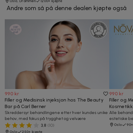
Oslo, Drammen
1200+ kjøpte
Andre som så på denne dealen kjøpte også
990 kr
990 kr
Filler og Medisinsk injeksjon hos The Beauty
Filler og 
Bar på Carl Berner
Kosmetikk
Skreddersyr behandlingene etter hver kundes unike
Alle behandl
behov, med fokus på trygghet og velvære
estetiske b
Oslo
90+
3,8
(
10
)
Oslo
250+ kjøpte