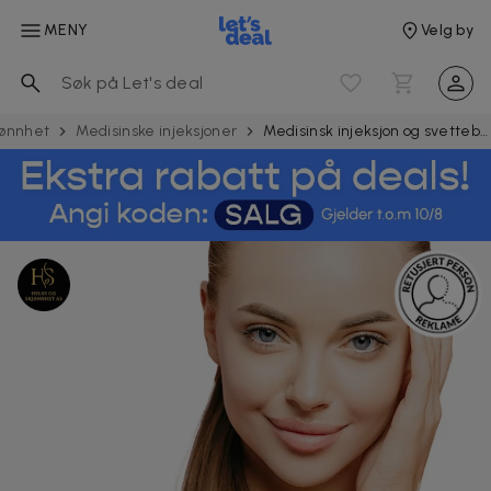
MENY
Velg by
jønnhet
Medisinske injeksjoner
Medisinsk injeksjon og svettebehandling hos Helse og skjønnhet i Drammen og Sandvika