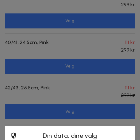
299 kr
Velg
40/41, 24.5cm, Pink
111 kr
299 kr
Velg
42/43, 25.5cm, Pink
111 kr
299 kr
Velg
Din data, dine valg
Produktinfo