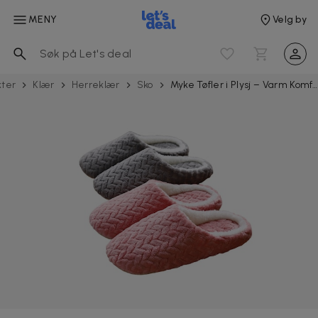
MENY
Velg by
kter
Klær
Herreklær
Sko
Myke Tøfler i Plysj – Varm Komfort til Hjemmet