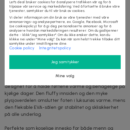
Let's deal bruker cookies for å analysere trafikken vår og for å
tilpasse vår service og markedsføring. Ved å fortsette å bruke våre
Ekstra mykt plysjmateriale med varm fôring
tjenester, samtykker du til vår bruk av cookies.
Sklisikker og fleksibel EVA-såle
Vi deler informasjon om din bruk av våre tjenester med våre
Lett og behagelig design for daglig bruk
annonserings- og analysepartnere, ex. Google, Facebook, Microsoft
(se cookiepolicy) for å gi deg personaliserte annonser og for å
Unisex-modell – passer både menn og kvinner
analysere hvordan markedsføringen resulterer. Om du godkjenner
Vilkår
dette - klikk "Jeg samtykker". Om du ikke ønsker dette, kan du
klikke nei under "Mine valg". Du kan når som helst trekke tilbake ditt
samtykke under innstillingene dine.
Leveringstid: 4-10 arbeidsdager
Cookie policy
Integritetspolicy
Mer om produktet
Jeg samtykker
Varmfôrede, myke tøfler i plysj for både damer og
herrer. Sklisikker såle – perfekt for kalde dager.
Mine valg
Gå inn i ren komfort med våre Myke Tøfler i Plysj,
designet for å holde føttene varme og behagelige på
kjølige dager. Den fluffy innsiden og den myke
plysjoverdelen omslutter foten i luksuriøs varme, mens
den fleksible EVA-sålen gir stabilitet og sklisikkerhet
på alle underlag.
Perfekte som koselige innesko for både menn og