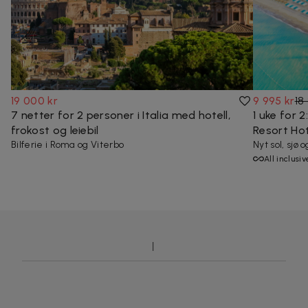
19 000 kr
9 995 kr
18
7 netter for 2 personer i Italia med hotell,
1 uke for 2
frokost og leiebil
Resort Hot
Bilferie i Roma og Viterbo
Nyt sol, sjø
All inclusiv