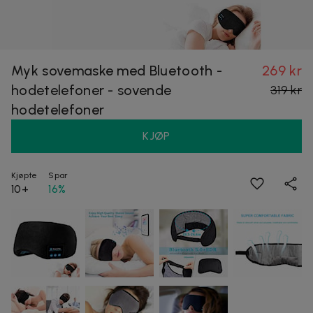
Myk sovemaske med Bluetooth -
269 kr
hodetelefoner - sovende
319 kr
hodetelefoner
KJØP
Kjøpte
Spar
10+
16%