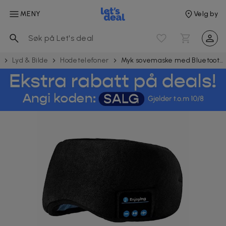
MENY
Velg by
Lyd & Bilde
Hode­telefoner
Myk sovemaske med Bluetooth -hodetelefoner - sovende hodetelefoner