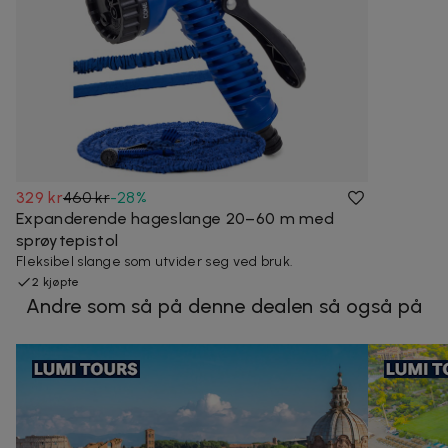
329 kr
460 kr
-
28
%
Expanderende hageslange 20–60 m med
sprøytepistol
Fleksibel slange som utvider seg ved bruk.
2 kjøpte
Andre som så på denne dealen så også på