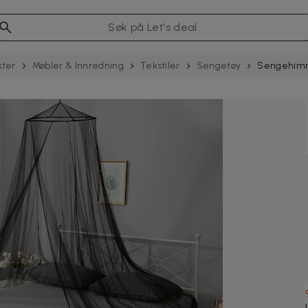
kter
Møbler & Innredning
Tekstiler
Sengetøy
Sengehimm