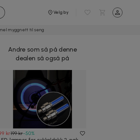
Velg by
el myggnett til seng
Andre som så på denne
dealen så også på
99 kr
199 kr
-
50
%
LED-lamper for sykkeldekk 2-pak