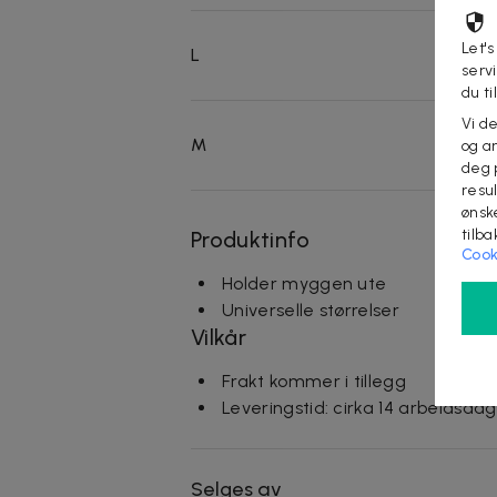
Let's
L
serv
du ti
Vi d
M
og an
deg 
resu
ønsk
tilb
Produktinfo
Cook
Holder myggen ute
Universelle størrelser
Vilkår
Frakt kommer i tillegg
Leveringstid: cirka 14 arbeidsda
Selges av