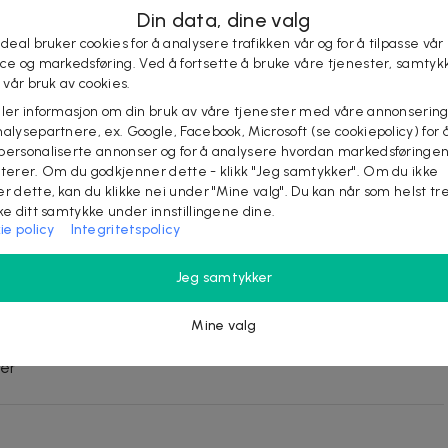
Din data, dine valg
299 kr
 deal bruker cookies for å analysere trafikken vår og for å tilpasse vår
Velg
599 kr
ice og markedsføring. Ved å fortsette å bruke våre tjenester, samtyk
l vår bruk av cookies.
eler informasjon om din bruk av våre tjenester med våre annonsering
289 kr
Velg
alysepartnere, ex. Google, Facebook, Microsoft (se cookiepolicy) for å
579 kr
personaliserte annonser og for å analysere hvordan markedsføringe
lterer. Om du godkjenner dette - klikk "Jeg samtykker". Om du ikke
er dette, kan du klikke nei under "Mine valg". Du kan når som helst tr
ake ditt samtykke under innstillingene dine.
ie policy
Integritetspolicy
Jeg samtykker
Mine valg
ger