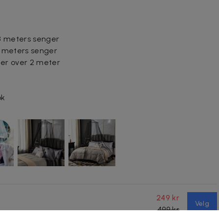
1,8 meters senger
-2 meters senger
nger over 2 meter
ok
249 kr
Velg
499 kr