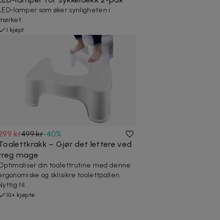
LED-lamper som øker synligheten i
mørket.
1 kjøpt
299 kr
499 kr
-
40
%
Toalettkrakk – Gjør det lettere ved
treg mage
Optimaliser din toalettrutine med denne
ergonomiske og sklisikre toalettpallen.
Nyttig til...
10+ kjøpte