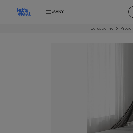
MENY
Letsdeal.no
Produ