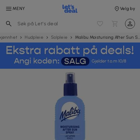
MENY
Velg by
kjønnhet
Hudpleie
Solpleie
Malibu Moisturising After Sun Spray 20