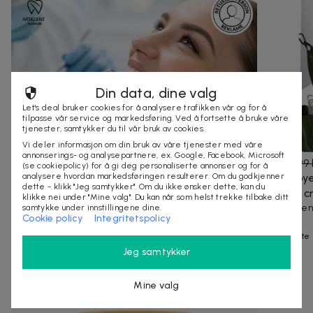
Din data, dine valg
Let's deal bruker cookies for å analysere trafikken vår og for å
tilpasse vår service og markedsføring. Ved å fortsette å bruke våre
tjenester, samtykker du til vår bruk av cookies.
Vi deler informasjon om din bruk av våre tjenester med våre
annonserings- og analysepartnere, ex. Google, Facebook, Microsoft
399 kr
1 640 kr
-
76
%
499 kr
799 
(se cookiepolicy) for å gi deg personaliserte annonser og for å
analysere hvordan markedsføringen resulterer. Om du godkjenner
Komplett tannlegeundersøkelse med
Hengekøye
dette - klikk "Jeg samtykker". Om du ikke ønsker dette, kan du
Panoramarøntgen hos Artadent Tannklinikk
260x140 
klikke nei under "Mine valg". Du kan når som helst trekke tilbake ditt
Full undersøkelse, Panaromarøntgen (OPG) eller 2-4
Praktisk he
samtykke under innstillingene dine.
Cookie policy
Integritetspolicy
Bitweing-bilder og rens
friluftsliv.
Bergen
40+ kjøpte
10+ kjøpte
Jeg samtykker
Andre som så på denne dealen kjøpte også
Mine valg