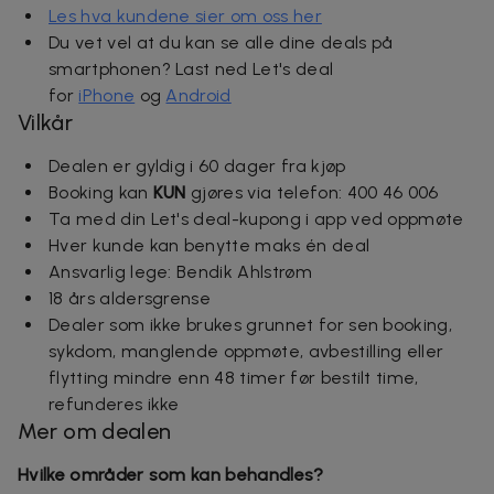
Les hva kundene sier om oss her
Du vet vel at du kan se alle dine deals på
smartphonen? Last ned Let's deal
for
iPhone
og
Android
Vilkår
Dealen er gyldig i 60 dager fra kjøp
Booking kan
KUN
gjøres via telefon: 400 46 006
Ta med din Let's deal-kupong i app ved oppmøte
Hver kunde kan benytte maks én deal
Ansvarlig lege: Bendik Ahlstrøm
18 års aldersgrense
Dealer som ikke brukes grunnet for sen booking,
sykdom, manglende oppmøte, avbestilling eller
flytting mindre enn 48 timer før bestilt time,
refunderes ikke
Mer om dealen
Hvilke områder som kan behandles?