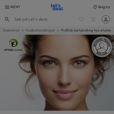
MENY
Velg by
Skjønnhet
Hudbehandlinger
Profhilo behandling hos etablerte Optimal Klinikk på Nordstrand, Røa, Frogner og Drammen