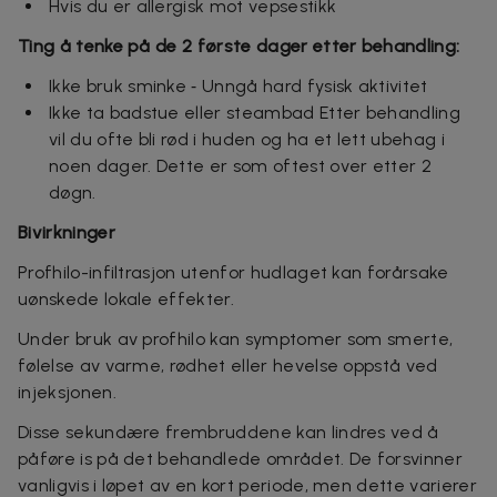
Hvis du er allergisk mot vepsestikk
Ting å tenke på de 2 første dager etter behandling:
Ikke bruk sminke ⁃ Unngå hard fysisk aktivitet
Ikke ta badstue eller steambad Etter behandling
vil du ofte bli rød i huden og ha et lett ubehag i
noen dager. Dette er som oftest over etter 2
døgn.
Bivirkninger
Profhilo-infiltrasjon utenfor hudlaget kan forårsake
uønskede lokale effekter.
Under bruk av profhilo kan symptomer som smerte,
følelse av varme, rødhet eller hevelse oppstå ved
injeksjonen.
Disse sekundære frembruddene kan lindres ved å
påføre is på det behandlede området. De forsvinner
vanligvis i løpet av en kort periode, men dette varierer