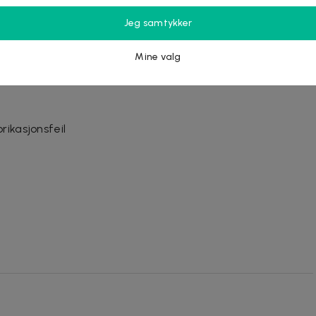
Jeg samtykker
Mine valg
 og overflate-svømming med bredt synsfelt
rikasjonsfeil