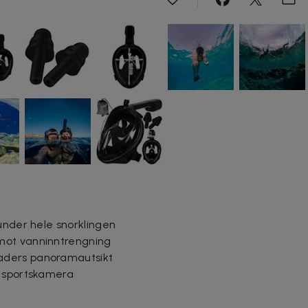
under hele snorklingen
mot vanninntrengning
aders panoramautsikt
r sportskamera