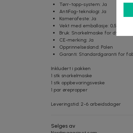
Tørr-topp-system: Ja
AntiFog-teknologi: Ja
Kamerafeste: Ja
Vekt med emballasje: 0,55 kg
Bruk: Snorkelmaske for dykking
CE-merking: Ja
Opprinnelsesland: Polen
Garanti: Standardgaranti for fab
Inkludert i pakken
1 stk snorkelmaske
1 stk oppbevaringsveske
1 par ørepropper
Leveringstid: 2-6 arbeidsdager
Selges av
Nordmagasinet.com