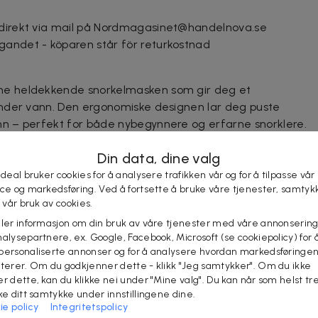
 direkt via mail på Nordmagasinet@handelnova.se
gandet - köparen står för returkostnad
e heldekkende snorkelmasken som gir deg et
nder vann. Den ergonomiske designen lar deg puste
n – perfekt for både nybegynnere og erfarne snorklere.
Din data, dine valg
ndrer vann i å trenge inn i snorkelen, og AntiFog-
rede, justerbare stroppen gir en sikker og komfortabel
 deal bruker cookies for å analysere trafikken vår og for å tilpasse vår
ice og markedsføring. Ved å fortsette å bruke våre tjenester, samtyk
med feste for sportskamera for deg som vil filme
l vår bruk av cookies.
sveske og ørepropper gjør den enkel å ta med på alle
eler informasjon om din bruk av våre tjenester med våre annonsering
alysepartnere, ex. Google, Facebook, Microsoft (se cookiepolicy) for å
personaliserte annonser og for å analysere hvordan markedsføringe
lterer. Om du godkjenner dette - klikk "Jeg samtykker". Om du ikke
er dette, kan du klikke nei under "Mine valg". Du kan når som helst tr
ake ditt samtykke under innstillingene dine.
ie policy
Integritetspolicy