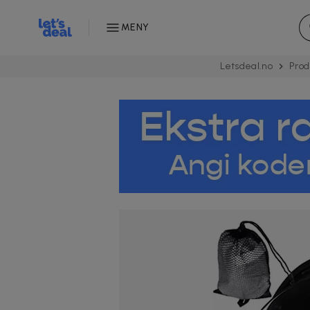
MENY
Letsdeal.no
Prod