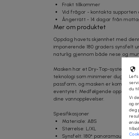
Frakt tillkommer
Vid frågor - kontakta supporten
Ångerrätt - 14 dagar från motta
Mer om produktet
Oppdag havets skjønnhet med denn
imponerende 180 graders synsfelt u
naturlig gjennom både nese og mun
Masken har et Dry-Top-system som hi
teknologi som minimerer dugg. Den b
Let's
serv
passform, og masken er kompatibel 
du ti
eventyret. Medfølgende oppbevaring
Vi d
dine vannopplevelser.
og an
deg 
Spesifikasjoner
resu
Materiale: ABS
ønsk
Størrelse: L/XL
tilb
Cook
Synsfelt: 180° panoramautsikt