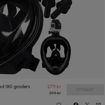
d 180 graders
279 kr
UTSOLGT
399 kr