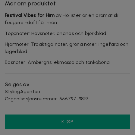
Mer om produktet
Festival Vibes for Him
av Hollister är en aromatisk
fougere -doft för män.
Toppnoter: Havsnoter, ananas och björkblad
Hjärtnoter: Träaktiga noter, gröna noter, ingefära och
lagerblad
Basnoter: Ambergris, ekmossa och tonkaböna.
Selges av
StylingAgenten
Organisasjonsnummer
:
556797-9819
KJØP