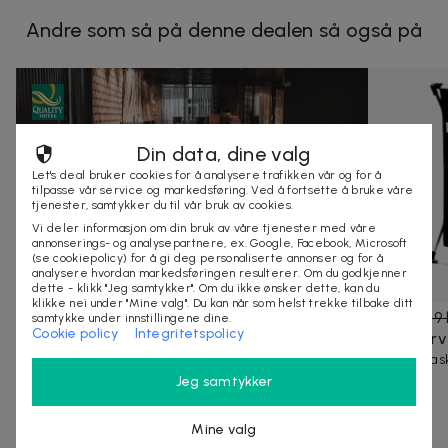
Andre som så på denne dealen så også på
Din data, dine valg
Let's deal bruker cookies for å analysere trafikken vår og for å
tilpasse vår service og markedsføring. Ved å fortsette å bruke våre
tjenester, samtykker du til vår bruk av cookies.
Vi deler informasjon om din bruk av våre tjenester med våre
annonserings- og analysepartnere, ex. Google, Facebook, Microsoft
(se cookiepolicy) for å gi deg personaliserte annonser og for å
analysere hvordan markedsføringen resulterer. Om du godkjenner
dette - klikk "Jeg samtykker". Om du ikke ønsker dette, kan du
klikke nei under "Mine valg". Du kan når som helst trekke tilbake ditt
1 295 kr
1 895 kr
-
32
%
399 kr
549 
samtykke under innstillingene dine.
Cookie policy
Integritetspolicy
1 natt for 2 inkl. spa & frokost på Quality The
Vaskekurv 
Box Hotel i Linköping
Praktisk vas
Jeg samtykker
600 kvadratmeter stort spa
8 kjøpte
4,3
(
99
)
2300+ kjøpte
Mine valg