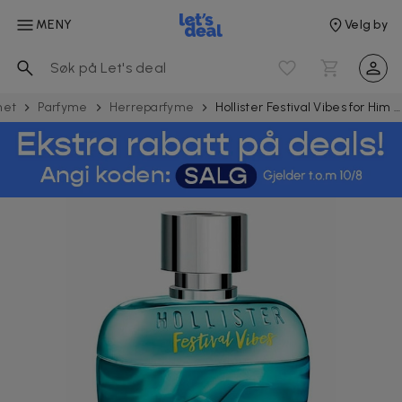
MENY
Velg by
het
Parfyme
Herreparfyme
Hollister Festival Vibes for Him Edt 100ml