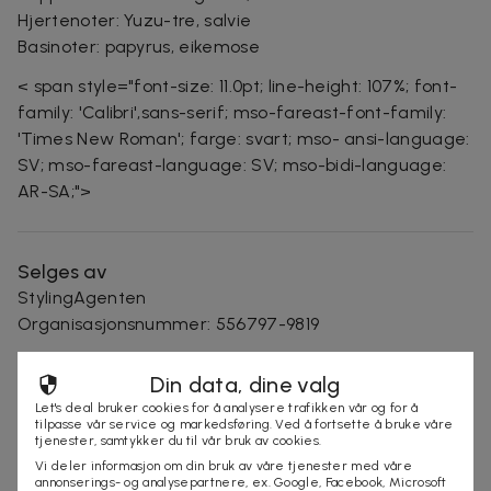
Hjertenoter: Yuzu-tre, salvie
Basinoter: papyrus, eikemose
< span style="font-size: 11.0pt; line-height: 107%; font-
family: 'Calibri',sans-serif; mso-fareast-font-family:
'Times New Roman'; farge: svart; mso- ansi-language:
SV; mso-fareast-language: SV; mso-bidi-language:
AR-SA;">
Selges av
StylingAgenten
Organisasjonsnummer
:
556797-9819
Din data, dine valg
KJØP
Let's deal bruker cookies for å analysere trafikken vår og for å
tilpasse vår service og markedsføring. Ved å fortsette å bruke våre
tjenester, samtykker du til vår bruk av cookies.
Vi deler informasjon om din bruk av våre tjenester med våre
annonserings- og analysepartnere, ex. Google, Facebook, Microsoft
Andre som så på denne dealen så også på