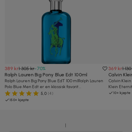
389 kr
1 305 kr
-
70
%
369 kr
1 130
Ralph Lauren Big Pony Blue Edt 100ml
Calvin Kle
Ralph Lauren Big Pony Blue EdT 100 mlRalph Lauren
Calvin Klein
Polo Blue Men Edt er en klassisk favorit...
Klein Eterni
10+ kjøpte
5,0
(
4
)
150+ kjøpte