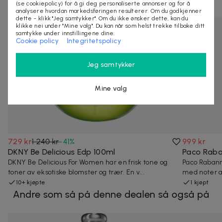
(se cookiepolicy) for å gi deg personaliserte annonser og for å
analysere hvordan markedsføringen resulterer. Om du godkjenner
dette - klikk "Jeg samtykker". Om du ikke ønsker dette, kan du
klikke nei under "Mine valg". Du kan når som helst trekke tilbake ditt
samtykke under innstillingene dine.
Cookie policy
Integritetspolicy
Jeg samtykker
Mine valg
729 kr
1 240 kr
-
41
%
999 kr
DKNY Be Delicious Edp 100ml
Paco Raban
DKNY Be Delicious For Women har en frisk tone og
Paco Rabanne
toner av eksotiske blomster og trær. En v...
med noter a
10+ kjøpte
1 kjøpt
Andre som så på denne dealen så også på