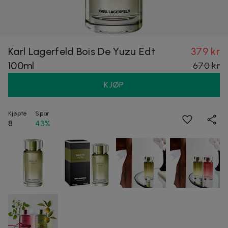
Karl Lagerfeld Bois De Yuzu Edt
379 kr
100ml
670 kr
KJØP
Kjøpte
Spar
8
43%