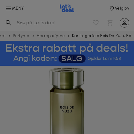
MENY
Velg by
het
Parfyme
Herreparfyme
Karl Lagerfeld Bois De Yuzu Edt 100ml