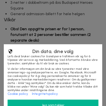
3 netter i dobbeltrom på ibis Budapest Heroes
Square
General admission-billett for hele helgen
Vilkår
Obs! Den oppgitte prisen er for 1 person,
forutsatt at 2 personer bestiller sammen (2
separate deals)
Dealen er gyldig
i Budapest 24.–27. juli 2026
Din data, dine valg
Etter kjøpet må du sende kjøpsbekreftelsen din
Let's deal bruker cookies for å analysere trafikken vår og for å
til:
info@noelletravel.dk
tilpasse vår service og markedsføring. Ved å fortsette å bruke våre
Reiseinformasjon og billetter vil bli sendt via e-post
tjenester, samtykker du til vår bruk av cookies.
fra arrangøren
Vi deler informasjon om din bruk av våre tjenester med våre
annonserings- og analysepartnere, ex. Google, Facebook, Microsoft
Hvis du har noen spørsmål, kan du kontakte
(se cookiepolicy) for å gi deg personaliserte annonser og for å
analysere hvordan markedsføringen resulterer. Om du godkjenner
arrangøren Noelle Travel direkte
dette - klikk "Jeg samtykker". Om du ikke ønsker dette, kan du
Med forbehold om ledig kapasitet
klikke nei under "Mine valg". Du kan når som helst trekke tilbake ditt
samtykke under innstillingene dine.
Ingen avbestillinger eller ombookinger er mulig
Cookie policy
Integritetspolicy
Mer om dealen
Jeg samtykker