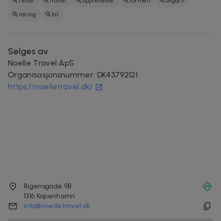
reise
travel
opplevelse
formel1
ungarn
racing
bil
Selges av
Noelle Travel ApS
Organisasjonsnummer
:
DK43792121
https://noelletravel.dk/
Rigensgade 9B
1316
Köpenhamn
info@noelletravel.dk