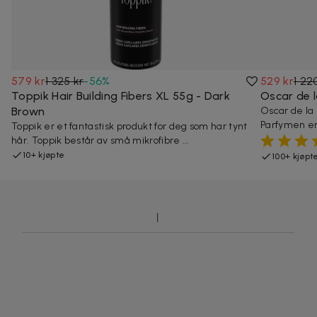
579 kr
1 325 kr
-
56
%
529 kr
1 22
Toppik Hair Building Fibers XL 55g - Dark
Oscar de 
Brown
Oscar de la 
Parfymen er 
Toppik er et fantastisk produkt for deg som har tynt
hår. Toppik består av små mikrofibre ...
10+ kjøpte
100+ kjøpt