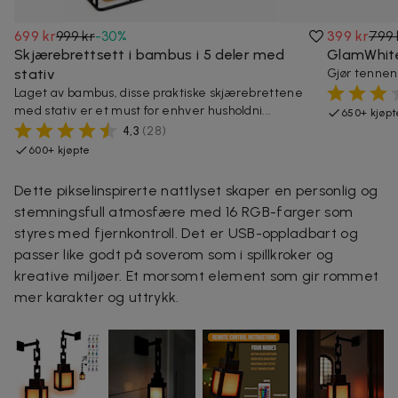
699 kr
999 kr
-
30
%
399 kr
799 
Skjærebrettsett i bambus i 5 deler med
GlamWhite
stativ
Gjør tennene
Laget av bambus, disse praktiske skjærebrettene
med stativ er et must for enhver husholdni...
650+ kjøpt
4,3
(
28
)
600+ kjøpte
Dette pikselinspirerte nattlyset skaper en personlig og
stemningsfull atmosfære med 16 RGB-farger som
styres med fjernkontroll. Det er USB-oppladbart og
passer like godt på soverom som i spillkroker og
kreative miljøer. Et morsomt element som gir rommet
mer karakter og uttrykk.