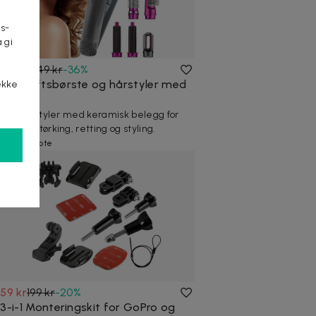
s-
 gi
n
349 kr
549 kr
-
36
%
Varmluftsbørste og hårstyler med
ekke
5 deler
5-i-1 hårstyler med keramisk belegg for
skånsom tørking, retting og styling.
20+ kjøpte
159 kr
199 kr
-
20
%
13-i-1 Monteringskit for GoPro og