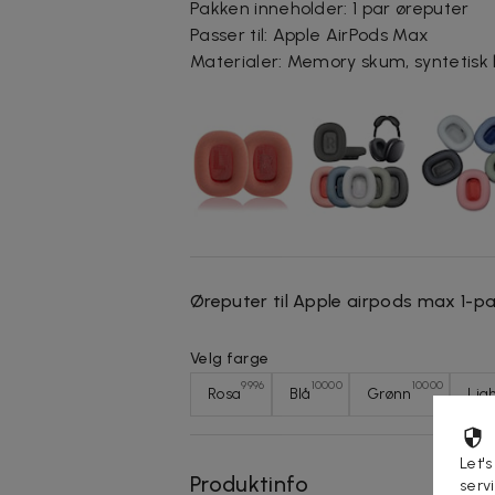
Pakken inneholder: 1 par øreputer
Passer til: Apple AirPods Max
Materialer: Memory skum, syntetisk 
Øreputer til Apple airpods max 1-pa
Velg farge
9996
10000
10000
Rosa
Blå
Grønn
Lig
Let's
Produktinfo
serv