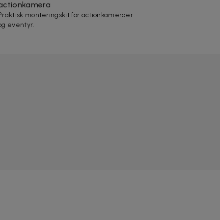
actionkamera
Praktisk monteringskit for actionkameraer
og eventyr.