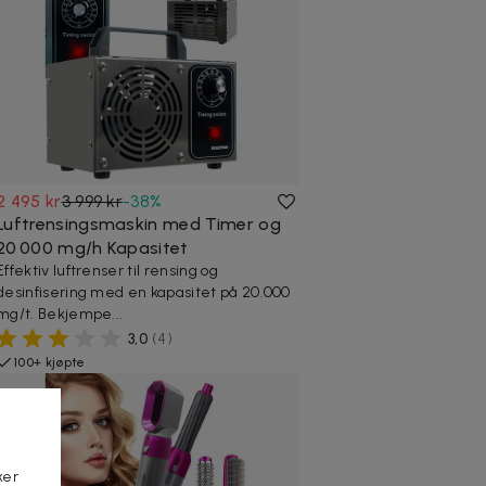
2 495 kr
3 999 kr
-
38
%
Luftrensingsmaskin med Timer og
20 000 mg/h Kapasitet
Effektiv luftrenser til rensing og
desinfisering med en kapasitet på 20.000
mg/t. Bekjempe...
3,0
(
4
)
100+ kjøpte
ker