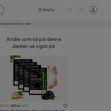
Velg by
e airpods max 1-par
Andre som så på denne
dealen så også på
269 kr
319 kr
-
16
%
Detox Fotplastre 40-pakning Deep