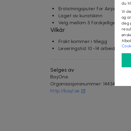
du ti
Erstatningsputer for Airpod Max
Vi d
Laget av kunstskinn
og an
Velg mellom 5 forskjellige farge
deg 
Vilkår
resu
ønsk
tilb
Frakt kommer i tillegg
Cook
Leveringstid: 10 -14 arbeidsdage
Selges av
BayOne
Organisasjonsnummer
:
14434311
http://bay1.se