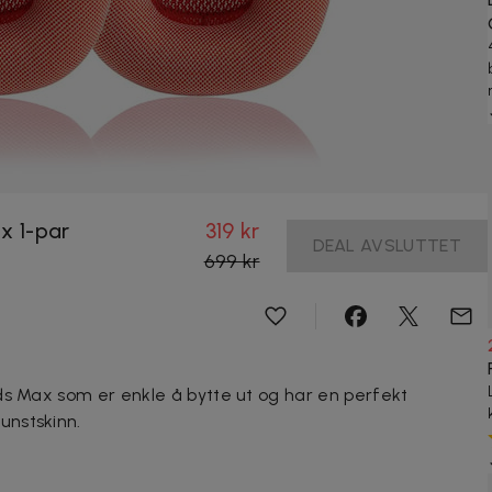
x 1-par
319 kr
DEAL AVSLUTTET
699 kr
ds Max som er enkle å bytte ut og har en perfekt
unstskinn.