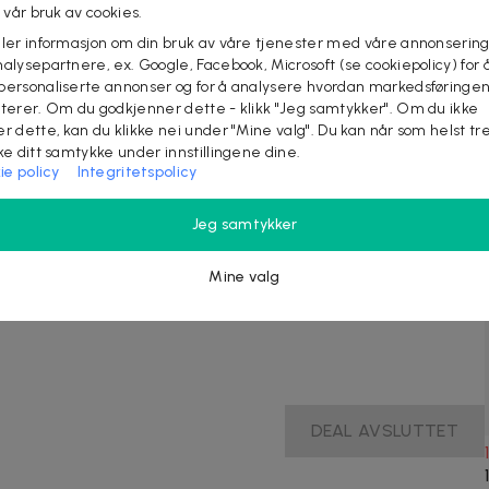
l vår bruk av cookies.
eler informasjon om din bruk av våre tjenester med våre annonsering
alysepartnere, ex. Google, Facebook, Microsoft (se cookiepolicy) for å
r
personaliserte annonser og for å analysere hvordan markedsføringe
lterer. Om du godkjenner dette - klikk "Jeg samtykker". Om du ikke
er dette, kan du klikke nei under "Mine valg". Du kan når som helst tr
ake ditt samtykke under innstillingene dine.
ie policy
Integritetspolicy
r
Jeg samtykker
Mine valg
DEAL AVSLUTTET