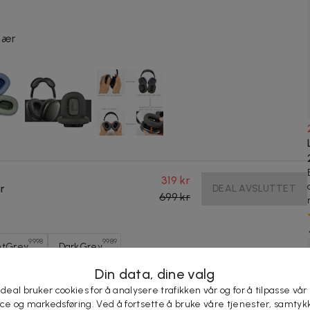
lær
319 kr
r
DEAL AVSLUTTET
699 kr
9998
9989
htGrey
DarkGrey
Din data, dine valg
 deal bruker cookies for å analysere trafikken vår og for å tilpasse vår
ice og markedsføring. Ved å fortsette å bruke våre tjenester, samtyk