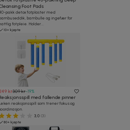
Cleansing Foot Pads
40-pakk detox fotplaster med
bambuseddik, bambulle og ingefær for
nattlig fotpleie. Holder...
10+ kjøpte
249 kr
309 kr
-
19
%
Reaksjonsspill med fallende pinner
Leken reaksjonsspill som trener fokus og
koordinasjon.
3,0
(
3
)
80+ kjøpte