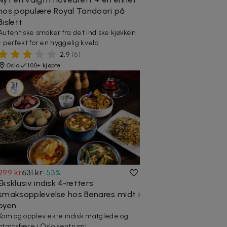
hos populære Royal Tandoori på
Bislett
Autentiske smaker fra det indiske kjøkken
- perfekt for en hyggelig kveld
2,9
(
6
)
Oslo
100+ kjøpte
299 kr
631 kr
-
53
%
Eksklusiv indisk 4-retters
smaksopplevelse hos Benares midt i
byen
Kom og opplev ekte indisk matglede og
atmosfære i Oslo sentrum!