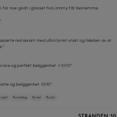
m for noe godt i glasset hvis Jimmy får bestemme.
:
asserte restaurant med uforstyrret utsikt og følelsen av at
e."
ervice og perfekt beliggenhet ⭐️ 10/10"
satte og beliggenhet. 10/10"
kjøtt
middag
mat
oslo