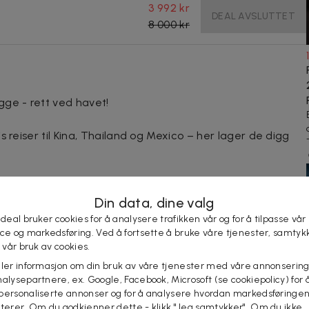
3 992 kr
DEAL AVSLUTTET
8 000 kr
gge - rett ved havet!
lis reiser til Kina, Thailand og Mexico – her lager de digg
 stort nok for alle vinelskere!
Din data, dine valg
e deals på smartphonen? Last ned Let's deal
 deal bruker cookies for å analysere trafikken vår og for å tilpasse vår
ice og markedsføring. Ved å fortsette å bruke våre tjenester, samtyk
l vår bruk av cookies.
.o.m. 31.03.2026
eler informasjon om din bruk av våre tjenester med våre annonsering
telsen
alysepartnere, ex. Google, Facebook, Microsoft (se cookiepolicy) for å
personaliserte annonser og for å analysere hvordan markedsføringe
for sen booking, sykdom, manglende oppmøte, avbestilling
lterer. Om du godkjenner dette - klikk "Jeg samtykker". Om du ikke