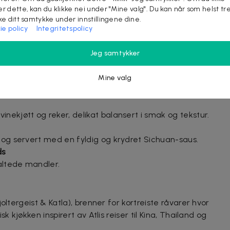
r før bestilt time, refunderes ikke
er dette, kan du klikke nei under "Mine valg". Du kan når som helst tr
ake ditt samtykke under innstillingene dine.
ie policy
Integritetspolicy
Jeg samtykker
ndt i olivenolje og flaksalt.
Mine valg
n aromatisk nam jim med lime, chili og friske urter.
nekjøtt og reker, delikat balansert i smak og tekstur.
 og servert med en fyldig og krydret Sichuan-saus.
ds
saltede mandler.
oltergeist & Katla), brenner for kortreiste råvarer hvor
k kjøkken inspirert av Atlis reiser til Kina, Thailand og