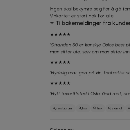
Ingen skal bekymre seg for å gå to
Vinkartet er stort nok for alle!
⭐ Tilbakemeldinger fra kunder
★★★★★
"Stranden 30 er kanskje Oslos best pl
man sitter ute, selv om man sitter inn
★★★★★
"Nydelig mat, god på vin, fantastisk s
★★★★★
"Nytt favorittsted i Oslo. God mat, an
restaurant
hav
fisk
sjømat
Selges av