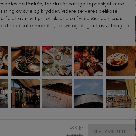
imientos de Padrón, før du får saftige
teppeskjell
med
 sting av syre og krydder. Videre serveres delikate
erfulgt av mørt grillet oksehale i fyldig Sichuan-saus.
ppet med salte mandler, en søt og elegant avslutning på
499 kr
DEAL AVSLUTTET
1 000 kr