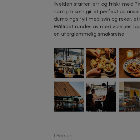
Kvelden starter lett og friskt med P
nam jim som gir et perfekt balansert
dumplings fylt med svin og reker, ett
Måltidet rundes av med vaniljeis to
en uforglemmelig smaksreise.
1 Person