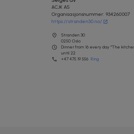
ACJK AS
Organisasjonsnummer
:
934260007
https://stranden30.no/
Stranden 30
0250
Oslo
Dinner from 16 every day *The kitche
until 22
+47 475 19 556
Ring