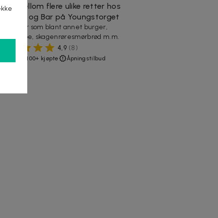
Velg mellom flere ulike retter hos
ekke
Kjøkken og Bar på Youngstorget
Favoritter som blant annet burger,
fiskesuppe, skagenrøresmørbrød m.m.
4,9
(
8
)
Oslo
100+ kjøpte
Åpningstilbud