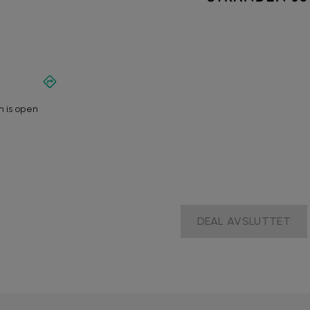
n is open
DEAL AVSLUTTET