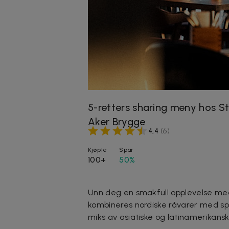
5-retters sharing meny hos S
Aker Brygge
4,4
(
6
)
Kjøpte
Spar
100+
50%
Unn deg en smakfull opplevelse med 
kombineres nordiske råvarer med sp
miks av asiatiske og latinamerikansk