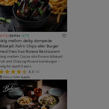
169 kr
269 kr
-
37
%
Velg mellom deilig dampede
Blåskjell, Fish'n Chips eller Burger
med fries hos Riviera Restaurant
Velg mellom Cozze alla Riviera blåskjell,
Fish and Chips og Riviera hamburger -
velg for opptil 6 pers
4,3
(
14
)
Oslo
600+ kjøpte