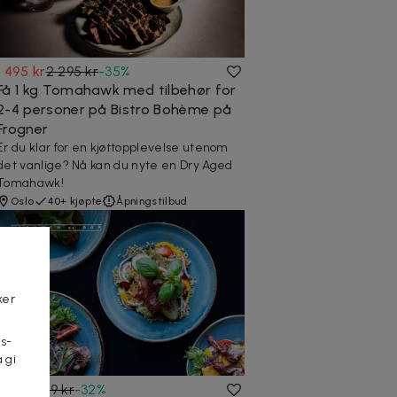
1 495 kr
2 295 kr
-
35
%
Få 1 kg Tomahawk med tilbehør for
2-4 personer på Bistro Bohème på
Frogner
Er du klar for en kjøttopplevelse utenom
det vanlige? Nå kan du nyte en Dry Aged
Tomahawk!
Oslo
40+ kjøpte
Åpningstilbud
ker
s-
 gi
n
169 kr
249 kr
-
32
%