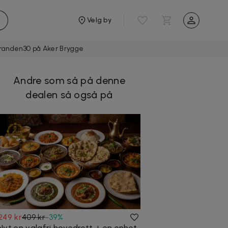
Velg by
tranden30 på Aker Brygge
Andre som så på denne
dealen så også på
249 kr
409 kr
-
39
%
Nyt en valgfri hovedrett + en enhet