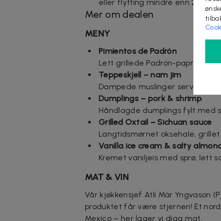
eller flytting mindre enn 24 time
ønsk
Mer om dealen
tilb
Cook
MENY
Pimientos de Padrón
Lett grillede Padrón-paprikaer, ve
Teppeskjell
– nam jim
Dampede muslinger servert med e
Dumplings – pork & shrimp
Håndlagde dumplings fylt med svi
Grilled Oxtail – Sichuan sauce
Langtidsmørnet oksehale, grillet
Vanilla ice cream & salty almon
Kremet vaniljeis med sprø, lett 
MAT & VIN
Vår kjøkkensjef Atli Màr Yngvason (Pj
produktet får være stjernen! Et nordis
Mexico – her lager vi digg mat.