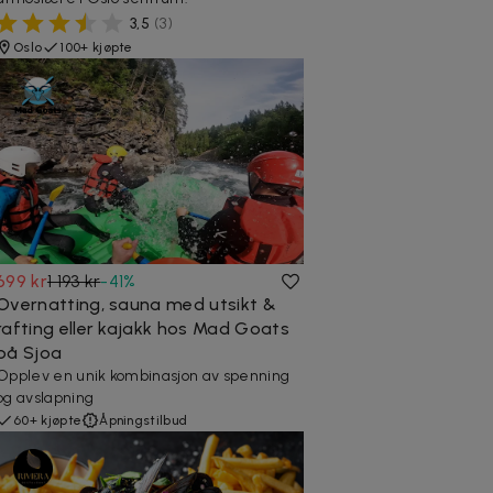
3,5
(
3
)
Oslo
100+ kjøpte
699 kr
1 193 kr
-
41
%
Overnatting, sauna med utsikt &
rafting eller kajakk hos Mad Goats
på Sjoa
Opplev en unik kombinasjon av spenning
og avslapning
60+ kjøpte
Åpningstilbud