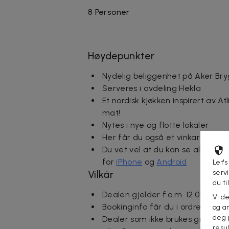
8 Personer
Høydepunkter
Nydelig beliggenhet på Aker Bry
Serveres i avdeling Hekla
Et nordisk kjøkken inspirert av At
mat!
Nytes i nye og flotte lokaler
Her får du også et vinkart som er
Du vet vel at du kan se alle din
for
iPhone
og
Android
Let's
Vilkår
serv
du ti
Dealen gjelder f.o.m. 12.01.2026 t
Vi d
Bookinginfo får du i ordrebekref
og an
deg 
Dealer som ikke brukes grunnet 
resu