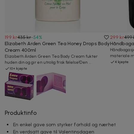
199 kr
435 kr
-
54
%
299 kr
499 
Elizabeth Arden Green Tea Honey Drops Body
Håndbagas
Cream 400ml
Håndbagasjev
materiale me
Elizabeth Arden Green Tea Body Cream fukter
huden din og gir en utrolig frisk følelse!Den ...
4 kjøpte
10+ kjøpte
Produktinfo
En enkel gave som styrker forhold og nærhet
En verdsatt gave til Valentinsdagen