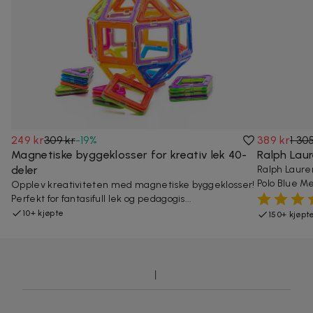
249 kr
309 kr
-
19
%
389 kr
1 30
Magnetiske byggeklosser for kreativ lek 40-
Ralph Laur
deler
Ralph Laure
Polo Blue Men
Opplev kreativiteten med magnetiske byggeklosser!
Perfekt for fantasifull lek og pedagogis...
10+ kjøpte
150+ kjøpt