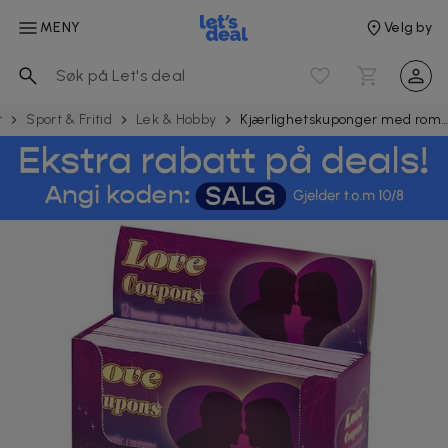
MENY
Velg by
r
Sport & Fritid
Lek & Hobby
Kjærlighetskuponger med romantiske overraskelse