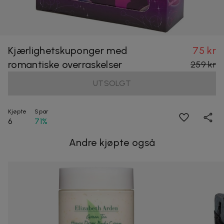
Kjærlighetskuponger med
75 kr
romantiske overraskelser
259 kr
UTSOLGT
Kjøpte
Spar
6
71%
Andre kjøpte også