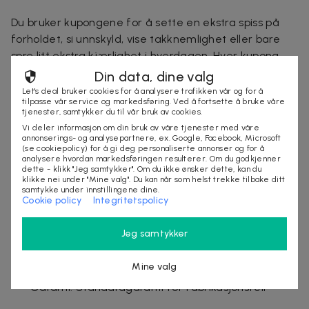
Du bruker kupongene for å sette en ekstra spiss på
forholdet, si unnskyld, vise takknemlighet eller bare
spre litt ekstra kjærlighet i hverdagen. Hver kupong
kan signeres med navn og dato og løses inn når det
Din data, dine valg
passer, noe som gjør gaven både fleksibel og
Let's deal bruker cookies for å analysere trafikken vår og for å
tilpasse vår service og markedsføring. Ved å fortsette å bruke våre
personlig. En sjarmerende gave som inviterer til latter,
tjenester, samtykker du til vår bruk av cookies.
nærhet og felles minner.
Vi deler informasjon om din bruk av våre tjenester med våre
annonserings- og analysepartnere, ex. Google, Facebook, Microsoft
(se cookiepolicy) for å gi deg personaliserte annonser og for å
Spesifikasjoner:
analysere hvordan markedsføringen resulterer. Om du godkjenner
dette - klikk "Jeg samtykker". Om du ikke ønsker dette, kan du
Materiale: Papir
klikke nei under "Mine valg". Du kan når som helst trekke tilbake ditt
Mål (LxB): 20 x 10 cm
samtykke under innstillingene dine.
Cookie policy
Integritetspolicy
Vekt med emballasje: 47 g
Bruk: Gis bort som romantisk gave og kan løses inn
Jeg samtykker
fritt
CE-merking: Ja
Mine valg
Opprinnelsesland: Sverige
Garanti: Standardgaranti for fabrikasjonsfeil